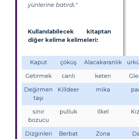
yünlerine batırdı."
Kullanılabilecek kitaptan
diğer kelime kelimeleri:
Kaput
çöküş
Alacakaranlık
ürk
Getirmek
canlı
keten
Gl
Değirmen
Killdeer
mika
pa
taşı
sinir
pulluk
Ilkel
Kı
bozucu
Dizginleri
Berbat
Zona
D