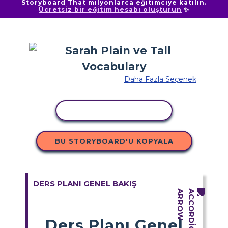
Storyboard That milyonlarca eğitimciye katılın.
Ücretsiz bir eğitim hesabı oluşturun
✨
Daha Fazla Seçenek
ETKINLIĞI KOPYALA
BU STORYBOARD'U KOPYALA
DERS PLANI GENEL BAKIŞ
Ders Planı Genel