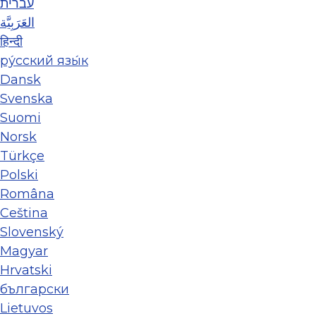
עברית
العَرَبِيَّة
हिन्दी
ру́сский язы́к
Dansk
Svenska
Suomi
Norsk
Türkçe
Polski
Româna
Ceština
Slovenský
Magyar
Hrvatski
български
Lietuvos