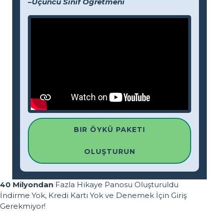
–Üçüncü Sınıf Öğretmeni
BIR ÖYKÜ PAKETI
OLUŞTURUN
40 Milyondan
Fazla Hikaye Panosu Oluşturuldu
İndirme Yok, Kredi Kartı Yok ve Denemek İçin Giriş
Gerekmiyor!