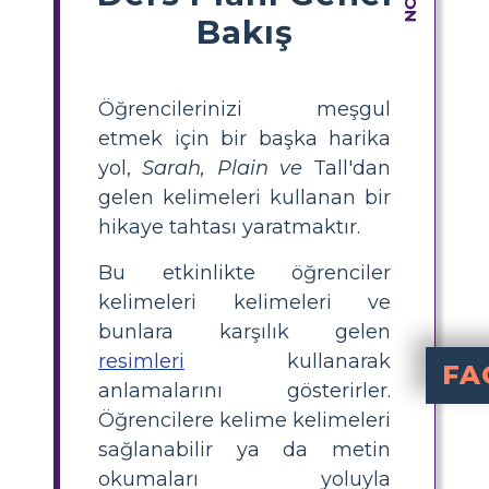
Bakış
Öğrencilerinizi meşgul
etmek için bir başka harika
yol,
Sarah, Plain ve
Tall'dan
gelen kelimeleri kullanan bir
hikaye tahtası yaratmaktır.
Bu etkinlikte öğrenciler
kelimeleri kelimeleri ve
bunlara karşılık gelen
resimleri
kullanarak
FA
anlamalarını gösterirler.
What is a visu
for 'Sarah, Plain and Tall' is an engaging activity where students select vocabulary words from the novel, write sen
How can I
using vocabulary from 'Sarah, Plai
What are s
Some important vo
. Use these w
What steps should students follow to create 
Students should: 1) choose three vocabulary words from 'Sarah, Plain and Tall,' 2) find their definitions, 3) write a sentence using each wo
Why is 
help students connect vocabulary words to vi
Öğrencilere kelime kelimeleri
sağlanabilir ya da metin
okumaları yoluyla