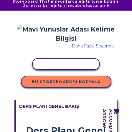
Storyboard That milyonlarca eğitimciye katılın.
Ücretsiz bir eğitim hesabı oluşturun
✨
Daha Fazla Seçenek
ETKINLIĞI KOPYALA
BU STORYBOARD'U KOPYALA
DERS PLANI GENEL BAKIŞ
Ders Planı Genel