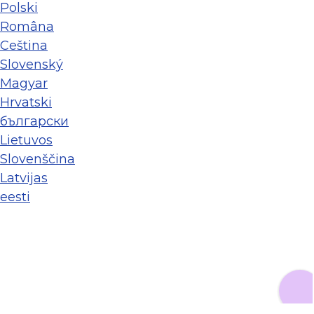
Polski
Româna
Ceština
Slovenský
Magyar
Hrvatski
български
Lietuvos
Slovenščina
Latvijas
eesti