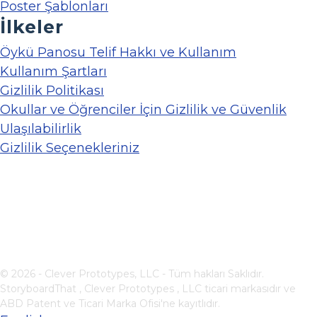
Poster Şablonları
İlkeler
Öykü Panosu Telif Hakkı ve Kullanım
Kullanım Şartları
Gizlilik Politikası
Okullar ve Öğrenciler İçin Gizlilik ve Güvenlik
Ulaşılabilirlik
Gizlilik Seçenekleriniz
© 2026 - Clever Prototypes, LLC - Tüm hakları Saklıdır.
StoryboardThat ,
Clever Prototypes , LLC
ticari markasıdır ve
ABD Patent ve Ticari Marka Ofisi'ne kayıtlıdır.