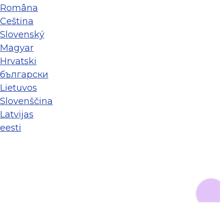
Româna
Ceština
Slovenský
Magyar
Hrvatski
български
Lietuvos
Slovenščina
Latvijas
eesti