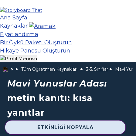
Ana Sayfa
Kaynaklar
Fiyatlandırma
Bir Öykü Paketi Oluşturun
Hikaye Panosu Oluşturun
Tüm Öğretmen Kaynakları
3-5. Sınıflar
Mavi Yunu
Mavi Yunuslar Adası
metin kanıtı: kısa
yanıtlar
ETKINLIĞI KOPYALA