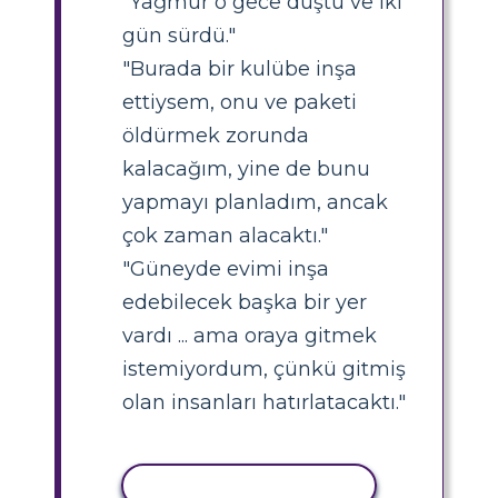
"Yağmur o gece düştü ve iki
gün sürdü."
"Burada bir kulübe inşa
ettiysem, onu ve paketi
öldürmek zorunda
kalacağım, yine de bunu
yapmayı planladım, ancak
çok zaman alacaktı."
"Güneyde evimi inşa
edebilecek başka bir yer
vardı ... ama oraya gitmek
istemiyordum, çünkü gitmiş
olan insanları hatırlatacaktı."
ETKINLIĞI KOPYALA