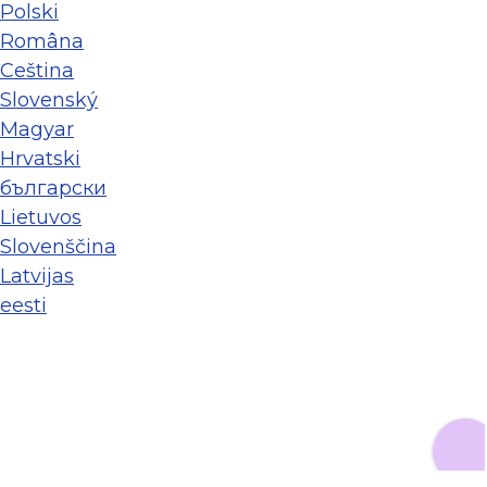
Polski
Româna
Ceština
Slovenský
Magyar
Hrvatski
български
Lietuvos
Slovenščina
Latvijas
eesti