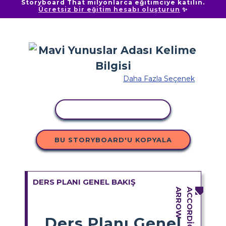
Storyboard That milyonlarca eğitimciye katılın.
Ücretsiz bir eğitim hesabı oluşturun
✨
Daha Fazla Seçenek
ETKINLIĞI KOPYALA
BU STORYBOARD'U KOPYALA
DERS PLANI GENEL BAKIŞ
Ders Planı Genel