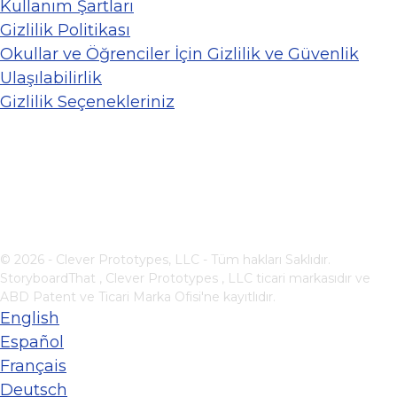
Kullanım Şartları
Gizlilik Politikası
Okullar ve Öğrenciler İçin Gizlilik ve Güvenlik
Ulaşılabilirlik
Gizlilik Seçenekleriniz
© 2026 - Clever Prototypes, LLC - Tüm hakları Saklıdır.
StoryboardThat ,
Clever Prototypes , LLC
ticari markasıdır ve
ABD Patent ve Ticari Marka Ofisi'ne kayıtlıdır.
English
Español
Français
Deutsch