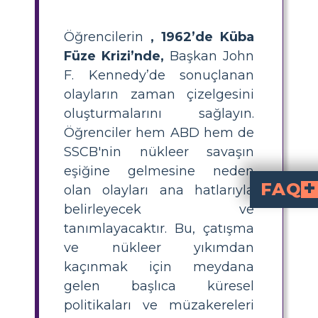
Öğrencilerin
, 1962’de Küba
Füze Krizi’nde,
Başkan John
F. Kennedy’de sonuçlanan
olayların zaman çizelgesini
oluşturmalarını sağlayın.
Öğrenciler hem ABD hem de
SSCB'nin nükleer savaşın
eşiğine gelmesine neden
FAQ
olan olayları ana hatlarıyla
belirleyecek ve
Küba Füze Krizi nedir ve
Ekim 1962'de Amerika Birleşik Devletleri ile Sovyetler Birliği arasında Küba'dak
Öğrenciler nasıl etki
Öğrenciler, anahtar olayları sıralayarak, her olayı kend
Lise öğrencileri için Küba Füze Krizi zaman çizelgesine hangi öneml
Başlıca olaylar arasında Domuzlar Körfezi çıkarması, Küba'daki Sovyet füzelerinin keş
Küba Füze Krizi ABD-Küba ilişkilerini nasıl etkiledi
'ni kötüleştirerek on yıllar süren düşmanlık, ticaret ambargoları 
Sınıfta Küba Füze K
Geleneksel zaman çizelgesinin yanı sıra, öğrenciler bir
hazırlayabilir, dijital hikaye anlatım araçları kullanabilir veya görseller ve açıklamalarla grup projeleri yaparak sınıf arkadaşlarını teşvik edebilir ve ö
tanımlayacaktır. Bu, çatışma
ve nükleer yıkımdan
kaçınmak için meydana
gelen başlıca küresel
politikaları ve müzakereleri