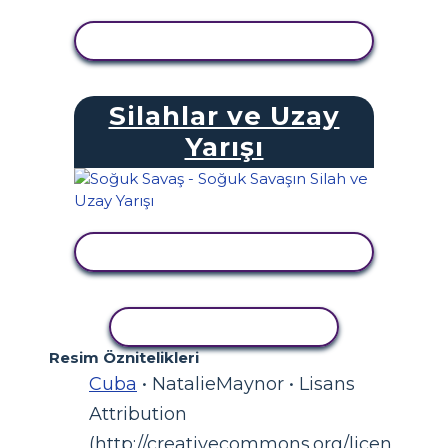
ETKINLIĞI GÖRÜNTÜLE
Silahlar ve Uzay
Yarışı
ETKINLIĞI GÖRÜNTÜLE
ETKINLIĞI KOPYALA
Resim Öznitelikleri
Cuba
• NatalieMaynor • Lisans
Attribution
(http://creativecommons.org/licen