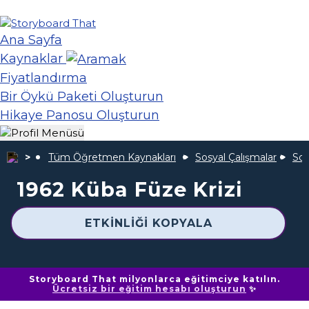
Ana Sayfa
Kaynaklar
Fiyatlandırma
Bir Öykü Paketi Oluşturun
Hikaye Panosu Oluşturun
Tüm Öğretmen Kaynakları
Sosyal Çalışmalar
Soğ
1962 Küba Füze Krizi
ETKINLIĞI KOPYALA
Storyboard That milyonlarca eğitimciye katılın.
Ücretsiz bir eğitim hesabı oluşturun
✨