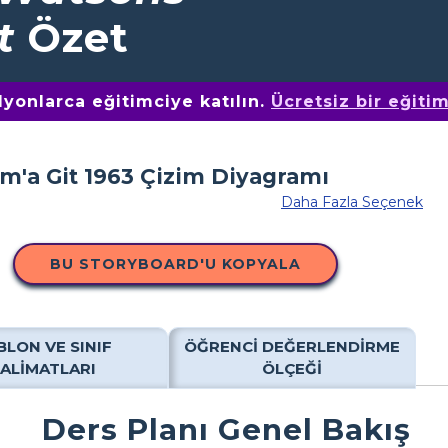
t
Özet
yonlarca eğitimciye katılın.
Ücretsiz bir eğiti
Daha Fazla Seçenek
BU STORYBOARD'U KOPYALA
BLON VE SINIF
ÖĞRENCI DEĞERLENDIRME
TALIMATLARI
ÖLÇEĞI
Ders Planı Genel Bakış