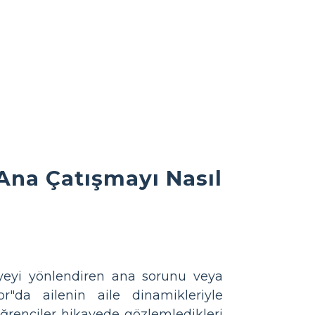
na Çatışmayı Nasıl
ayeyi yönlendiren ana sorunu veya
r"da ailenin aile dinamikleriyle
Öğrenciler hikayede gözlemledikleri