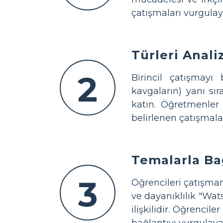
çatışmaları vurgulayab
Türleri Anali
2
Birincil çatışmayı
kavgaların) yanı sı
katın. Öğretmenler 
belirlenen çatışmalar
Temalarla Ba
3
Öğrencileri çatışman
ve dayanıklılık "Wa
ilişkilidir. Öğrencil
bağlantıyı vurgulayab