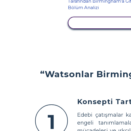
ETKINLIĞI GÖRÜNTÜ
“Watsonlar Birmin
Konsepti Tart
1
Edebi çatışmalar k
engeli tanımlamala
mücadelesi ve ırkçı