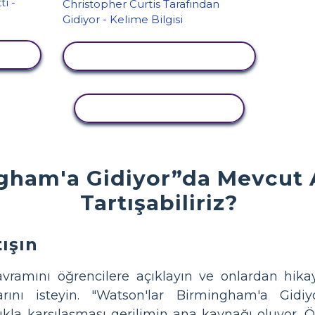
LE
ETKINLIĞI GÖRÜNTÜLE
ETKINLIĞI KOPYALA
gham'a Gidiyor”da Mevcut A
Tartışabiliriz?
ışın
avramını öğrencilere açıklayın ve onlardan hik
rını isteyin. "Watson'lar Birmingham'a Gidiyo
lıkla karşılaşması gerilimin ana kaynağı oluyor. 