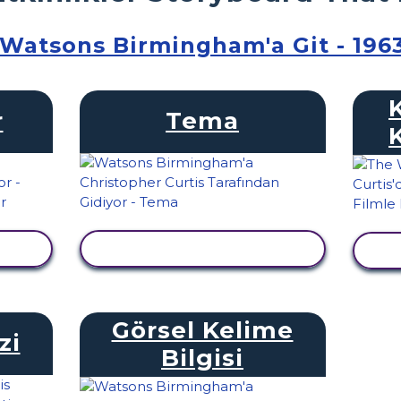
Watsons Birmingham'a Git - 196
r
Tema
LE
ETKINLIĞI GÖRÜNTÜLE
E
Görsel Kelime
zi
Bilgisi