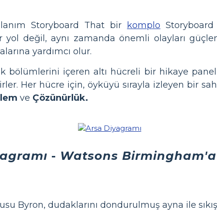
ullanım Storyboard That bir
komplo
Storyboard 
r yol değil, aynı zamanda önemli olayları güçlen
alarına yardımcı olur.
 bölümlerini içeren altı hücreli bir hikaye panel
rler. Her hücre için, öyküyü sırayla izleyen bir s
ylem
ve
Çözünürlük.
yagramı
-
Watsons Birmingham'a 
lusu Byron, dudaklarını dondurulmuş ayna ile sıkış