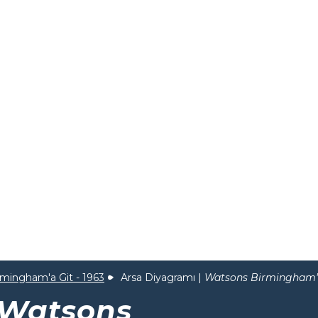
mingham'a Git - 1963
Arsa Diyagramı |
Watsons Birmingham'
Watsons