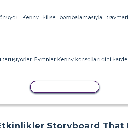
dönüyor. Kenny kilise bombalamasıyla travmati
tartışıyorlar. Byronlar Kenny konsolları gibi karde
ETKINLIĞI KOPYALA
Etkinlikler Storyboard That