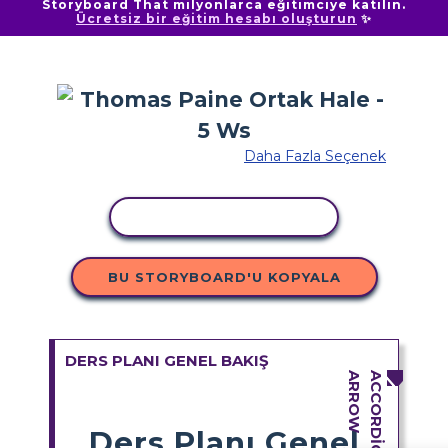
Storyboard That milyonlarca eğitimciye katılın.
Ücretsiz bir eğitim hesabı oluşturun
✨
Daha Fazla Seçenek
ETKINLIĞI KOPYALA
BU STORYBOARD'U KOPYALA
DERS PLANI GENEL BAKIŞ
Ders Planı Genel