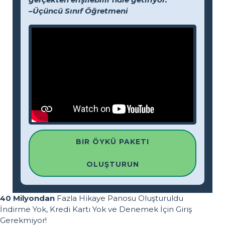
–Üçüncü Sınıf Öğretmeni
BIR ÖYKÜ PAKETI
OLUŞTURUN
40 Milyondan
Fazla Hikaye Panosu Oluşturuldu
İndirme Yok, Kredi Kartı Yok ve Denemek İçin Giriş
Gerekmiyor!