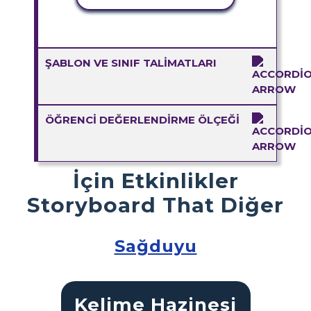
ŞABLON VE SINIF TALIMATLARI
ÖĞRENCI DEĞERLENDIRME ÖLÇEĞI
İçin Etkinlikler
Storyboard That Diğer
Sağduyu
Kelime Hazinesi