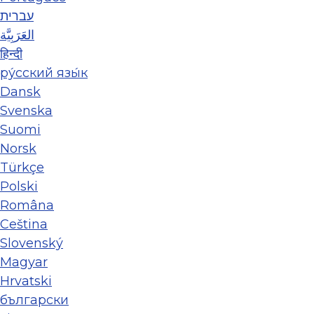
עברית
العَرَبِيَّة
हिन्दी
ру́сский язы́к
Dansk
Svenska
Suomi
Norsk
Türkçe
Polski
Româna
Ceština
Slovenský
Magyar
Hrvatski
български