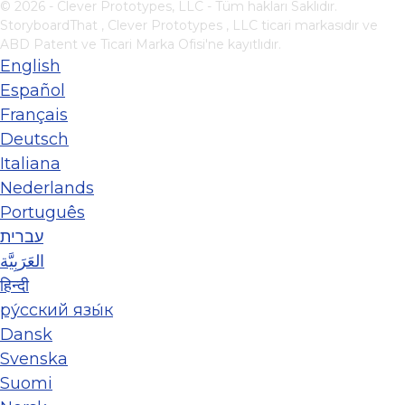
© 2026 - Clever Prototypes, LLC - Tüm hakları Saklıdır.
StoryboardThat ,
Clever Prototypes , LLC
ticari markasıdır ve
ABD Patent ve Ticari Marka Ofisi'ne kayıtlıdır.
English
Español
Français
Deutsch
Italiana
Nederlands
Português
עברית
العَرَبِيَّة
हिन्दी
ру́сский язы́к
Dansk
Svenska
Suomi