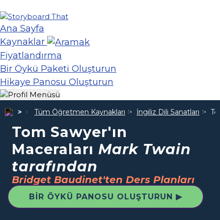
Ana Sayfa
Kaynaklar
Fiyatlandırma
Bir Öykü Paketi Oluşturun
Hikaye Panosu Oluşturun
Tüm Öğretmen Kaynakları
İngiliz Dili Sanatları
To
Tom Sawyer'ın
Maceraları
Mark Twain
tarafından
Bridget Baudinet'ten Ders Planları
BIR ÖYKÜ PANOSU OLUŞTURUN ▶