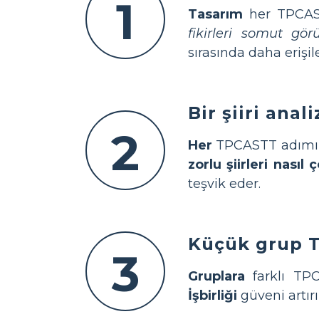
1
Tasarım
her TPCASTT
fikirleri somut gö
sırasında daha erişile
Bir şiiri ana
2
Her
TPCASTT adımın
zorlu şiirleri nasıl
teşvik eder.
Küçük grup T
3
Gruplara
farklı TPC
İşbirliği
güveni artırı