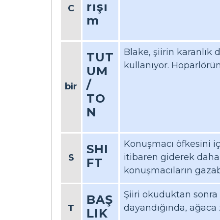
rışı
C
m
Blake, şiirin karanlık 
TUT
kullanıyor. Hoparlörün 
UM
/
bir
TO
N
Konuşmacı öfkesini iç
SHI
itibaren giderek daha
S
FT
konuşmacıların gazabı
Şiiri okuduktan sonr
BAŞ
dayandığında, ağaca ze
T
LIK