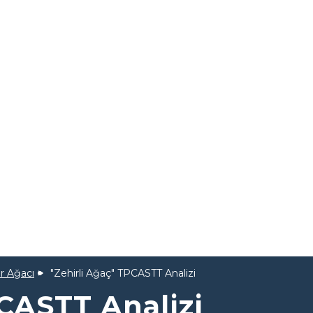
r Ağacı
"Zehirli Ağaç" TPCASTT Analizi
PCASTT Analizi