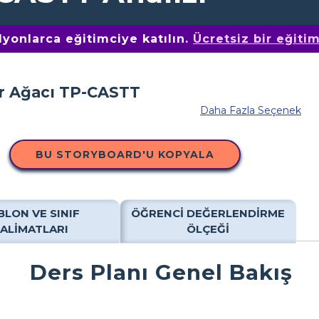
yonlarca eğitimciye katılın.
Ücretsiz bir eğiti
Daha Fazla Seçenek
BU STORYBOARD'U KOPYALA
BLON VE SINIF
ÖĞRENCI DEĞERLENDIRME
TALIMATLARI
ÖLÇEĞI
Ders Planı Genel Bakış