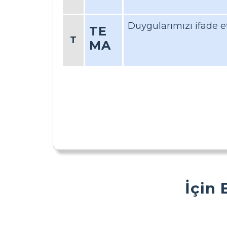
Duygularımızı ifade et
TE
T
MA
İçin 