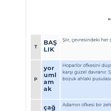
Şiir, çevresindeki her 
BAŞ
T
LIK
Hoparlör öfkesini düş
yor
karşı güzel davranır.
uml
bozuk ahlaki pusulası
P
am
ak
Adamın öfkesi bir zeh
çağ