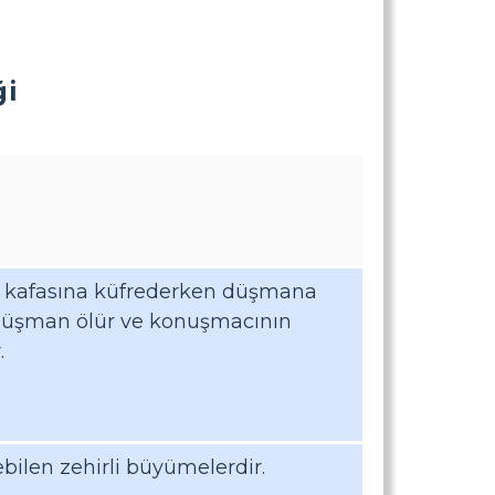
ği
 ve kafasına küfrederken düşmana
ı. Düşman ölür ve konuşmacının
.
bilen zehirli büyümelerdir.