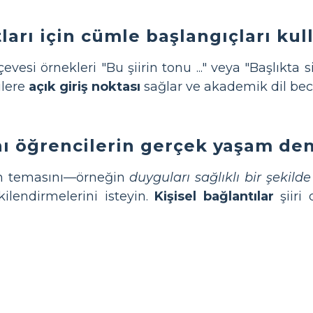
ları için cümle başlangıçları kul
vesi örnekleri "Bu şiirin tonu ..." veya "Başlıkta s
lere
açık giriş noktası
sağlar ve akademik dil bece
nı öğrencilerin gerçek yaşam de
in temasını—örneğin
duyguları sağlıklı bir şekild
şkilendirmelerini isteyin.
Kişisel bağlantılar
şiiri 