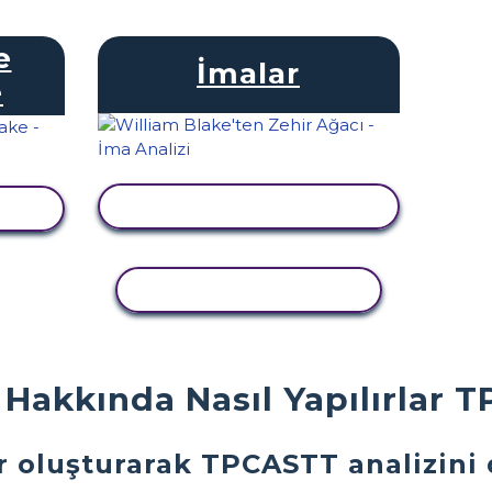
e
İmalar
e
ETKINLIĞI GÖRÜNTÜLE
LE
ETKINLIĞI KOPYALA
 Hakkında Nasıl Yapılırlar 
r oluşturarak TPCASTT analizini