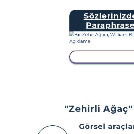
Sözlerinizd
Paraphras
ETKINLIĞI GÖRÜNTÜ
"Zehirli Ağaç"
Görsel araçla