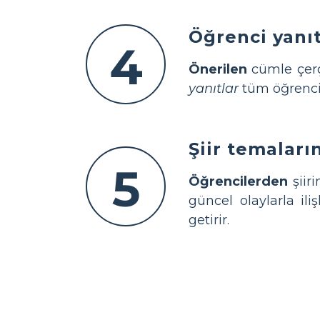
Öğrenci yanıt
4
Önerilen
cümle çerçe
yanıtlar
tüm öğrenci
Şiir temaları
5
Öğrencilerden
şiir
güncel olaylarla ili
getirir.