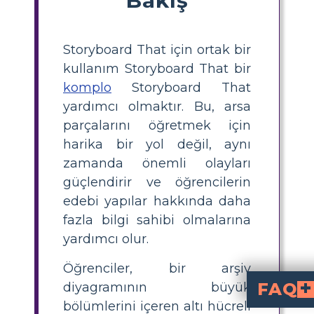
Storyboard That için ortak bir
kullanım Storyboard That bir
komplo
Storyboard That
yardımcı olmaktır. Bu, arsa
parçalarını öğretmek için
harika bir yol değil, aynı
zamanda önemli olayları
güçlendirir ve öğrencilerin
edebi yapılar hakkında daha
fazla bilgi sahibi olmalarına
yardımcı olur.
Öğrenciler, bir arşiv
FAQ
diyagramının büyük
bölümlerini içeren altı hücreli
Okuyucu, "Sineklerin Tanrısı"ndaki karakterler ve içinde bulundukları koşullar, anlatım yoluyla tanıtılıyor. Adamların ilk organizasy
Adada artan çekişme ve gerilim, "Sineklerin Tanrısı"nın büyüyen eyleminin bir parçası. Bu, Jack ve Ralph'in güç savaş
Hikayeyi olay örgüsünde doğru bir şekilde tasvir etmek için 
Öğrenciler medeniyet ve düzeni temsil eden deniz kabuğu gibi görselleri kullanabilirler; ilkel dürtüleri ve dehşeti t