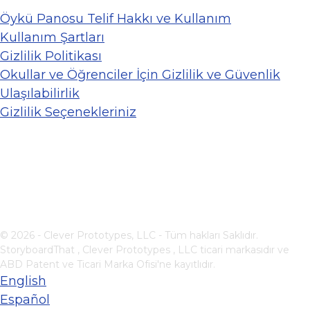
Öykü Panosu Telif Hakkı ve Kullanım
Kullanım Şartları
Gizlilik Politikası
Okullar ve Öğrenciler İçin Gizlilik ve Güvenlik
Ulaşılabilirlik
Gizlilik Seçenekleriniz
© 2026 - Clever Prototypes, LLC - Tüm hakları Saklıdır.
StoryboardThat ,
Clever Prototypes , LLC
ticari markasıdır ve
ABD Patent ve Ticari Marka Ofisi'ne kayıtlıdır.
English
Español