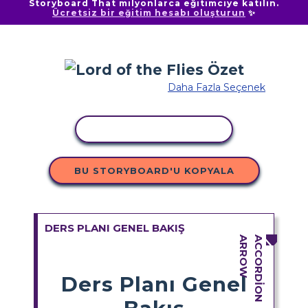
Storyboard That milyonlarca eğitimciye katılın.
Ücretsiz bir eğitim hesabı oluşturun
✨
Daha Fazla Seçenek
ETKINLIĞI KOPYALA
BU STORYBOARD'U KOPYALA
DERS PLANI GENEL BAKIŞ
Ders Planı Genel
Bakış