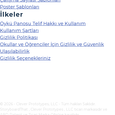
Çalışma Sayfası Şablonları
Poster Şablonları
İlkeler
Öykü Panosu Telif Hakkı ve Kullanım
Kullanım Şartları
Gizlilik Politikası
Okullar ve Öğrenciler İçin Gizlilik ve Güvenlik
Ulaşılabilirlik
Gizlilik Seçenekleriniz
© 2026 - Clever Prototypes, LLC - Tüm hakları Saklıdır.
StoryboardThat ,
Clever Prototypes , LLC
ticari markasıdır ve
ABD Patent ve Ticari Marka Ofisi'ne kayıtlıdır.