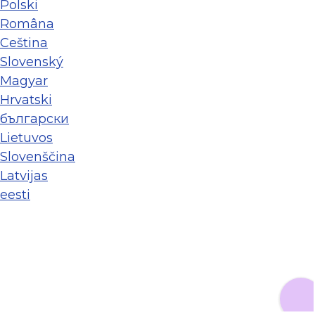
Polski
Româna
Ceština
Slovenský
Magyar
Hrvatski
български
Lietuvos
Slovenščina
Latvijas
eesti