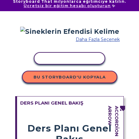
Storyboard That milyonlarca eğitimciye katılın.
Ücretsiz bir eğitim hesabı oluşturun
✨
Daha Fazla Seçenek
ETKINLIĞI KOPYALA
BU STORYBOARD'U KOPYALA
DERS PLANI GENEL BAKIŞ
Ders Planı Genel
Bakış