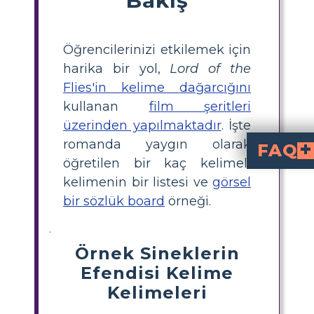
Öğrencilerinizi etkilemek için
harika bir yol,
Lord of the
Flies'in kelime dağarcığını
kullanan
film şeritleri
üzerinden yapılmaktadır
. İşte
romanda yaygın olarak
FAQ
öğretilen bir kaç kelimeli
“Sineklerin Tanrısı”n
Deniz kabuğu, güç ve disiplinin güçlü bir temsilidir. Çocukları, yalnızca denizkabuğunu tutan çocuğun konuşma hakkına sahip olduğu bir konferansa
Domuzcuk neden grubun
Domuzcuk'un karmaşık sözcükleri kullanması onun zekasını ve eğitimini gösterir. Bu onu diğer oğlanlardan ayırıyor ve adanın giderek artan düzensizliğinin 
kelimenin bir listesi ve
görsel
bir sözlük board
örneği.
.
Örnek Sineklerin
Efendisi Kelime
Kelimeleri