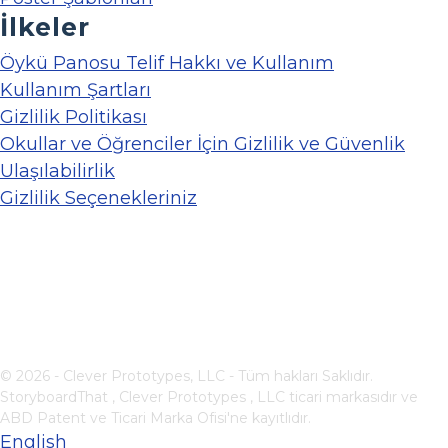
İlkeler
Öykü Panosu Telif Hakkı ve Kullanım
Kullanım Şartları
Gizlilik Politikası
Okullar ve Öğrenciler İçin Gizlilik ve Güvenlik
Ulaşılabilirlik
Gizlilik Seçenekleriniz
© 2026 - Clever Prototypes, LLC - Tüm hakları Saklıdır.
StoryboardThat ,
Clever Prototypes , LLC
ticari markasıdır ve
ABD Patent ve Ticari Marka Ofisi'ne kayıtlıdır.
English