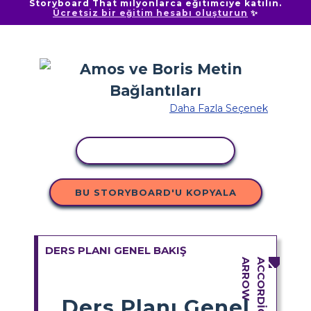
Storyboard That milyonlarca eğitimciye katılın.
Ücretsiz bir eğitim hesabı oluşturun
✨
Daha Fazla Seçenek
ETKINLIĞI KOPYALA
BU STORYBOARD'U KOPYALA
DERS PLANI GENEL BAKIŞ
Ders Planı Genel