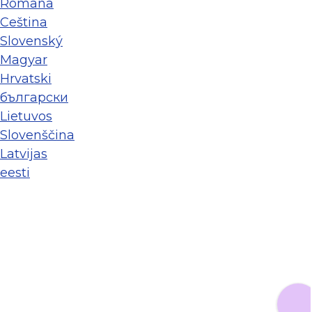
Româna
Ceština
Slovenský
Magyar
Hrvatski
български
Lietuvos
Slovenščina
Latvijas
eesti