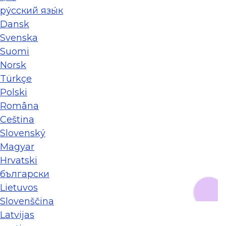
ру́сский язы́к
Dansk
Svenska
Suomi
Norsk
Türkçe
Polski
Româna
Ceština
Slovenský
Magyar
Hrvatski
български
Lietuvos
Slovenščina
Latvijas