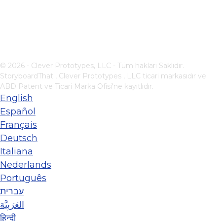
© 2026 - Clever Prototypes, LLC - Tüm hakları Saklıdır.
StoryboardThat ,
Clever Prototypes , LLC
ticari markasıdır ve
ABD Patent ve Ticari Marka Ofisi'ne kayıtlıdır.
English
Español
Français
Deutsch
Italiana
Nederlands
Português
עברית
العَرَبِيَّة
हिन्दी