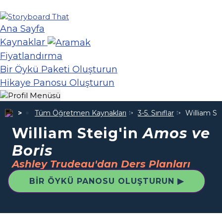
Ana Sayfa
Kaynaklar
Fiyatlandırma
Bir Öykü Paketi Oluşturun
Hikaye Panosu Oluşturun
Tüm Öğretmen Kaynakları
3-5. Sınıflar
William St
William Steig'in
Amos ve
Boris
Ashley Trudeau'dan Ders Planları
BIR ÖYKÜ PANOSU OLUŞTURUN ▶