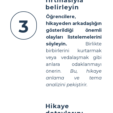
fırtınasıyla
belirleyin
Öğrencilere,
3
hikayeden arkadaşlığın
gösterildiği önemli
olayları listelemelerini
söyleyin.
Birlikte
birbirlerini kurtarmak
veya vedalaşmak gibi
anlara odaklanmayı
önerin.
Bu, hikaye
anlama ve tema
analizini pekiştirir.
Hikaye