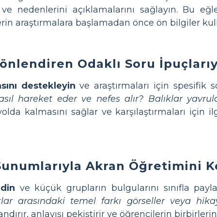
n ve nedenlerini açıklamalarını sağlayın. Bu eğl
rin araştırmalara başlamadan önce ön bilgiler ku
önlendiren Odaklı Soru İpuçları
sını destekleyin
ve araştırmaları için spesifik s
sıl hareket eder ve nefes alır? Balıklar yavrul
olda kalmasını sağlar ve karşılaştırmaları için ilg
unumlarıyla Akran Öğretimini Ko
edin
ve küçük grupların bulgularını sınıfla payl
klar arasındaki temel farkı görseller veya hik
ırır, anlayışı pekiştirir ve öğrencilerin birbirler