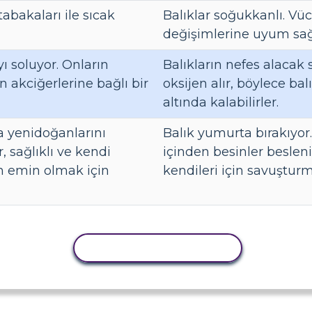
tabakaları ile sıcak
Balıklar soğukkanlı. Vüc
değişimlerine uyum sağl
ı soluyor. Onların
Balıkların nefes alacak 
n akciğerlerine bağlı bir
oksijen alır, böylece ba
altında kalabilirler.
a yenidoğanlarını
Balık yumurta bırakıyor.
, sağlıklı ve kendi
içinden besinler besleni
en emin olmak için
kendileri için savuşturma
ETKINLIĞI KOPYALA