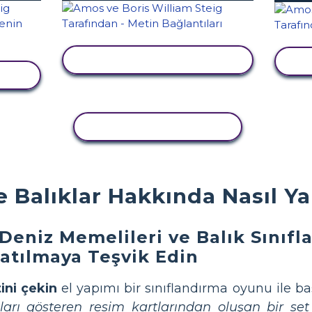
ETKINLIĞI GÖRÜNTÜLE
E
LE
ETKINLIĞI KOPYALA
 Balıklar Hakkında Nasıl Yap
r Deniz Memelileri ve Balık Sınıfl
Katılmaya Teşvik Edin
ini çekin
el yapımı bir sınıflandırma oyunu ile ba
ları gösteren resim kartlarından oluşan bir set