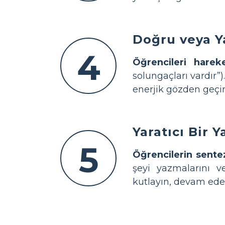
Doğru veya Y
4
Öğrencileri hareke
solungaçları vardır”)
enerjik gözden geçirm
Yaratıcı Bir 
5
Öğrencilerin sente
şeyi yazmalarını v
kutlayın, devam eden