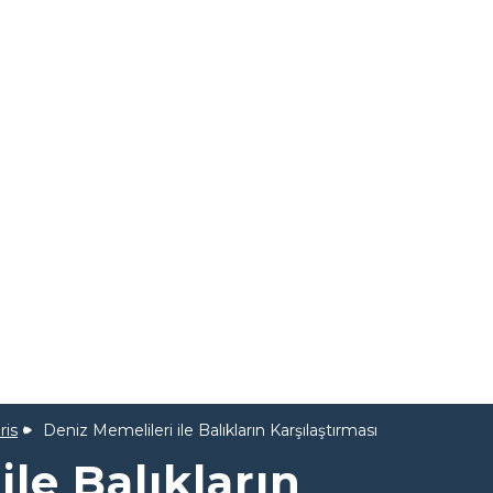
ris
Deniz Memelileri ile Balıkların Karşılaştırması
ile Balıkların