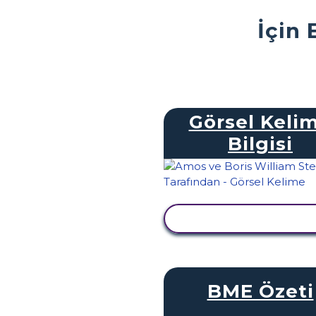
İçin 
Görsel Keli
Bilgisi
ETKINLIĞI GÖRÜNTÜ
BME Özeti