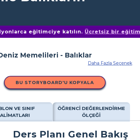
yonlarca eğitimciye katılın.
Ücretsiz bir eğiti
Daha Fazla Seçenek
BU STORYBOARD'U KOPYALA
BLON VE SINIF
ÖĞRENCI DEĞERLENDIRME
TALIMATLARI
ÖLÇEĞI
Ders Planı Genel Bakış