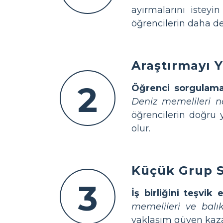
ayırmalarını isteyi
öğrencilerin daha de
Araştırmayı Y
2
Öğrenci sorgulama
Deniz memelileri na
öğrencilerin doğru y
olur.
Küçük Grup S
3
İş birliğini teşvik 
memelileri ve balı
yaklaşım güven kazand