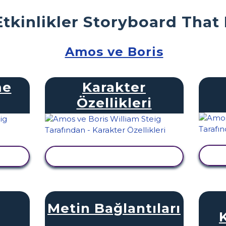
Etkinlikler Storyboard That
Amos ve Boris
me
Karakter
Özellikleri
E
LE
ETKINLIĞI GÖRÜNTÜLE
Metin Bağlantıları