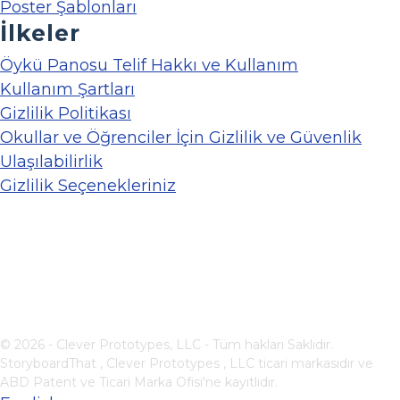
Poster Şablonları
İlkeler
Öykü Panosu Telif Hakkı ve Kullanım
Kullanım Şartları
Gizlilik Politikası
Okullar ve Öğrenciler İçin Gizlilik ve Güvenlik
Ulaşılabilirlik
Gizlilik Seçenekleriniz
© 2026 - Clever Prototypes, LLC - Tüm hakları Saklıdır.
StoryboardThat ,
Clever Prototypes , LLC
ticari markasıdır ve
ABD Patent ve Ticari Marka Ofisi'ne kayıtlıdır.