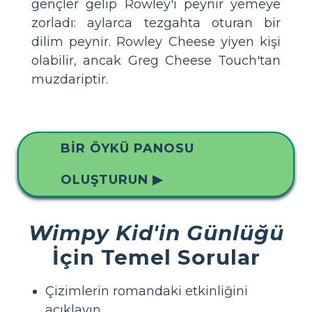
gençler gelip Rowley'i peynir yemeye
zorladı: aylarca tezgahta oturan bir
dilim peynir. Rowley Cheese yiyen kişi
olabilir, ancak Greg Cheese Touch'tan
muzdariptir.
BIR ÖYKÜ PANOSU
OLUŞTURUN ▶
Wimpy Kid'in Günlüğü
İçin Temel Sorular
Çizimlerin romandaki etkinliğini
açıklayın.