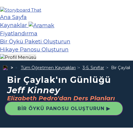
Ana Sayfa
Kaynaklar
Fiyatlandırma
Bir Öykü Paketi Oluşturun
Hikaye Panosu Oluşturun
Tüm Öğretmen Kaynakları
3-5. Sınıflar
Bir Çaylak
Bir Çaylak'ın Günlüğü
Jeff Kinney
Elizabeth Pedro'dan Ders Planları
BIR ÖYKÜ PANOSU OLUŞTURUN ▶