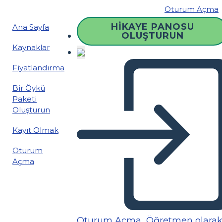
Oturum Açma
HIKAYE PANOSU
Ana Sayfa
OLUŞTURUN
Kaynaklar
Fiyatlandırma
Bir Öykü
Paketi
Oluşturun
Kayıt Olmak
Oturum
Açma
Oturum Açma
Öğretmen olara