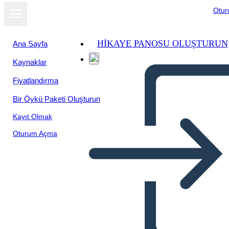
Otu
HIKAYE PANOSU OLUŞTURUN
Ana Sayfa
Kaynaklar
Slayt gösterisi
Fiyatlandırma
olarak
görüntüle
Bir Öykü Paketi Oluşturun
Kayıt Olmak
Oturum Açma
EL DESEMPLEO NO ES
UNA OCIÓN