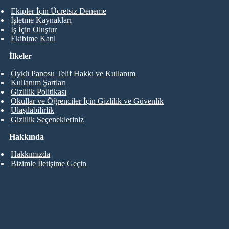
Ekipler İçin Ücretsiz Deneme
İşletme Kaynakları
İş İçin Oluştur
Ekibime Katıl
İlkeler
Öykü Panosu Telif Hakkı ve Kullanım
Kullanım Şartları
Gizlilik Politikası
Okullar ve Öğrenciler İçin Gizlilik ve Güvenlik
Ulaşılabilirlik
Gizlilik Seçenekleriniz
Hakkında
Hakkımızda
Bizimle İletişime Geçin