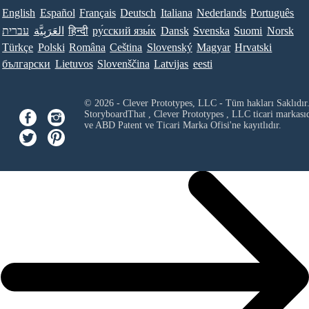
English
Español
Français
Deutsch
Italiana
Nederlands
Português
עברית
العَرَبِيَّة
हिन्दी
ру́сский язы́к
Dansk
Svenska
Suomi
Norsk
Türkçe
Polski
Româna
Ceština
Slovenský
Magyar
Hrvatski
български
Lietuvos
Slovenščina
Latvijas
eesti
© 2026 - Clever Prototypes, LLC - Tüm hakları Saklıdır
StoryboardThat ,
Clever Prototypes , LLC
ticari markası
ve ABD Patent ve Ticari Marka Ofisi'ne kayıtlıdır.