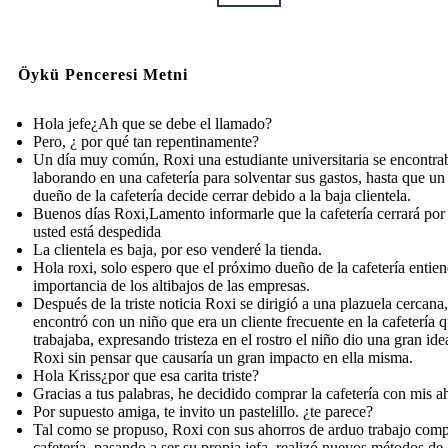
Öykü Penceresi Metni
Hola jefe¿Ah que se debe el llamado?
Pero, ¿ por qué tan repentinamente?
Un día muy común, Roxi una estudiante universitaria se encontra
laborando en una cafetería para solventar sus gastos, hasta que un 
dueño de la cafetería decide cerrar debido a la baja clientela.
Buenos días Roxi,Lamento informarle que la cafetería cerrará por
usted está despedida
La clientela es baja, por eso venderé la tienda.
Hola roxi, solo espero que el próximo dueño de la cafetería entien
importancia de los altibajos de las empresas.
Después de la triste noticia Roxi se dirigió a una plazuela cercana,
encontró con un niño que era un cliente frecuente en la cafetería 
trabajaba, expresando tristeza en el rostro el niño dio una gran ide
Roxi sin pensar que causaría un gran impacto en ella misma.
Hola Kriss¿por que esa carita triste?
Gracias a tus palabras, he decidido comprar la cafetería con mis a
Por supuesto amiga, te invito un pastelillo. ¿te parece?
Tal como se propuso, Roxi con sus ahorros de arduo trabajo comp
cafetería, pasando a ser su propia jefa, realizó nuevos métodos de