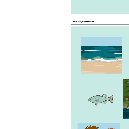
www.storyboardthat.com