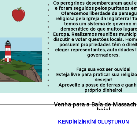
Os peregrinos desembarcaram aqui 
e foram seguidos pelos puritanos e
Oferecemos liberdade da persegu
religiosa pela Igreja da Inglaterra!
temos
um sistema de governo m
democrático do que muitos lugare
Europa. Realizamos reuniões municip
discutir e votar questões locais. Ho
possuem propriedades têm o direi
eleger representantes, autoridades l
governadores.
Faça sua voz ser ouvida!
Esteja livre para praticar sua religi
desejar!
Aproveite a posse de terras e ganh
próprio dinheiro!
Venha para a Baía de Massach
hoje!
KENDINIZINKINI OLUŞTURUN