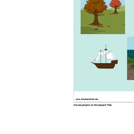
www.storyboardthat.com
Crie seu próprio no Storyboard That