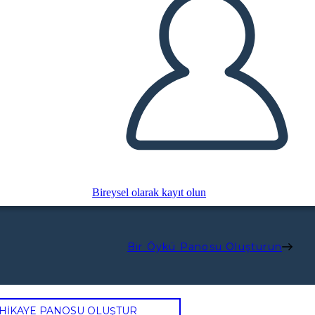
Bireysel olarak kayıt olun
Bir Öykü Panosu Oluşturun
 HİKAYE PANOSU OLUŞTUR