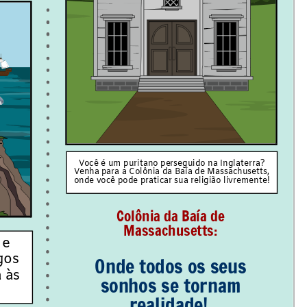
Você é um puritano perseguido na Inglaterra?
Venha para a Colônia da Baía de Massachusetts,
onde você pode praticar sua religião livremente!
Colônia da Baía de
Massachusetts:
 e
gos
Onde todos os seus
 às
sonhos se tornam
realidade!