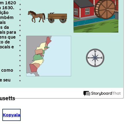
em 1620
m 1630.
ição
 Também
ais
s da
ais para
mens que
to de
ocais e
ão como
e seu
usetts
Kopyala