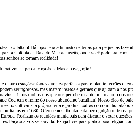
s não faltam! Há lojas para administrar e terras para pequenas fazendas
 para a Colônia da Baía de Massachusetts, onde você pode praticar sua 
us sonhos se tornam realidade!
ucrativos na pesca, caça às baleias e navegação!
quatro estações: fontes quentes perfeitas para o plantio, verões quente
 podem ser rigorosos, mas matam insetos e germes que ajudam a nos pro
e navios. Temos muitos rios que nos permitem capturar a maioria dos m
 Cape Cod tem o nome do nosso abundante bacalhau! Nosso óleo de balei
 mesmo cultivar sua própria terra e produzir safras como milho, abóbor
 puritanos em 1630. Oferecemos liberdade da perseguição religiosa pe
Europa. Realizamos reuniões municipais para discutir e votar questões
ores. Faça sua voz ser ouvida! Esteja livre para praticar sua religião co