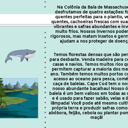
Na Colônia da Baía de Massachuse
desfrutamos de quatro estações: f
quentes perfeitas para o plantio, v
quentes, cachoeiras frescas com sua
vibrantes e safras abundantes e in
muito frios. Nossos invernos pode
rigorosos, mas matam insetos e ger
ajudam a nos proteger de doenç
Temos florestas densas que são per
para desbaste. Venda madeira para c
casas e navios. Temos muitos rios q
permitem capturar a maioria dos me
ano. Também temos muitos portos co
acesso ao oceano para pesca, comé
caça de baleias. Cape Cod tem o n
nosso abundante bacalhau! Nosso ó
baleia é um bem valioso em todas as 
e é usado para fazer sabão, velas e 
lâmpada! Você pode até mesmo culti
própria terra e produzir safras como
abóbora, feijão, cebola ou plantar po
maçã!