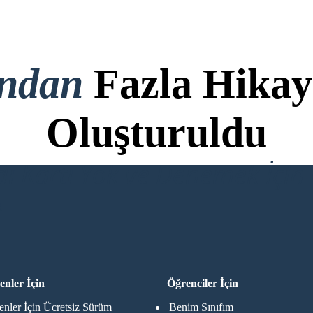
ondan
Fazla Hikay
Oluşturuldu
di Kartı Yok ve Denemek İçin 
R
nler İçin
Öğrenciler İçin
nler İçin Ücretsiz Sürüm
Benim Sınıfım