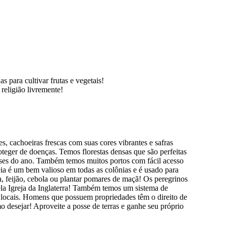
 para cultivar frutas e vegetais!
religião livremente!
s, cachoeiras frescas com suas cores vibrantes e safras
teger de doenças. Temos florestas densas que são perfeitas
eses do ano. Também temos muitos portos com fácil acesso
a é um bem valioso em todas as colônias e é usado para
a, feijão, cebola ou plantar pomares de maçã! Os peregrinos
la Igreja da Inglaterra! Também temos um sistema de
 locais. Homens que possuem propriedades têm o direito de
mo desejar! Aproveite a posse de terras e ganhe seu próprio