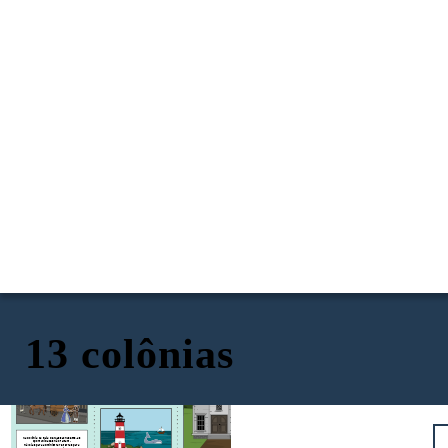
13 colônias
Venha para
Massachusetts!
Na Colônia da Baía de Massachusetts, as
oportunidades não faltam!
Há lojas para administrar e terras para