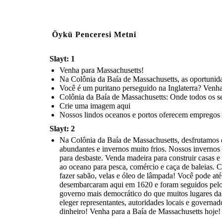
Öykü Penceresi Metni
Slayt: 1
Venha para Massachusetts!
Na Colônia da Baía de Massachusetts, as oportunidade
Você é um puritano perseguido na Inglaterra? Venha
Colônia da Baía de Massachusetts: Onde todos os se
Crie uma imagem aqui
Nossos lindos oceanos e portos oferecem empregos l
Slayt: 2
Na Colônia da Baía de Massachusetts, desfrutamos de 
abundantes e invernos muito frios. Nossos invernos
para desbaste. Venda madeira para construir casas 
ao oceano para pesca, comércio e caça de baleias.
fazer sabão, velas e óleo de lâmpada! Você pode até
desembarcaram aqui em 1620 e foram seguidos pelos
governo mais democrático do que muitos lugares da 
eleger representantes, autoridades locais e governad
dinheiro! Venha para a Baía de Massachusetts hoje!