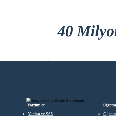
40 Mily
İndirme Yok, Kre
İLK STORYBOARD'UMU OLUŞTU
Yardım et
Öğretme
Yardım ve SSS
Öğretme