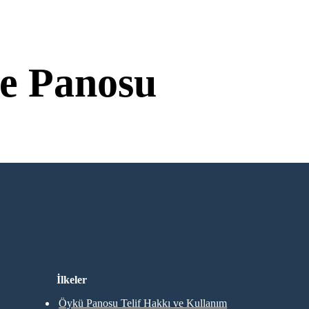
e Panosu
Giriş Gerekmiyor!
İlkeler
Öykü Panosu Telif Hakkı ve Kullanım