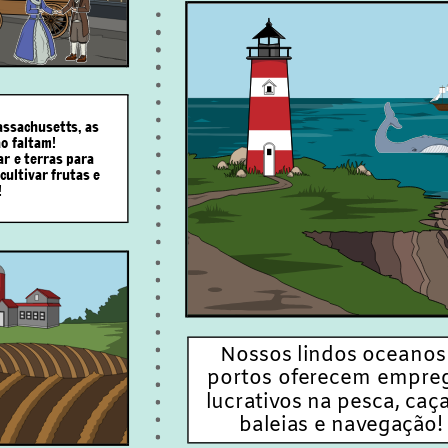
assachusetts, as
o faltam!
ar e terras para
ultivar frutas e
!
Nossos lindos oceanos
portos oferecem empre
lucrativos na pesca, caça
baleias e navegação!