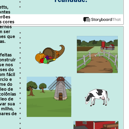
tts,
ontes
erões
s cores
vernos
m ser
mes que
as.
feitas
onstruir
ue nos
ses do
m fácil
rcio e
ome do
leo de
colônias
óleo de
var sua
 milho,
mares de