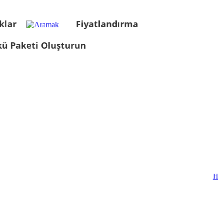
klar
Fiyatlandırma
kü Paketi Oluşturun
H