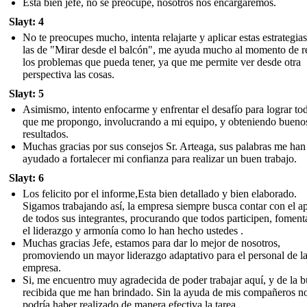
Está bien jefe, no se preocupe, nosotros nos encargaremos.
Slayt: 4
No te preocupes mucho, intenta relajarte y aplicar estas estrategi
las de "Mirar desde el balcón", me ayuda mucho al momento de r
los problemas que pueda tener, ya que me permite ver desde otra
perspectiva las cosas.
Slayt: 5
Asimismo, intento enfocarme y enfrentar el desafío para lograr to
que me propongo, involucrando a mi equipo, y obteniendo bueno
resultados.
Muchas gracias por sus consejos Sr. Arteaga, sus palabras me han
ayudado a fortalecer mi confianza para realizar un buen trabajo.
Slayt: 6
Los felicito por el informe,Esta bien detallado y bien elaborado.
Sigamos trabajando así, la empresa siempre busca contar con el 
de todos sus integrantes, procurando que todos participen, fomen
el liderazgo y armonía como lo han hecho ustedes .
Muchas gracias Jefe, estamos para dar lo mejor de nosotros,
promoviendo un mayor liderazgo adaptativo para el personal de l
empresa.
Si, me encuentro muy agradecida de poder trabajar aquí, y de la 
recibida que me han brindado. Sin la ayuda de mis compañeros n
podría haber realizado de manera efectiva la tarea.