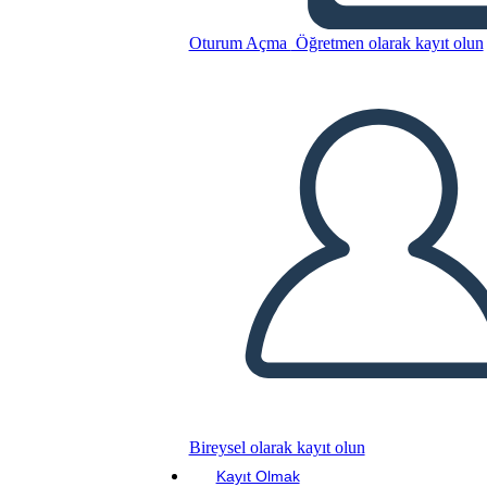
desafíos adaptativos
Oturum Açma
Öğretmen olarak kayıt olun
Bu Öykü Panosunu kopyala
BİR HİKAYE PANOSU OLUŞTUR
SLAYT GÖSTERİSİNİ OYNAT
BENİ OKU
Bireysel olarak kayıt olun
Kayıt Olmak