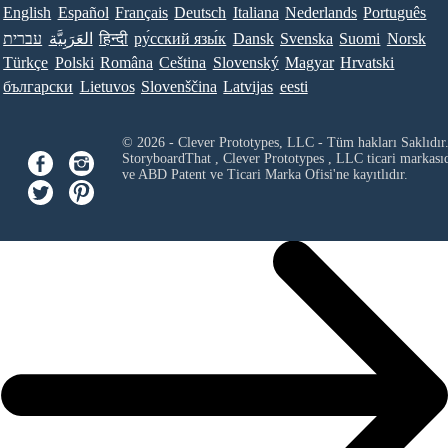
English
Español
Français
Deutsch
Italiana
Nederlands
Português
עברית
العَرَبِيَّة
हिन्दी
ру́сский язы́к
Dansk
Svenska
Suomi
Norsk
Türkçe
Polski
Româna
Ceština
Slovenský
Magyar
Hrvatski
български
Lietuvos
Slovenščina
Latvijas
eesti
© 2026 - Clever Prototypes, LLC - Tüm hakları Saklıdır
StoryboardThat ,
Clever Prototypes , LLC
ticari markası
ve ABD Patent ve Ticari Marka Ofisi'ne kayıtlıdır.