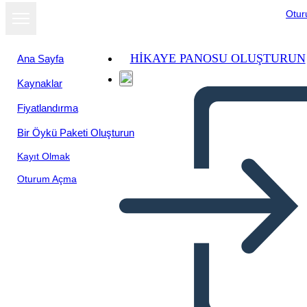
Otu
HIKAYE PANOSU OLUŞTURUN
Ana Sayfa
Kaynaklar
Slayt gösterisi
Fiyatlandırma
olarak
görüntüle
Bir Öykü Paketi Oluşturun
Kayıt Olmak
Oturum Açma
Acciones para enfrentar los