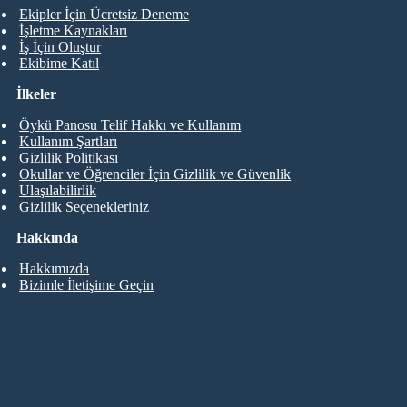
Ekipler İçin Ücretsiz Deneme
İşletme Kaynakları
İş İçin Oluştur
Ekibime Katıl
İlkeler
Öykü Panosu Telif Hakkı ve Kullanım
Kullanım Şartları
Gizlilik Politikası
Okullar ve Öğrenciler İçin Gizlilik ve Güvenlik
Ulaşılabilirlik
Gizlilik Seçenekleriniz
Hakkında
Hakkımızda
Bizimle İletişime Geçin