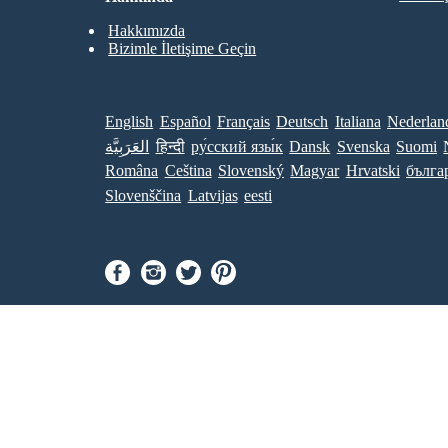
Hakkımızda
Bizimle İletişime Geçin
English
Español
Français
Deutsch
Italiana
Nederlan
العَرَبِيَّة
हिन्दी
ру́сский язы́к
Dansk
Svenska
Suomi
Româna
Ceština
Slovenský
Magyar
Hrvatski
бълга
Slovenščina
Latvijas
eesti