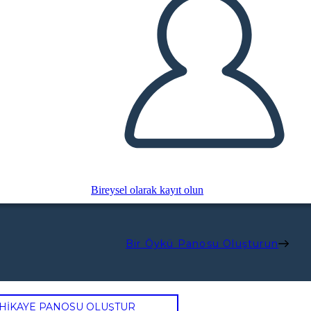
Bireysel olarak kayıt olun
Bir Öykü Panosu Oluşturun
 HİKAYE PANOSU OLUŞTUR