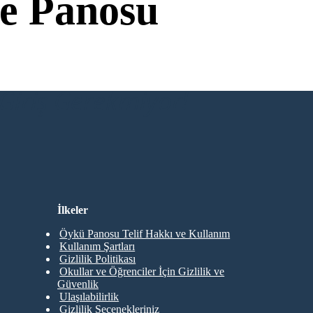
e Panosu
Giriş Gerekmiyor!
İlkeler
Öykü Panosu Telif Hakkı ve Kullanım
Kullanım Şartları
Gizlilik Politikası
Okullar ve Öğrenciler İçin Gizlilik ve
Güvenlik
Ulaşılabilirlik
Gizlilik Seçenekleriniz