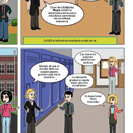
En mi obra
Didáctica
Magna
señalé la
importancia del proceso
enseñanza-aprendizaje
con un enfoque
humanista
En 1621 el método de enseñanza creado por mi
Las clases en
espacios
abiertos nos
motivan
Además de que el
estudio debe ser
completamente
gratuito ¿qué otros
aspectos
La educación
proponemos?
gradual es mucho
mejor para los
estudiantes
Es bueno tener
libros
ilustrados