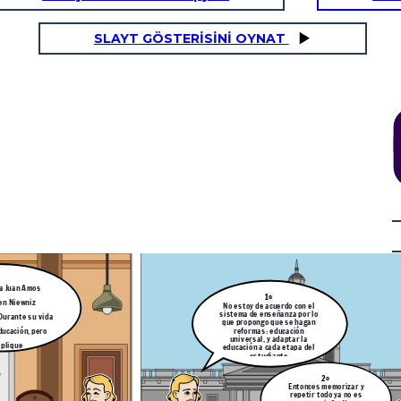
SLAYT GÖSTERİSİNİ OYNAT
Por eso La Pampedia (Educación
Universal) se basa en qué todos los
hombres somos iguales, además de
hacer asequiblela educacióndin
distinción de clase social
Maestro Comenio,
pero ¿cómo puede
haber una educación
diferenciada y
y
gradual?
s
ir
En mi obra
Didáctica
Magna
señalé la
importancia del proceso
enseñanza-aprendizaje
con un enfoque
humanista
En 1621 el método de enseñanza creado por mi
a Juan Amos
1°
en Niewniz
No estoy de acuerdo con el
Las clases en
sistema de enseñanza por lo
Durante su vida
espacios
que propongo que se hagan
abiertos nos
motivan
reformas: educación
ducación, pero
Además de que el
universal, y adaptar la
estudio debe ser
xplique
educación a cada etapa del
completamente
gratuito ¿qué otros
estudiante
aspectos
La educación
proponemos?
gradual es mucho
mejor para los
omenio,
2°
estudiantes
o puede
Entonces memorizar y
ducación
repetir todo ya no es
ada y
al?
Es bueno tener