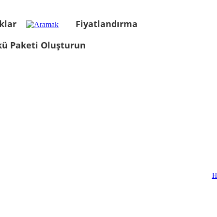
klar
Fiyatlandırma
kü Paketi Oluşturun
H