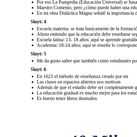
Por eso La Pampedia (Educación Universal) se basa 
Además de que el
estudio debe ser
completamente
Maestro Comenio, pero ¿cómo puede haber una educ
gratuito ¿qué otros
aspectos
La educación
proponemos?
gradual es mucho
En mi obra Didáctica Magna señalé la importancia 
mejor para los
estudiantes
Slayt: 4
Es bueno tener
libros
Escuela materna: se trata basicamente de la formació
ilustrados
Ahora entiendo que la educación debe enseñarse segú
Escuela latina: 13- 18 años; aquí se aprende gramátic
Academia: 18-24 años; aquí se enseña lo correspondi
Slayt: 5
Me da gusto saber que también como estudiantes po
Slayt: 6
En 1621 el método de enseñanza creado por mi
Las clases en espacios abiertos nos motivan
Además de que el estudio debe ser completamente g
La educación gradual es mucho mejor para los estud
Es bueno tener libros ilustrados