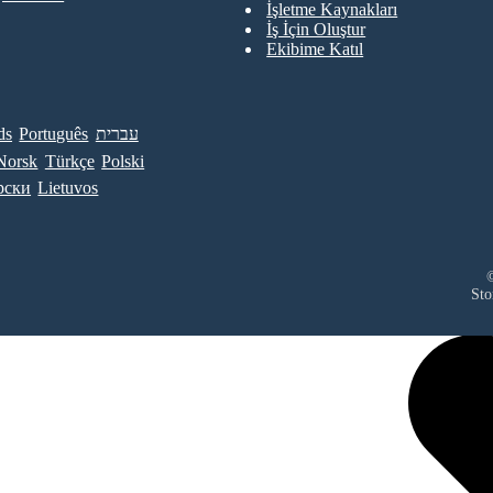
İşletme Kaynakları
İş İçin Oluştur
Ekibime Katıl
ds
Português
עברית
Norsk
Türkçe
Polski
рски
Lietuvos
©
Sto