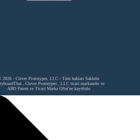
 2026 - Clever Prototypes, LLC - Tüm hakları Saklıdır.
ryboardThat ,
Clever Prototypes , LLC
ticari markasıdır ve
ABD Patent ve Ticari Marka Ofisi'ne kayıtlıdır.