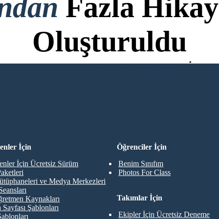
ondan
Fazla Hikay
Oluşturuldu
di Kartı Yok ve Denemek İçin 
R
nler İçin
Öğrenciler İçin
nler İçin Ücretsiz Sürüm
Benim Sınıfım
aketleri
Photos For Class
ütüphaneleri ve Medya Merkezleri
Seansları
Takımlar İçin
retmen Kaynakları
 Sayfası Şablonları
Ekipler İçin Ücretsiz Deneme
Şablonları