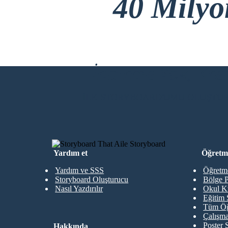
40 Mily
İndirme Yok, Kre
İLK STORYBOARD'UMU OLUŞTU
Yardım et
Öğretme
Yardım ve SSS
Öğretme
Storyboard Oluşturucu
Bölge P
Nasıl Yazdırılır
Okul K
Eğitim 
Tüm Öğ
Çalışma
Poster 
Hakkında