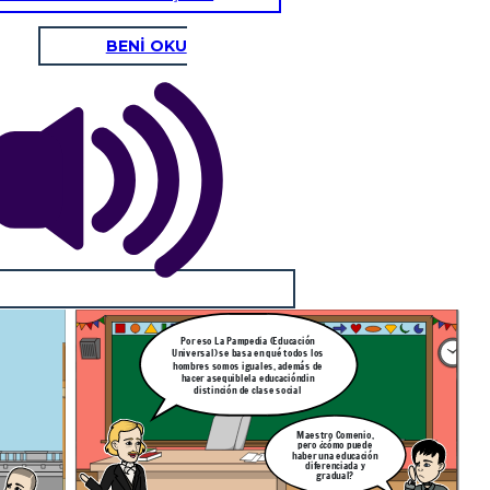
BENİ OKU
Por eso La Pampedia (Educación
Universal) se basa en qué todos los
hombres somos iguales, además de
hacer asequiblela educacióndin
distinción de clase social
Maestro Comenio,
pero ¿cómo puede
haber una educación
diferenciada y
gradual?