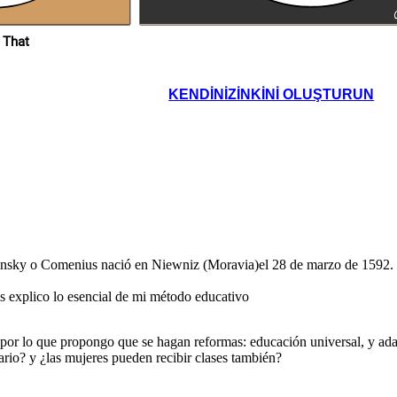
proponemos?
gradual es mucho
mejor para los
omenio,
estudiantes
o puede
ducación
ada y
al?
Es bueno tener
 That
libros
ilustrados
KENDINIZINKINI OLUŞTURUN
s
 mi
en
os
o tener
ros
ky o Comenius nació en Niewniz (Moravia)el 28 de marzo de 1592. Dur
rados
es explico lo esencial de mi método educativo
por lo que propongo que se hagan reformas: educación universal, y adap
rio? y ¿las mujeres pueden recibir clases también?