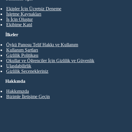
Ekipler İçin Ücretsiz Deneme
İşletme Kaynakları
İş İçin Oluştur
Ekibime Katıl
İlkeler
Öykü Panosu Telif Hakkı ve Kullanım
Kullanım Şartları
Gizlilik Politikası
Okullar ve Öğrenciler İçin Gizlilik ve Güvenlik
Ulaşılabilirlik
Gizlilik Seçenekleriniz
Hakkında
Hakkımızda
Bizimle İletişime Geçin