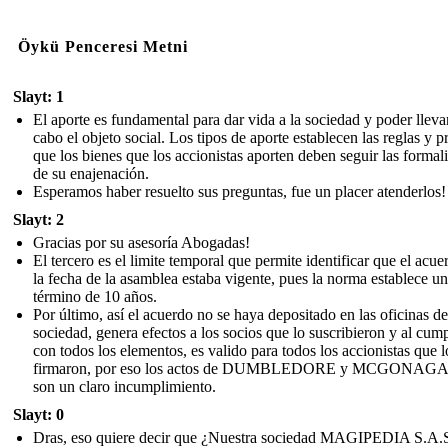
Öykü Penceresi Metni
Slayt: 1
El aporte es fundamental para dar vida a la sociedad y poder lleva
cabo el objeto social. Los tipos de aporte establecen las reglas y p
que los bienes que los accionistas aporten deben seguir las formal
de su enajenación.
Esperamos haber resuelto sus preguntas, fue un placer atenderlos!
Slayt: 2
Gracias por su asesoría Abogadas!
El tercero es el limite temporal que permite identificar que el acue
la fecha de la asamblea estaba vigente, pues la norma establece un
término de 10 años.
Por último, así el acuerdo no se haya depositado en las oficinas de
sociedad, genera efectos a los socios que lo suscribieron y al cump
con todos los elementos, es valido para todos los accionistas que l
firmaron, por eso los actos de DUMBLEDORE y MCGONAG
son un claro incumplimiento.
Slayt: 0
Dras, eso quiere decir que ¿Nuestra sociedad MAGIPEDIA S.A.S.