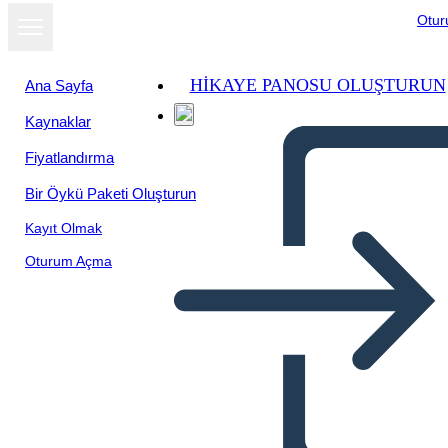
Otu
HIKAYE PANOSU OLUŞTURUN
Ana Sayfa
Kaynaklar
Slayt gösterisi
Fiyatlandırma
olarak
görüntüle
Bir Öykü Paketi Oluşturun
Kayıt Olmak
Oturum Açma
CASO SOCIEDADES