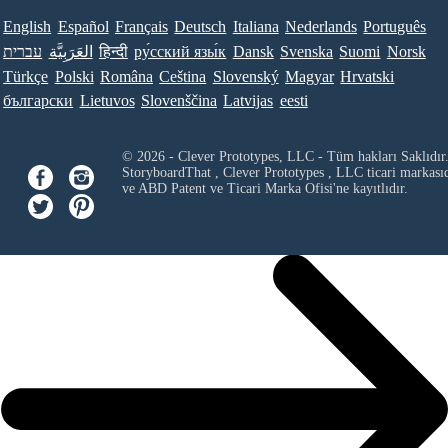
English
Español
Français
Deutsch
Italiana
Nederlands
Português
עברית
العَرَبِيَّة
हिन्दी
ру́сский язы́к
Dansk
Svenska
Suomi
Norsk
Türkçe
Polski
Româna
Ceština
Slovenský
Magyar
Hrvatski
български
Lietuvos
Slovenščina
Latvijas
eesti
© 2026 - Clever Prototypes, LLC - Tüm hakları Saklıdır
StoryboardThat ,
Clever Prototypes , LLC
ticari markası
ve ABD Patent ve Ticari Marka Ofisi'ne kayıtlıdır.