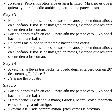
¿5 soles? ¡Pero si los otros aros están a la mitad! Mira, no es que 
quiera ayudar al medio ambiente, pero no me parece justo.
Slayt: 3
Entiendo. Pero piensa en esto: esos otros aros pueden durar años 
en el océano. Estos se desintegran en meses, evitando que los ani
se enreden o los coman.
Bueno, tienes razón en eso… pero aún me parece caro. ¿No podrí
hacerme una rebaja?
En partes me puede salir rentable hacerle una oferta
Entiendo. Pero piensa en esto: esos otros aros pueden durar años 
en el océano. Estos se desintegran en meses, evitando que los ani
se enreden o los coman.
Slayt: 4
A ver… si te llevas tres packs, te puedo dejar el tercero con un 2
descuento. ¿Qué dices?
¿Y si me llevo cuatro?
Slayt: 5
Bueno, tienes razón en eso… pero aún me parece caro. ¿No podrí
hacerme una rebaja?
¡Trato hecho! (Le tiende la mano) Gracias, Marta. Voy a recomen
estos six rings a mis amigos.
¡Gracias a ti! Cada compra ayuda. ¡Nos vemos la próximo