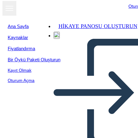
Otu
HIKAYE PANOSU OLUŞTURUN
Ana Sayfa
Kaynaklar
Slayt gösterisi
Fiyatlandırma
olarak
görüntüle
Bir Öykü Paketi Oluşturun
Kayıt Olmak
Oturum Açma
Untitled Storyboard