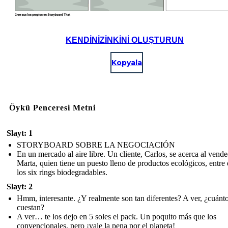
KENDINIZINKINI OLUŞTURUN
Kopyala
Öykü Penceresi Metni
Slayt: 1
STORYBOARD SOBRE LA NEGOCIACIÓN
En un mercado al aire libre. Un cliente, Carlos, se acerca al vende
Marta, quien tiene un puesto lleno de productos ecológicos, entre 
los six rings biodegradables.
Slayt: 2
Hmm, interesante. ¿Y realmente son tan diferentes? A ver, ¿cuánt
cuestan?
A ver… te los dejo en 5 soles el pack. Un poquito más que los
convencionales, pero ¡vale la pena por el planeta!