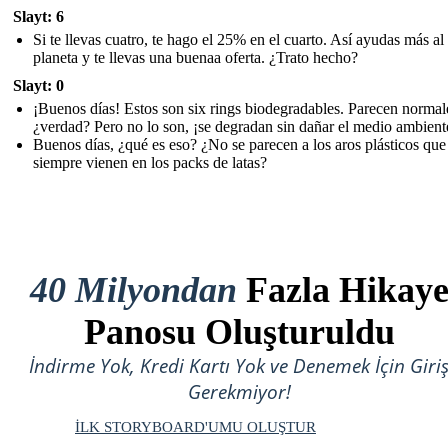
Slayt: 6
Si te llevas cuatro, te hago el 25% en el cuarto. Así ayudas más al
planeta y te llevas una buenaa oferta. ¿Trato hecho?
Slayt: 0
¡Buenos días! Estos son six rings biodegradables. Parecen normal
¿verdad? Pero no lo son, ¡se degradan sin dañar el medio ambient
Buenos días, ¿qué es eso? ¿No se parecen a los aros plásticos que
siempre vienen en los packs de latas?
40 Milyondan
Fazla Hikay
Panosu Oluşturuldu
İndirme Yok, Kredi Kartı Yok ve Denemek İçin Giri
Gerekmiyor!
İLK STORYBOARD'UMU OLUŞTUR