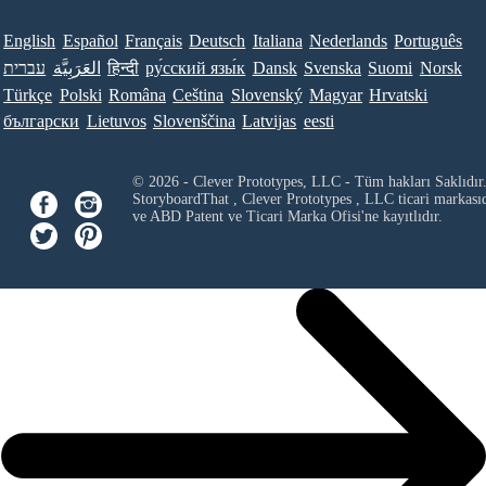
English
Español
Français
Deutsch
Italiana
Nederlands
Português
עברית
العَرَبِيَّة
हिन्दी
ру́сский язы́к
Dansk
Svenska
Suomi
Norsk
Türkçe
Polski
Româna
Ceština
Slovenský
Magyar
Hrvatski
български
Lietuvos
Slovenščina
Latvijas
eesti
© 2026 - Clever Prototypes, LLC - Tüm hakları Saklıdır
StoryboardThat ,
Clever Prototypes , LLC
ticari markası
ve ABD Patent ve Ticari Marka Ofisi'ne kayıtlıdır.