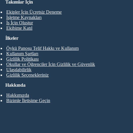
Takımlar İçin
Ekipler İçin Ücretsiz Deneme
İşletme Kaynakları
İş İçin Oluştur
Ekibime Katıl
İlkeler
Öykü Panosu Telif Hakkı ve Kullanım
Kullanım Şartları
Gizlilik Politikası
Okullar ve Öğrenciler İçin Gizlilik ve Güvenlik
Ulaşılabilirlik
Gizlilik Seçenekleriniz
Hakkında
Hakkımızda
Bizimle İletişime Geçin