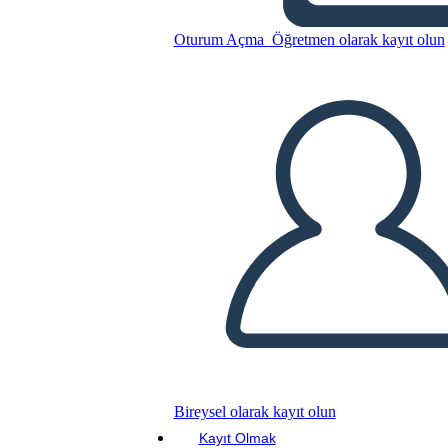
Oturum Açma
Öğretmen olarak kayıt olun
Bu Öykü Panosunu kopyala
BİR HİKAYE PANOSU OLUŞTUR
SLAYT GÖSTERİSİNİ OYNAT
BENİ OKU
Bireysel olarak kayıt olun
Kayıt Olmak