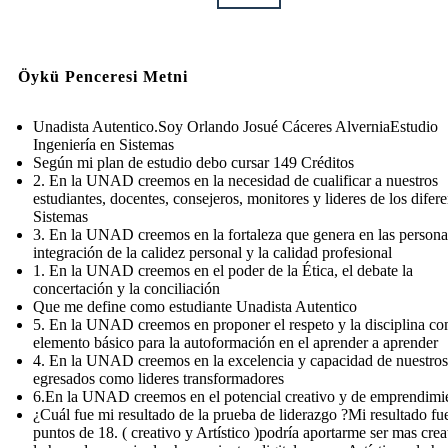
Öykü Penceresi Metni
Unadista Autentico.Soy Orlando Josué Cáceres AlverniaEstudio
Ingeniería en Sistemas
Según mi plan de estudio debo cursar 149 Créditos
2. En la UNAD creemos en la necesidad de cualificar a nuestros
estudiantes, docentes, consejeros, monitores y lideres de los difere
Sistemas
3. En la UNAD creemos en la fortaleza que genera en las persona
integración de la calidez personal y la calidad profesional
1. En la UNAD creemos en el poder de la Ética, el debate la
concertación y la conciliación
Que me define como estudiante Unadista Autentico
5. En la UNAD creemos en proponer el respeto y la disciplina c
elemento básico para la autoformación en el aprender a aprender
4. En la UNAD creemos en la excelencia y capacidad de nuestros
egresados como lideres transformadores
6.En la UNAD creemos en el potencial creativo y de emprendimi
¿Cuál fue mi resultado de la prueba de liderazgo ?Mi resultado fu
puntos de 18. ( creativo y Artístico )podría aportarme ser mas crea