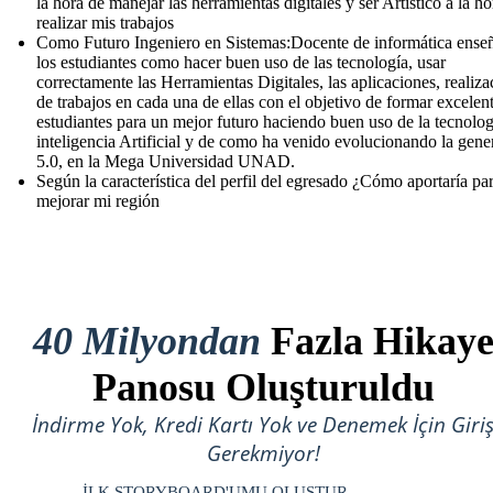
la hora de manejar las herramientas digitales y ser Artístico a la ho
realizar mis trabajos
Como Futuro Ingeniero en Sistemas:Docente de informática enseñ
los estudiantes como hacer buen uso de las tecnología, usar
correctamente las Herramientas Digitales, las aplicaciones, realiza
de trabajos en cada una de ellas con el objetivo de formar excelen
estudiantes para un mejor futuro haciendo buen uso de la tecnolog
inteligencia Artificial y de como ha venido evolucionando la gene
5.0, en la Mega Universidad UNAD.
Según la característica del perfil del egresado ¿Cómo aportaría pa
mejorar mi región
40 Milyondan
Fazla Hikay
Panosu Oluşturuldu
İndirme Yok, Kredi Kartı Yok ve Denemek İçin Giri
Gerekmiyor!
İLK STORYBOARD'UMU OLUŞTUR