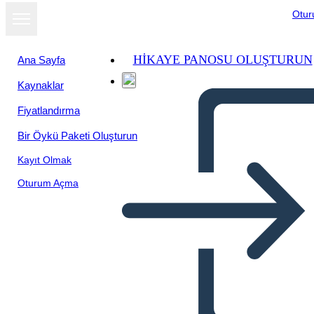
Otu
HIKAYE PANOSU OLUŞTURUN
Ana Sayfa
Kaynaklar
Slayt gösterisi
Fiyatlandırma
olarak
görüntüle
Bir Öykü Paketi Oluşturun
Kayıt Olmak
Oturum Açma
"Historia - un Unadista
Autentico "