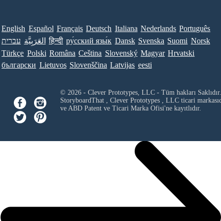
English
Español
Français
Deutsch
Italiana
Nederlands
Português
עברית
العَرَبِيَّة
हिन्दी
ру́сский язы́к
Dansk
Svenska
Suomi
Norsk
Türkçe
Polski
Româna
Ceština
Slovenský
Magyar
Hrvatski
български
Lietuvos
Slovenščina
Latvijas
eesti
© 2026 - Clever Prototypes, LLC - Tüm hakları Saklıdır
StoryboardThat ,
Clever Prototypes , LLC
ticari markası
ve ABD Patent ve Ticari Marka Ofisi'ne kayıtlıdır.