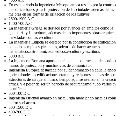
4000 A.C
En este periodo la Ingenieria Mesopotamica resalto por la contruc
de edificaciones para la proteccion de las ciudades ademas de las
mejoras en las formas de irrigacion de los cultivos.
2600-1900 A.C
1400-700 A.C
La Ingenieria Griega se destaco por avances en ambitos como la
geometria y la escritura, ademas de las imponentes obras arquitec
mezcladas con las escultura
La Ingenieria Egipcia se destaco por la contruccion de edificacion
como los templos y piramides, ademas de hacer avances
matematicos,astronomicos,medicos,escultura y escritura.
3000 A.C
La Ingenieria Romana aporto mucho en la contruccion de acuduc
muros de proteccion y muchas vias de comunicacion.
Ingenieria Europea destacada por su denominado en aquella epoca
gotico donde sus edificaciones eran muy resitentes ademas de ser
estructuras de ataque al mismo tiempo aqui se avanzo en la creaci
armas, y a pesar de ser un periodo de oscurantismo hubo varios a
cientificos.
600-100 D.C
Ingenieria Oriental avanzo en metalurgia manejando metales como
hierro y el acero.
500-1500 D.C
400-700 D.C