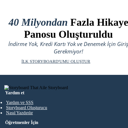
40 Milyondan
Fazla Hikay
Panosu Oluşturuldu
İndirme Yok, Kredi Kartı Yok ve Denemek İçin Giri
Gerekmiyor!
İLK STORYBOARD'UMU OLUŞTUR
Yardım et
Yardım ve SSS
Storyboard Oluşturucu
Nasıl Yazdırılır
Öğretmenler İçin