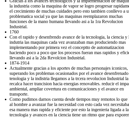
Gracias a los avances tecnologicos y la implementacion de maqui
la industria como la maquina de vapor se logro progresar rapidam
el crecimiento de muchas cuidades pero esto tambien conllevo a 
problematica social ya que las maquinas reemplazaron muchas
funciones de la mano humana llevando asi a la 1ra Revolucion
Industrial.
1760
Con el rapido y desenfrendo avance de la tecnologia, la ciencia y 
indutria las maquinas cada vez avanzaban mas produciendo mas
implementando por primera vez el conceptto de automatizacion
haciendo poco a poco que los procesos fueran mas rapidos y efici
llevando asi a la 2da Revolcion Industrial.
1874-1914
Actualmente gracias a los aportes de muchas personajes iconicos,
superando los problemas ocasionados por el avance desenfrenado 
tenologia y la indistria llegamos a la trcera revolucion Industrial la
recalca hacer trancision hacia energias renovables. reducir el impa
ambiental, ampliar covertura en comunicaciones y el avance en
transporte.
Como pudimos darnos cuenta desde tiempos muy remotos lo que 
al hombre a avanzar fue la necesidad con esto cada vez necesitaba
esa manera mas rapida y eficiente por esto la ingenieria ligada a la
tecnologia y avances en la ciencia tiene un ritmo que para exporen