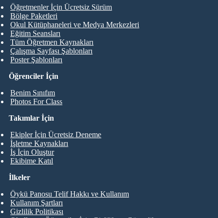
Öğretmenler İçin Ücretsiz Sürüm
Bölge Paketleri
Okul Kütüphaneleri ve Medya Merkezleri
Eğitim Seansları
Tüm Öğretmen Kaynakları
Çalışma Sayfası Şablonları
Poster Şablonları
Öğrenciler İçin
Benim Sınıfım
Photos For Class
Takımlar İçin
Ekipler İçin Ücretsiz Deneme
İşletme Kaynakları
İş İçin Oluştur
Ekibime Katıl
İlkeler
Öykü Panosu Telif Hakkı ve Kullanım
Kullanım Şartları
Gizlilik Politikası