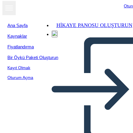
Otu
HIKAYE PANOSU OLUŞTURUN
Ana Sayfa
Kaynaklar
Slayt gösterisi
Fiyatlandırma
olarak
görüntüle
Bir Öykü Paketi Oluşturun
Kayıt Olmak
Oturum Açma