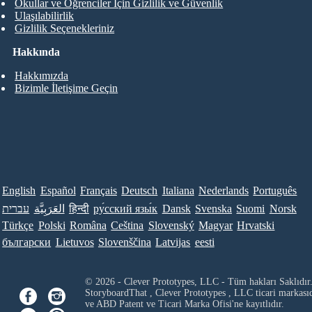
Okullar ve Öğrenciler İçin Gizlilik ve Güvenlik
Ulaşılabilirlik
Gizlilik Seçenekleriniz
Hakkında
Hakkımızda
Bizimle İletişime Geçin
English
Español
Français
Deutsch
Italiana
Nederlands
Português
עברית
العَرَبِيَّة
हिन्दी
ру́сский язы́к
Dansk
Svenska
Suomi
Norsk
Türkçe
Polski
Româna
Ceština
Slovenský
Magyar
Hrvatski
български
Lietuvos
Slovenščina
Latvijas
eesti
© 2026 - Clever Prototypes, LLC - Tüm hakları Saklıdır
StoryboardThat ,
Clever Prototypes , LLC
ticari markası
ve ABD Patent ve Ticari Marka Ofisi'ne kayıtlıdır.