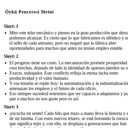
Öykü Penceresi Metni
Slayt: 1
Miro este telar mecánico y pienso en la gran producción que ahor
podemos alcanzar. Es cierto que lo que fabricamos es idéntico y n
el sello de cada artesano, pero no negaré que la fábrica abre
oportunidades para muchos que antes no tenían empleo estable.
Slayt: 2
El progreso tiene un costo. La mecanización promete prosperidad
crea brechas, dejando de lado la identidad de quienes pierden su o
Exacto, trabajador. Este conflicto refleja la eterna lucha entre
productividad y el valor humano.
Y esa tensión se repite hoy: la automatización y la industrializació
amenazan los empleos y el futuro de cada oficio.
Eso siempre sucederá tenenmos que ser capaces a adaptarnos y p
que a muchos no nos guste pero es así.
Slayt: 3
¡escucha mi sentir! Cada hilo que trazo a mano lleva la historia y e
de mi familia. Con estos nuevos telares, se está borrando la esenci
que significa tejer y, con ello, se desplaza a generaciones que han