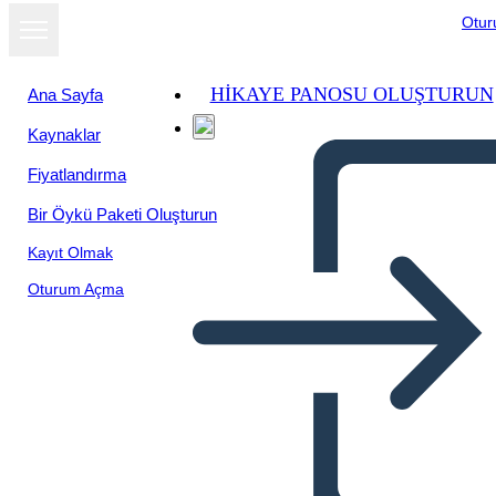
Otu
HIKAYE PANOSU OLUŞTURUN
Ana Sayfa
Kaynaklar
Slayt gösterisi
Fiyatlandırma
olarak
görüntüle
Bir Öykü Paketi Oluşturun
Kayıt Olmak
Oturum Açma
Industrialización