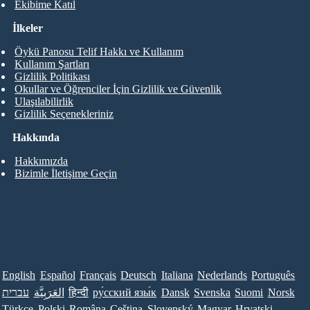
Ekibime Katıl
İlkeler
Öykü Panosu Telif Hakkı ve Kullanım
Kullanım Şartları
Gizlilik Politikası
Okullar ve Öğrenciler İçin Gizlilik ve Güvenlik
Ulaşılabilirlik
Gizlilik Seçenekleriniz
Hakkında
Hakkımızda
Bizimle İletişime Geçin
English
Español
Français
Deutsch
Italiana
Nederlands
Português
עברית
العَرَبِيَّة
हिन्दी
ру́сский язы́к
Dansk
Svenska
Suomi
Norsk
Türkçe
Polski
Româna
Ceština
Slovenský
Magyar
Hrvatski