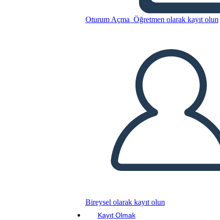
Oturum Açma
Öğretmen olarak kayıt olun
Bu Öykü Panosunu kopyala
BİR HİKAYE PANOSU OLUŞTUR
SLAYT GÖSTERİSİNİ OYNAT
BENİ OKU
Bireysel olarak kayıt olun
Kayıt Olmak