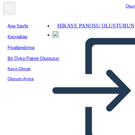
Otu
HIKAYE PANOSU OLUŞTURUN
Ana Sayfa
Kaynaklar
Slayt gösterisi
Fiyatlandırma
olarak
görüntüle
Bir Öykü Paketi Oluşturun
Kayıt Olmak
Oturum Açma
Untitled Storyboard