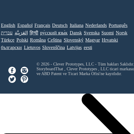
English
Español
Français
Deutsch
Italiana
Nederlands
Português
עברית
العَرَبِيَّة
हिन्दी
ру́сский язы́к
Dansk
Svenska
Suomi
Norsk
Türkçe
Polski
Româna
Ceština
Slovenský
Magyar
Hrvatski
български
Lietuvos
Slovenščina
Latvijas
eesti
© 2026 - Clever Prototypes, LLC - Tüm hakları Saklıdır
StoryboardThat ,
Clever Prototypes , LLC
ticari markası
ve ABD Patent ve Ticari Marka Ofisi'ne kayıtlıdır.