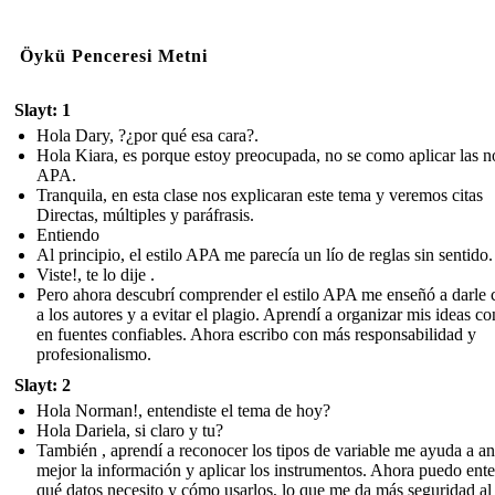
Öykü Penceresi Metni
Slayt: 1
Hola Dary, ?¿por qué esa cara?.
Hola Kiara, es porque estoy preocupada, no se como aplicar las 
APA.
Tranquila, en esta clase nos explicaran este tema y veremos citas
Directas, múltiples y paráfrasis.
Entiendo
Al principio, el estilo APA me parecía un lío de reglas sin sentido.
Viste!, te lo dije .
Pero ahora descubrí comprender el estilo APA me enseñó a darle 
a los autores y a evitar el plagio. Aprendí a organizar mis ideas c
en fuentes confiables. Ahora escribo con más responsabilidad y
profesionalismo.
Slayt: 2
Hola Norman!, entendiste el tema de hoy?
Hola Dariela, si claro y tu?
También , aprendí a reconocer los tipos de variable me ayuda a an
mejor la información y aplicar los instrumentos. Ahora puedo ent
qué datos necesito y cómo usarlos, lo que me da más seguridad al