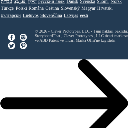
עברית
العَرَبِيَّة
हिन्दी
ру́сский язы́к
Dansk
Svenska
Suomi
Norsk
Türkçe
Polski
Româna
Ceština
Slovenský
Magyar
Hrvatski
български
Lietuvos
Slovenščina
Latvijas
eesti
© 2026 - Clever Prototypes, LLC - Tüm hakları Saklıdır
StoryboardThat ,
Clever Prototypes , LLC
ticari markası
ve ABD Patent ve Ticari Marka Ofisi'ne kayıtlıdır.