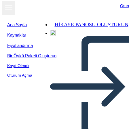
Otu
HIKAYE PANOSU OLUŞTURUN
Ana Sayfa
Kaynaklar
Slayt gösterisi
Fiyatlandırma
olarak
görüntüle
Bir Öykü Paketi Oluşturun
Kayıt Olmak
Oturum Açma
The Industrialism Revolution
and Imperialsim