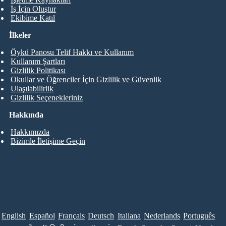
İş İçin Oluştur
Ekibime Katıl
İlkeler
Öykü Panosu Telif Hakkı ve Kullanım
Kullanım Şartları
Gizlilik Politikası
Okullar ve Öğrenciler İçin Gizlilik ve Güvenlik
Ulaşılabilirlik
Gizlilik Seçenekleriniz
Hakkında
Hakkımızda
Bizimle İletişime Geçin
English
Español
Français
Deutsch
Italiana
Nederlands
Português