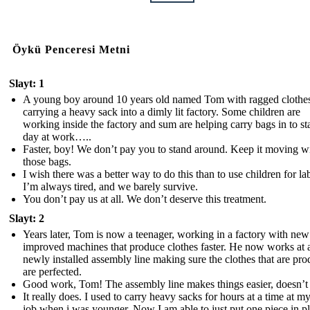
Öykü Penceresi Metni
Slayt: 1
A young boy around 10 years old named Tom with ragged clothes
carrying a heavy sack into a dimly lit factory. Some children are
working inside the factory and sum are helping carry bags in to sta
day at work…..
Faster, boy! We don’t pay you to stand around. Keep it moving w
those bags.
I wish there was a better way to do this than to use children for la
I’m always tired, and we barely survive.
You don’t pay us at all. We don’t deserve this treatment.
Slayt: 2
Years later, Tom is now a teenager, working in a factory with ne
improved machines that produce clothes faster. He now works at 
newly installed assembly line making sure the clothes that are pr
are perfected.
Good work, Tom! The assembly line makes things easier, doesn’t 
It really does. I used to carry heavy sacks for hours at a time at m
job when i was younger. Now I am able to just put one piece in p