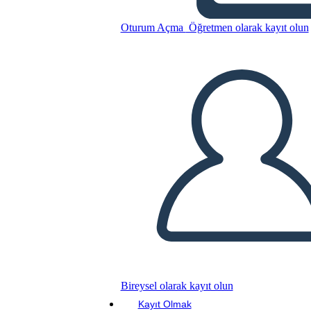
Oturum Açma
Öğretmen olarak kayıt olun
Bu Öykü Panosunu kopyala
BİR HİKAYE PANOSU OLUŞTUR
SLAYT GÖSTERİSİNİ OYNAT
BENİ OKU
Bireysel olarak kayıt olun
Kayıt Olmak