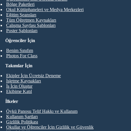
Bölge Paketleri
Okul Kütüphaneleri ve Medya Merkezleri
Eğitim Seansları
Tüm Öğretmen Kaynakları
Çalışma Sayfası Şablonları
Poster Şablonları
Öğrenciler İçin
Benim Sınıfım
Photos For Class
Takımlar İçin
Ekipler İçin Ücretsiz Deneme
İşletme Kaynakları
İş İçin Oluştur
Ekibime Katıl
İlkeler
Öykü Panosu Telif Hakkı ve Kullanım
Kullanım Şartları
Gizlilik Politikası
Okullar ve Öğrenciler İçin Gizlilik ve Güvenlik