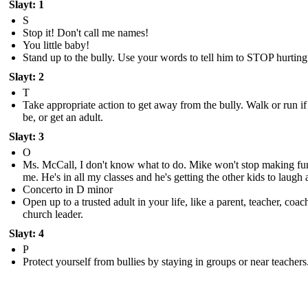
Slayt: 1
S
Stop it! Don't call me names!
You little baby!
Stand up to the bully. Use your words to tell him to STOP hurting
Slayt: 2
T
Take appropriate action to get away from the bully. Walk or run i
be, or get an adult.
Slayt: 3
O
Ms. McCall, I don't know what to do. Mike won't stop making fu
me. He's in all my classes and he's getting the other kids to laugh 
Concerto in D minor
Open up to a trusted adult in your life, like a parent, teacher, coac
church leader.
Slayt: 4
P
Protect yourself from bullies by staying in groups or near teachers