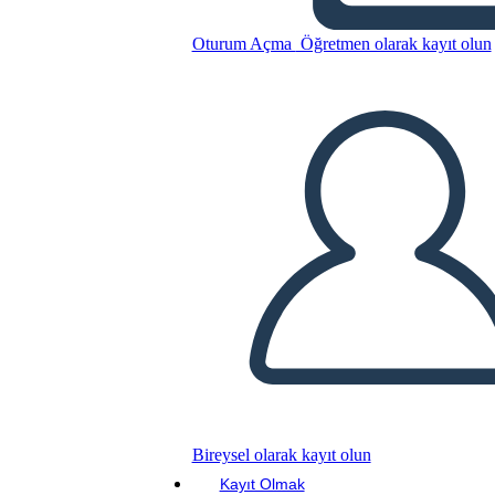
Oturum Açma
Öğretmen olarak kayıt olun
S.T.O.P. Bullying
Bu Öykü Panosunu kopyala
BİR HİKAYE PANOSU OLUŞTUR
SLAYT GÖSTERİSİNİ OYNAT
BENİ OKU
Bireysel olarak kayıt olun
Kayıt Olmak