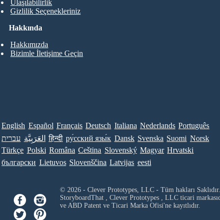
Ulaşılabilirlik
Gizlilik Seçenekleriniz
Hakkında
Hakkımızda
Bizimle İletişime Geçin
English
Español
Français
Deutsch
Italiana
Nederlands
Português
עברית
العَرَبِيَّة
हिन्दी
ру́сский язы́к
Dansk
Svenska
Suomi
Norsk
Türkçe
Polski
Româna
Ceština
Slovenský
Magyar
Hrvatski
български
Lietuvos
Slovenščina
Latvijas
eesti
© 2026 - Clever Prototypes, LLC - Tüm hakları Saklıdır
StoryboardThat ,
Clever Prototypes , LLC
ticari markası
ve ABD Patent ve Ticari Marka Ofisi'ne kayıtlıdır.