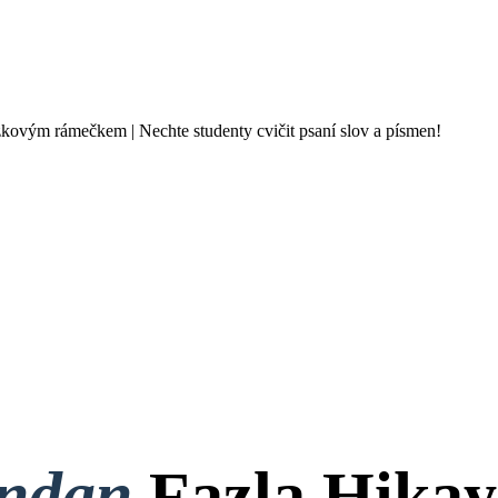
ázkovým rámečkem | Nechte studenty cvičit psaní slov a písmen!
ondan
Fazla Hikay