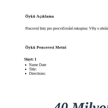
Öykü Açıklama
Pracovní listy pro procvičování rukopisu: Věty s obr
Öykü Penceresi Metni
Slayt: 1
Name Date
Title:
Directions:
40 Mily