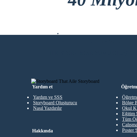
İndirme Yok, Kre
İLK STORYBOARD'UMU OLUŞTU
Yardım et
Öğretme
Yardım ve SSS
Öğretme
Storyboard Oluşturucu
Bölge P
Nasıl Yazdırılır
Okul K
Eğitim 
Tüm Öğ
Çalışma
Poster 
Hakkında