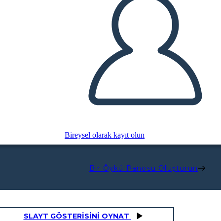
Bireysel olarak kayıt olun
Bir Öykü Panosu Oluşturun
SLAYT GÖSTERİSİNİ OYNAT