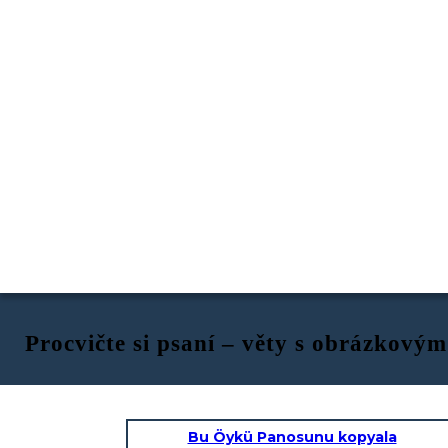
Procvičte si psaní – věty s obrázkov
Bu Öykü Panosunu kopyala