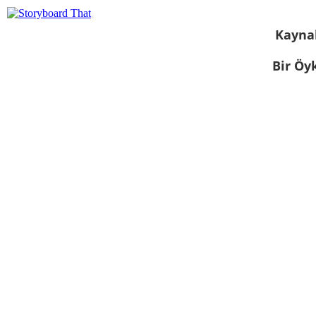
Kayna
Bir Öy
Slayt gösterisi
olarak
görüntüle