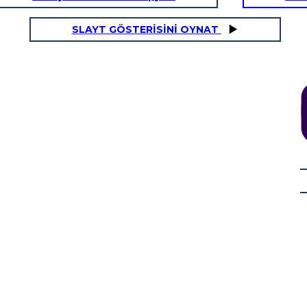
SLAYT GÖSTERİSİNİ OYNAT
s
Titel Kommissionens
s