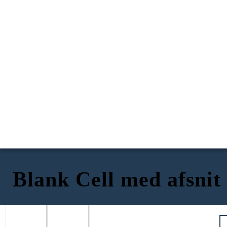
Blank Cell med afsnit
Titel Kommissionens
Titel Kommissionens
Titel Kommissionens