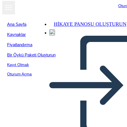
Otu
HIKAYE PANOSU OLUŞTURUN
Ana Sayfa
Kaynaklar
Slayt gösterisi
Fiyatlandırma
olarak
görüntüle
Bir Öykü Paketi Oluşturun
Kayıt Olmak
Oturum Açma
book 24