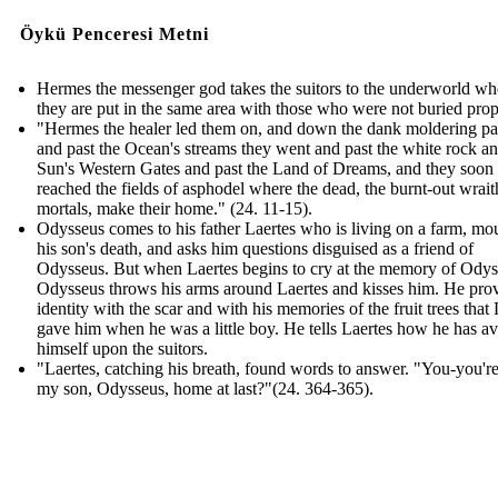
Öykü Penceresi Metni
Hermes the messenger god takes the suitors to the underworld wh
they are put in the same area with those who were not buried prop
"Hermes the healer led them on, and down the dank moldering pa
and past the Ocean's streams they went and past the white rock an
Sun's Western Gates and past the Land of Dreams, and they soon
reached the fields of asphodel where the dead, the burnt-out wrait
mortals, make their home." (24. 11-15).
Odysseus comes to his father Laertes who is living on a farm, mo
his son's death, and asks him questions disguised as a friend of
Odysseus. But when Laertes begins to cry at the memory of Odys
Odysseus throws his arms around Laertes and kisses him. He prov
identity with the scar and with his memories of the fruit trees that 
gave him when he was a little boy. He tells Laertes how he has a
himself upon the suitors.
"Laertes, catching his breath, found words to answer. "You-you're
my son, Odysseus, home at last?"(24. 364-365).