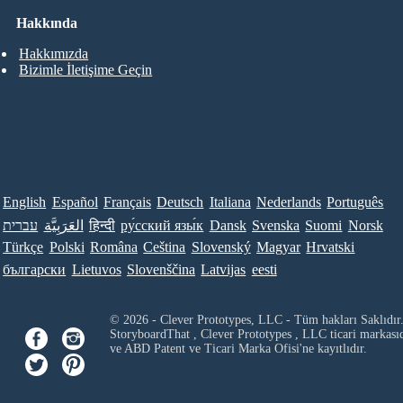
Hakkında
Hakkımızda
Bizimle İletişime Geçin
English
Español
Français
Deutsch
Italiana
Nederlands
Português
עברית
العَرَبِيَّة
हिन्दी
ру́сский язы́к
Dansk
Svenska
Suomi
Norsk
Türkçe
Polski
Româna
Ceština
Slovenský
Magyar
Hrvatski
български
Lietuvos
Slovenščina
Latvijas
eesti
© 2026 - Clever Prototypes, LLC - Tüm hakları Saklıdır
StoryboardThat ,
Clever Prototypes , LLC
ticari markası
ve ABD Patent ve Ticari Marka Ofisi'ne kayıtlıdır.