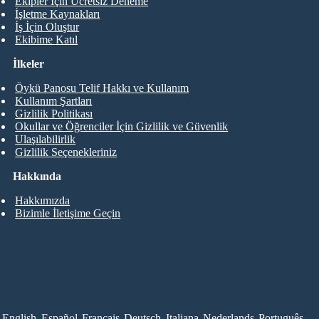
Ekipler İçin Ücretsiz Deneme
İşletme Kaynakları
İş İçin Oluştur
Ekibime Katıl
İlkeler
Öykü Panosu Telif Hakkı ve Kullanım
Kullanım Şartları
Gizlilik Politikası
Okullar ve Öğrenciler İçin Gizlilik ve Güvenlik
Ulaşılabilirlik
Gizlilik Seçenekleriniz
Hakkında
Hakkımızda
Bizimle İletişime Geçin
English
Español
Français
Deutsch
Italiana
Nederlands
Português