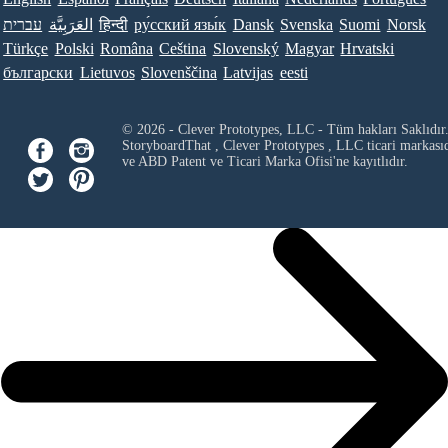
עברית
العَرَبِيَّة
हिन्दी
ру́сский язы́к
Dansk
Svenska
Suomi
Norsk
Türkçe
Polski
Româna
Ceština
Slovenský
Magyar
Hrvatski
български
Lietuvos
Slovenščina
Latvijas
eesti
© 2026 - Clever Prototypes, LLC - Tüm hakları Saklıdır
StoryboardThat ,
Clever Prototypes , LLC
ticari markası
ve ABD Patent ve Ticari Marka Ofisi'ne kayıtlıdır.