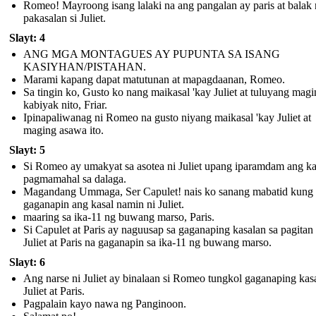
Romeo! Mayroong isang lalaki na ang pangalan ay paris at balak
pakasalan si Juliet.
Slayt: 4
ANG MGA MONTAGUES AY PUPUNTA SA ISANG
KASIYHAN/PISTAHAN.
Marami kapang dapat matutunan at mapagdaanan, Romeo.
Sa tingin ko, Gusto ko nang maikasal 'kay Juliet at tuluyang mag
kabiyak nito, Friar.
Ipinapaliwanag ni Romeo na gusto niyang maikasal 'kay Juliet at
maging asawa ito.
Slayt: 5
Si Romeo ay umakyat sa asotea ni Juliet upang iparamdam ang k
pagmamahal sa dalaga.
Magandang Ummaga, Ser Capulet! nais ko sanang mabatid kung 
gaganapin ang kasal namin ni Juliet.
maaring sa ika-11 ng buwang marso, Paris.
Si Capulet at Paris ay naguusap sa gaganaping kasalan sa pagitan 
Juliet at Paris na gaganapin sa ika-11 ng buwang marso.
Slayt: 6
Ang narse ni Juliet ay binalaan si Romeo tungkol gaganaping kasa
Juliet at Paris.
Pagpalain kayo nawa ng Panginoon.