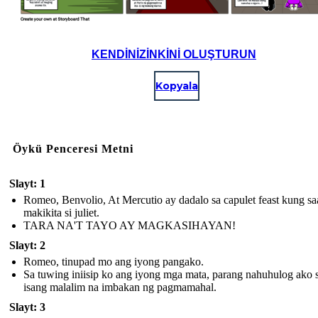
KENDINIZINKINI OLUŞTURUN
Kopyala
Öykü Penceresi Metni
Slayt: 1
Romeo, Benvolio, At Mercutio ay dadalo sa capulet feast kung sa
makikita si juliet.
TARA NA'T TAYO AY MAGKASIHAYAN!
Slayt: 2
Romeo, tinupad mo ang iyong pangako.
Sa tuwing iniisip ko ang iyong mga mata, parang nahuhulog ako 
isang malalim na imbakan ng pagmamahal.
Slayt: 3