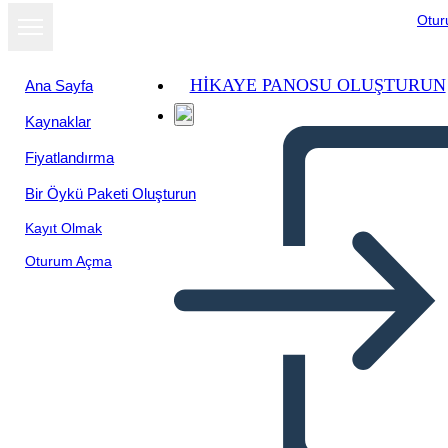
Otu
HIKAYE PANOSU OLUŞTURUN
Ana Sayfa
Kaynaklar
Slayt gösterisi
Fiyatlandırma
olarak
görüntüle
Bir Öykü Paketi Oluşturun
Kayıt Olmak
Oturum Açma
Untitled Storyboard