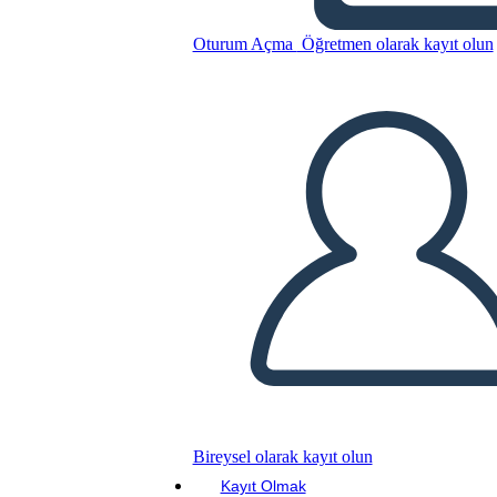
Softwarequalität
Oturum Açma
Öğretmen olarak kayıt olun
Bu Öykü Panosunu kopyala
BİR HİKAYE PANOSU OLUŞTUR
SLAYT GÖSTERİSİNİ OYNAT
BENİ OKU
Bireysel olarak kayıt olun
Kayıt Olmak