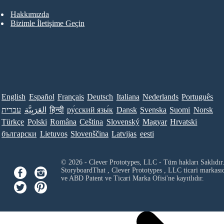
Hakkımızda
Bizimle İletişime Geçin
English
Español
Français
Deutsch
Italiana
Nederlands
Português
עברית
العَرَبِيَّة
हिन्दी
ру́сский язы́к
Dansk
Svenska
Suomi
Norsk
Türkçe
Polski
Româna
Ceština
Slovenský
Magyar
Hrvatski
български
Lietuvos
Slovenščina
Latvijas
eesti
© 2026 - Clever Prototypes, LLC - Tüm hakları Saklıdır
StoryboardThat ,
Clever Prototypes , LLC
ticari markası
ve ABD Patent ve Ticari Marka Ofisi'ne kayıtlıdır.