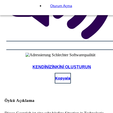
Oturum Açma
KENDINIZINKINI OLUŞTURUN
Kopyala
Öykü Açıklama