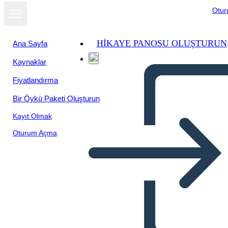
Otu
HIKAYE PANOSU OLUŞTURUN
Ana Sayfa
Kaynaklar
Fiyatlandırma
Bir Öykü Paketi Oluşturun
Kayıt Olmak
Oturum Açma
Adressierung Schlechter