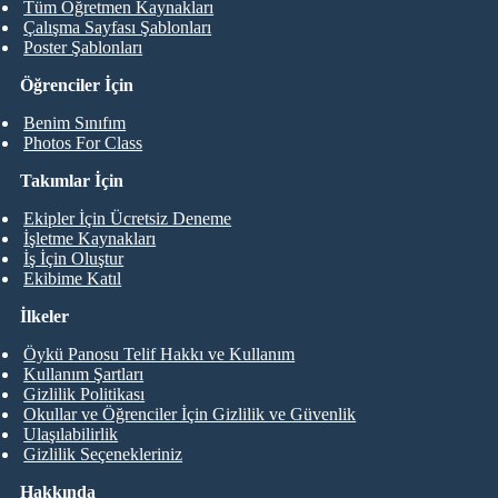
Tüm Öğretmen Kaynakları
Çalışma Sayfası Şablonları
Poster Şablonları
Öğrenciler İçin
Benim Sınıfım
Photos For Class
Takımlar İçin
Ekipler İçin Ücretsiz Deneme
İşletme Kaynakları
İş İçin Oluştur
Ekibime Katıl
İlkeler
Öykü Panosu Telif Hakkı ve Kullanım
Kullanım Şartları
Gizlilik Politikası
Okullar ve Öğrenciler İçin Gizlilik ve Güvenlik
Ulaşılabilirlik
Gizlilik Seçenekleriniz
Hakkında