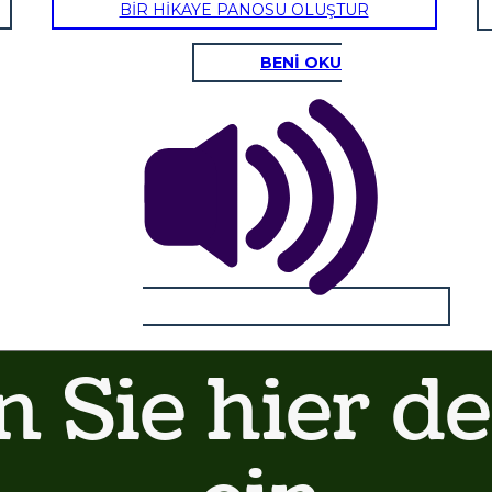
BİR HİKAYE PANOSU OLUŞTUR
BENİ OKU