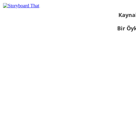
Kayna
Bir Öy
Slayt gösterisi
olarak
görüntüle