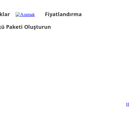
klar
Fiyatlandırma
kü Paketi Oluşturun
H