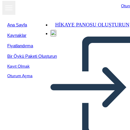
Otu
HIKAYE PANOSU OLUŞTURUN
Ana Sayfa
Kaynaklar
Fiyatlandırma
Bir Öykü Paketi Oluşturun
Kayıt Olmak
Oturum Açma