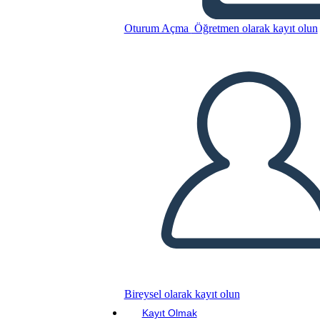
Cronología de Little Rock
Nine
Oturum Açma
Öğretmen olarak kayıt olun
Bu Öykü Panosunu kopyala
BİR HİKAYE PANOSU OLUŞTUR
SLAYT GÖSTERİSİNİ OYNAT
BENİ OKU
Bireysel olarak kayıt olun
Kayıt Olmak