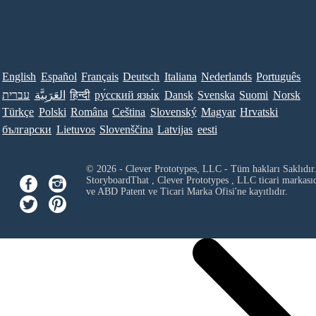
English
Español
Français
Deutsch
Italiana
Nederlands
Português
עברית
العَرَبِيَّة
हिन्दी
ру́сский язы́к
Dansk
Svenska
Suomi
Norsk
Türkçe
Polski
Româna
Ceština
Slovenský
Magyar
Hrvatski
български
Lietuvos
Slovenščina
Latvijas
eesti
© 2026 - Clever Prototypes, LLC - Tüm hakları Saklıdır
StoryboardThat ,
Clever Prototypes , LLC
ticari markası
ve ABD Patent ve Ticari Marka Ofisi'ne kayıtlıdır.