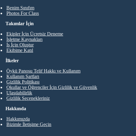
Benim Sınıfım
Photos For Class
Takımlar İçin
Ekipler İçin Ücretsiz Deneme
İşletme Kaynakları
İş İçin Oluştur
Ekibime Katıl
İlkeler
Öykü Panosu Telif Hakkı ve Kullanım
Kullanım Şartları
Gizlilik Politikası
Okullar ve Öğrenciler İçin Gizlilik ve Güvenlik
Ulaşılabilirlik
Gizlilik Seçenekleriniz
Hakkında
Hakkımızda
Bizimle İletişime Geçin