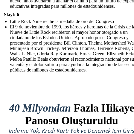
nueve niños ayudaron a allanar el camino para un futuro de exper
educativas integradas para millones de estadounidenses.
Slayt: 6
Little Rock Nine recibe la medalla de oro del Congreso
El 9 de noviembre de 1999, los héroes y heroínas de la Crisis de l
Nueve de Little Rock recibieron el mayor honor otorgado a un
ciudadano de los Estados Unidos. Aprobado por el Congreso y
presentado por el presidente Bill Clinton, Thelma Mothershed Wai
Minnijean Brown Trickey, Jefferson Thomas, Terrence Roberts, C
Walls LaNier, Gloria Ray Karlmark, Ernest Green, Elizabeth Eck
Melba Pattillo Beals obtuvieron el reconocimiento nacional por su
valentía y el dolor sufrido para ayudar a la integración de las escu
públicas de millones de estadounidenses.
40 Milyondan
Fazla Hikay
Panosu Oluşturuldu
İndirme Yok, Kredi Kartı Yok ve Denemek İçin Giri