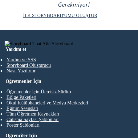
Gerekmiyor!
İLK STORYBOARD'UMU OLUŞTUR
Yardım et
Yardım ve SSS
Storyboard Oluşturucu
Nasıl Yazdırılır
Öğretmenler İçin
Öğretmenler İçin Ücretsiz Sürüm
Bölge Paketleri
Okul Kütüphaneleri ve Medya Merkezleri
Eğitim Seansları
Tüm Öğretmen Kaynakları
Çalışma Sayfası Şablonları
Poster Şablonları
Öğrenciler İçin