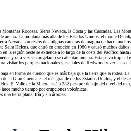
s Montañas Rocosas, Sierra Nevada, la Costa y las Cascadas. Las Mon
s de ancho. La montaña más alta de los Estados Unidos, el monte Denali,
a Sierra Nevada son restos de antiguas cámaras de magma de hace muchos
te Saint Helens, que entró en erupción en 1980 y causó muchos daños 
 en la región oeste se extiende a lo largo de la costa del Pacífico hast
das y rara vez se congelan o se calientan mucho. Esta selva tropical es
ara visitar los parques nacionales y estatales de Redwood y ver las sec
aja en forma de cuenco que es más baja que la tierra que la rodea. La 
rto de la Gran Cuenca es el más grande de los Estados Unidos, y el desi
idos. El Valle de la Muerte está a 282 pies por debajo del nivel del mar,
mó hace mucho tiempo por erupciones volcánicas.
 una tierra plana, fría y sin árboles.