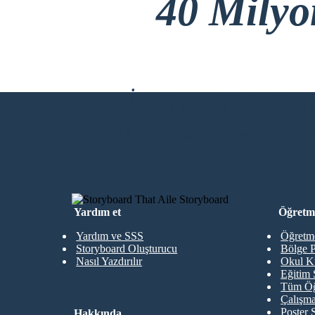
40 Mily
İndirme Yok, Kre
İLK STORYBOARD'UMU OLUŞTU
Yardım et
Öğretme
Yardım ve SSS
Öğretme
Storyboard Oluşturucu
Bölge P
Nasıl Yazdırılır
Okul K
Eğitim 
Tüm Öğ
Çalışma
Poster 
Hakkında