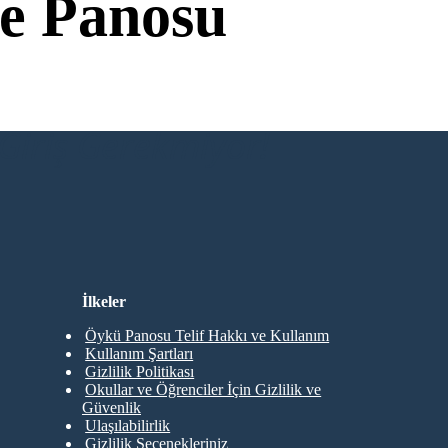
e Panosu
Giriş Gerekmiyor!
İlkeler
Öykü Panosu Telif Hakkı ve Kullanım
Kullanım Şartları
Gizlilik Politikası
Okullar ve Öğrenciler İçin Gizlilik ve
Güvenlik
Ulaşılabilirlik
Gizlilik Seçenekleriniz