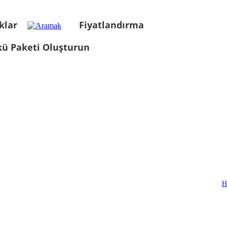
klar
Fiyatlandırma
kü Paketi Oluşturun
H