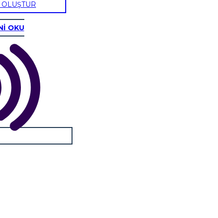
U OLUŞTUR
Nİ OKU