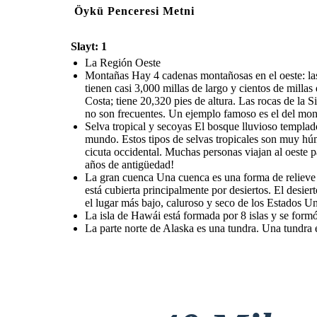
Öykü Penceresi Metni
Slayt: 1
La Región Oeste
Montañas Hay 4 cadenas montañosas en el oeste: la
tienen casi 3,000 millas de largo y cientos de milla
Costa; tiene 20,320 pies de altura. Las rocas de l
no son frecuentes. Un ejemplo famoso es el del mon
Selva tropical y secoyas El bosque lluvioso templado
mundo. Estos tipos de selvas tropicales son muy húme
cicuta occidental. Muchas personas viajan al oeste p
años de antigüedad!
La gran cuenca Una cuenca es una forma de relieve b
está cubierta principalmente por desiertos. El desie
el lugar más bajo, caluroso y seco de los Estados Un
La isla de Hawái está formada por 8 islas y se for
La parte norte de Alaska es una tundra. Una tundra es