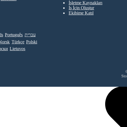
İşletme Kaynakları
İş İçin Oluştur
Ekibime Katıl
ds
Português
עברית
Norsk
Türkçe
Polski
рски
Lietuvos
©
Sto