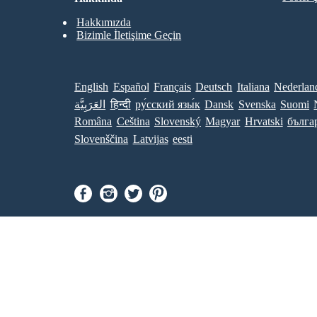
Hakkımızda
Bizimle İletişime Geçin
English
Español
Français
Deutsch
Italiana
Nederlan
العَرَبِيَّة
हिन्दी
ру́сский язы́к
Dansk
Svenska
Suomi
Româna
Ceština
Slovenský
Magyar
Hrvatski
бълга
Slovenščina
Latvijas
eesti