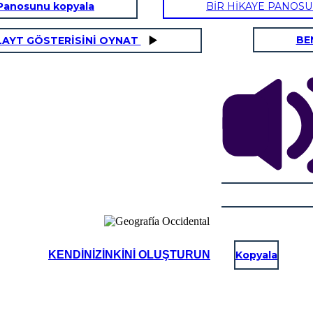
Panosunu kopyala
BİR HİKAYE PANOS
BE
LAYT GÖSTERİSİNİ OYNAT
KENDINIZINKINI OLUŞTURUN
Kopyala