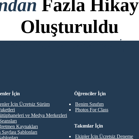
ondan
Fazla Hikay
Oluşturuldu
di Kartı Yok ve Denemek İçin 
R
nler İçin
Öğrenciler İçin
nler İçin Ücretsiz Sürüm
Benim Sınıfım
aketleri
Photos For Class
ütüphaneleri ve Medya Merkezleri
Seansları
Takımlar İçin
retmen Kaynakları
 Sayfası Şablonları
Ekipler İçin Ücretsiz Deneme
Şablonları