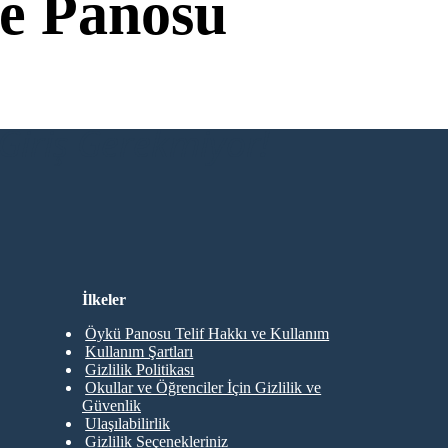
e Panosu
Giriş Gerekmiyor!
İlkeler
Öykü Panosu Telif Hakkı ve Kullanım
Kullanım Şartları
Gizlilik Politikası
Okullar ve Öğrenciler İçin Gizlilik ve
Güvenlik
Ulaşılabilirlik
Gizlilik Seçenekleriniz