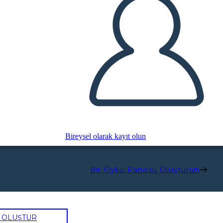
Bireysel olarak kayıt olun
Bir Öykü Panosu Oluşturun
U OLUŞTUR