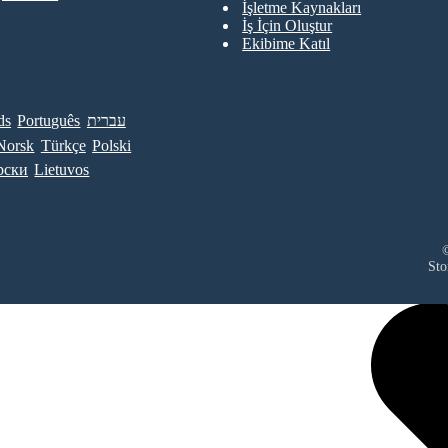
İşletme Kaynakları
İş İçin Oluştur
Ekibime Katıl
ds
Português
עברית
Norsk
Türkçe
Polski
рски
Lietuvos
©
Sto