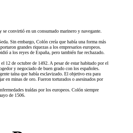
e y se convirtió en un consumado marinero y navegante.
la Seda. Sin embargo, Colón creía que había una forma más
 aportaron grandes riquezas a los empresarios europeos.
pidió a los reyes de España, pero también fue rechazado.
el 12 de octubre de 1492. A pesar de estar habitado por el
acogedor y negociado de buen grado con los españoles.
ente taína que había esclavizado. El objetivo era para
ajar en minas de oro. Fueron torturados o asesinados por
enfermedades traídas por los europeos. Colón siempre
 mayo de 1506.