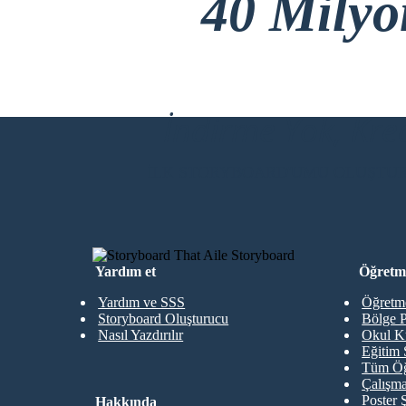
40 Mily
İndirme Yok, Kre
İLK STORYBOARD'UMU OLUŞTU
Yardım et
Öğretme
Yardım ve SSS
Öğretme
Storyboard Oluşturucu
Bölge P
Nasıl Yazdırılır
Okul K
Eğitim 
Tüm Öğ
Çalışma
Poster 
Hakkında