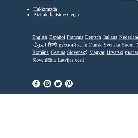
Hakkımızda
Bizimle İletişime Geçin
English
Español
Français
Deutsch
Italiana
Nederlan
العَرَبِيَّة
हिन्दी
ру́сский язы́к
Dansk
Svenska
Suomi
Româna
Ceština
Slovenský
Magyar
Hrvatski
бълга
Slovenščina
Latvijas
eesti