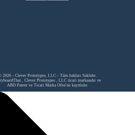
 2026 - Clever Prototypes, LLC - Tüm hakları Saklıdır.
ryboardThat ,
Clever Prototypes , LLC
ticari markasıdır ve
ABD Patent ve Ticari Marka Ofisi'ne kayıtlıdır.