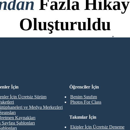
ondan
Fazla Hikay
Oluşturuldu
di Kartı Yok ve Denemek İçin 
R
nler İçin
Öğrenciler İçin
nler İçin Ücretsiz Sürüm
Benim Sınıfım
aketleri
Photos For Class
ütüphaneleri ve Medya Merkezleri
Seansları
Takımlar İçin
retmen Kaynakları
 Sayfası Şablonları
Ekipler İçin Ücretsiz Deneme
Şablonları