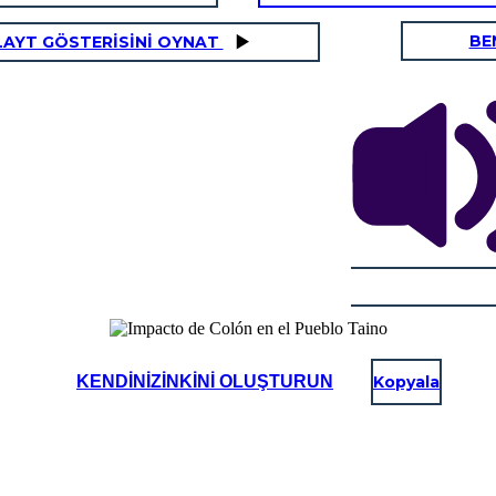
BE
LAYT GÖSTERİSİNİ OYNAT
KENDINIZINKINI OLUŞTURUN
Kopyala