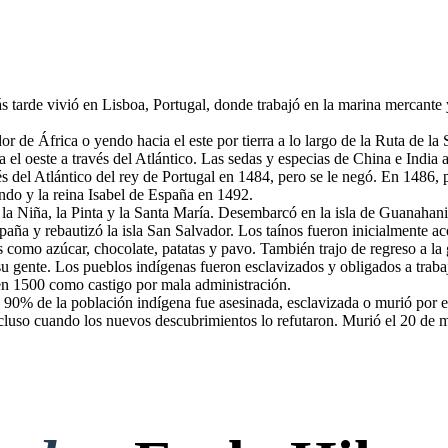
s tarde vivió en Lisboa, Portugal, donde trabajó en la marina mercant
r de África o yendo hacia el este por tierra a lo largo de la Ruta de 
 el oeste a través del Atlántico. Las sedas y especias de China e India
s del Atlántico del rey de Portugal en 1484, pero se le negó. En 1486, 
ando y la reina Isabel de España en 1492.
la Niña, la Pinta y la Santa María. Desembarcó en la isla de Guanahani 
spaña y rebautizó la isla San Salvador. Los taínos fueron inicialmente 
como azúcar, chocolate, patatas y pavo. También trajo de regreso a la g
 a su gente. Los pueblos indígenas fueron esclavizados y obligados a trab
 en 1500 como castigo por mala administración.
l 90% de la población indígena fue asesinada, esclavizada o murió por 
incluso cuando los nuevos descubrimientos lo refutaron. Murió el 20 de