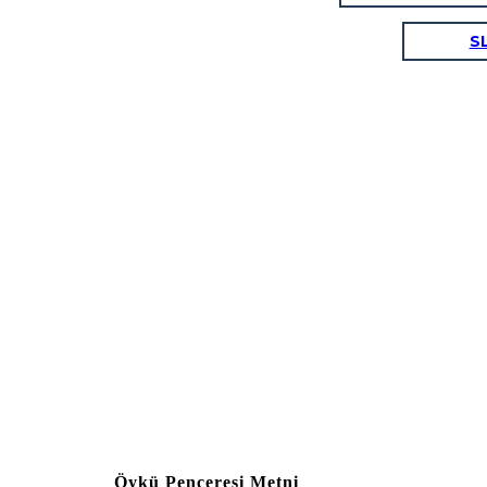
S
Öykü Penceresi Metni