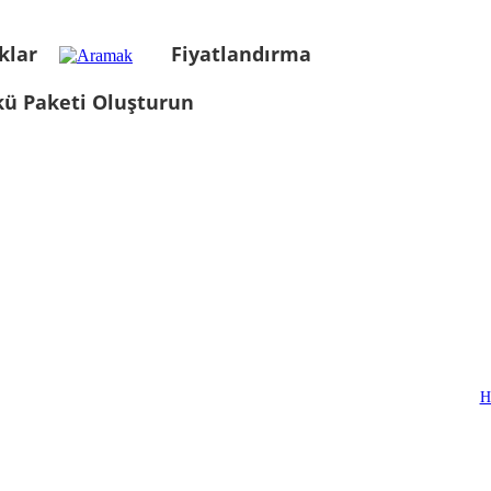
klar
Fiyatlandırma
kü Paketi Oluşturun
H