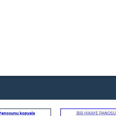
Panosunu kopyala
BİR HİKAYE PANOS