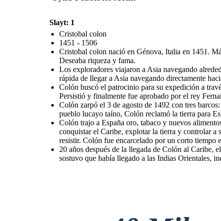
Slayt: 1
Cristobal colon
1451 - 1506
Cristobal colon nació en Génova, Italia en 1451. Má
Deseaba riqueza y fama.
Los exploradores viajaron a Asia navegando alrededo
rápida de llegar a Asia navegando directamente hacia
Colón buscó el patrocinio para su expedición a travé
Persistió y finalmente fue aprobado por el rey Fern
Colón zarpó el 3 de agosto de 1492 con tres barcos: 
pueblo lucayo taíno, Colón reclamó la tierra para E
Colón trajo a España oro, tabaco y nuevos alimentos 
conquistar el Caribe, explotar la tierra y controlar
resistir. Colón fue encarcelado por un corto tiempo
20 años después de la llegada de Colón al Caribe, e
sostuvo que había llegado a las Indias Orientales, 