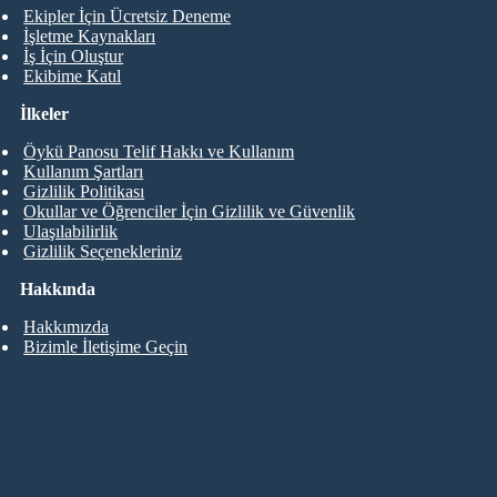
Ekipler İçin Ücretsiz Deneme
İşletme Kaynakları
İş İçin Oluştur
Ekibime Katıl
İlkeler
Öykü Panosu Telif Hakkı ve Kullanım
Kullanım Şartları
Gizlilik Politikası
Okullar ve Öğrenciler İçin Gizlilik ve Güvenlik
Ulaşılabilirlik
Gizlilik Seçenekleriniz
Hakkında
Hakkımızda
Bizimle İletişime Geçin