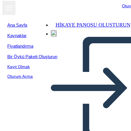
Otu
HIKAYE PANOSU OLUŞTURUN
Ana Sayfa
Kaynaklar
Fiyatlandırma
Bir Öykü Paketi Oluşturun
Kayıt Olmak
Oturum Açma
Información del Mapa de
Viaje 3