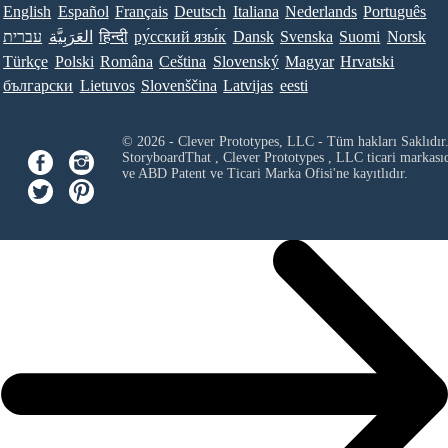
English
Español
Français
Deutsch
Italiana
Nederlands
Português
עברית
العَرَبِيَّة
हिन्दी
ру́сский язы́к
Dansk
Svenska
Suomi
Norsk
Türkçe
Polski
Româna
Ceština
Slovenský
Magyar
Hrvatski
български
Lietuvos
Slovenščina
Latvijas
eesti
© 2026 - Clever Prototypes, LLC - Tüm hakları Saklıdır
StoryboardThat ,
Clever Prototypes , LLC
ticari markası
ve ABD Patent ve Ticari Marka Ofisi'ne kayıtlıdır.