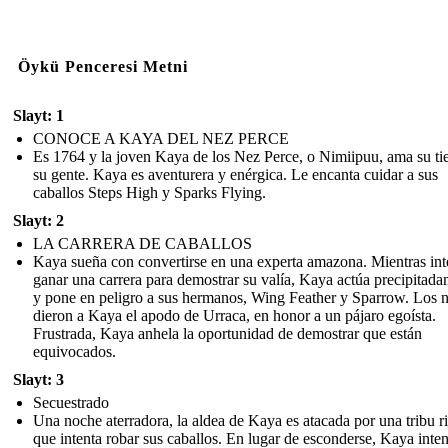
Öykü Penceresi Metni
Slayt: 1
CONOCE A KAYA DEL NEZ PERCE
Es 1764 y la joven Kaya de los Nez Perce, o Nimiipuu, ama su tie
su gente. Kaya es aventurera y enérgica. Le encanta cuidar a sus
caballos Steps High y Sparks Flying.
Slayt: 2
LA CARRERA DE CABALLOS
Kaya sueña con convertirse en una experta amazona. Mientras int
ganar una carrera para demostrar su valía, Kaya actúa precipitad
y pone en peligro a sus hermanos, Wing Feather y Sparrow. Los n
dieron a Kaya el apodo de Urraca, en honor a un pájaro egoísta.
Frustrada, Kaya anhela la oportunidad de demostrar que están
equivocados.
Slayt: 3
Secuestrado
Una noche aterradora, la aldea de Kaya es atacada por una tribu r
que intenta robar sus caballos. En lugar de esconderse, Kaya inten