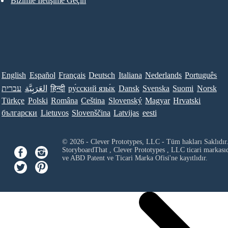
Bizimle İletişime Geçin
English
Español
Français
Deutsch
Italiana
Nederlands
Português
עברית
العَرَبِيَّة
हिन्दी
ру́сский язы́к
Dansk
Svenska
Suomi
Norsk
Türkçe
Polski
Româna
Ceština
Slovenský
Magyar
Hrvatski
български
Lietuvos
Slovenščina
Latvijas
eesti
© 2026 - Clever Prototypes, LLC - Tüm hakları Saklıdır
StoryboardThat ,
Clever Prototypes , LLC
ticari markası
ve ABD Patent ve Ticari Marka Ofisi'ne kayıtlıdır.