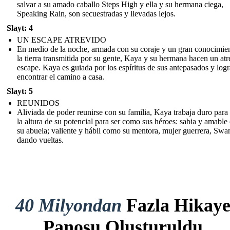
salvar a su amado caballo Steps High y ella y su hermana ciega,
Speaking Rain, son secuestradas y llevadas lejos.
Slayt: 4
UN ESCAPE ATREVIDO
En medio de la noche, armada con su coraje y un gran conocimie
la tierra transmitida por su gente, Kaya y su hermana hacen un at
escape. Kaya es guiada por los espíritus de sus antepasados y logr
encontrar el camino a casa.
Slayt: 5
REUNIDOS
Aliviada de poder reunirse con su familia, Kaya trabaja duro para 
la altura de su potencial para ser como sus héroes: sabia y amabl
su abuela; valiente y hábil como su mentora, mujer guerrera, Swa
dando vueltas.
40 Milyondan
Fazla Hikay
Panosu Oluşturuldu