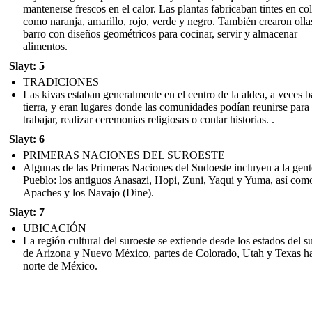
mantenerse frescos en el calor. Las plantas fabricaban tintes en co
como naranja, amarillo, rojo, verde y negro. También crearon olla
barro con diseños geométricos para cocinar, servir y almacenar
alimentos.
Slayt: 5
TRADICIONES
Las kivas estaban generalmente en el centro de la aldea, a veces b
tierra, y eran lugares donde las comunidades podían reunirse para 
trabajar, realizar ceremonias religiosas o contar historias. .
Slayt: 6
PRIMERAS NACIONES DEL SUROESTE
Algunas de las Primeras Naciones del Sudoeste incluyen a la gent
Pueblo: los antiguos Anasazi, Hopi, Zuni, Yaqui y Yuma, así com
Apaches y los Navajo (Dine).
Slayt: 7
UBICACIÓN
La región cultural del suroeste se extiende desde los estados del s
de Arizona y Nuevo México, partes de Colorado, Utah y Texas ha
norte de México.