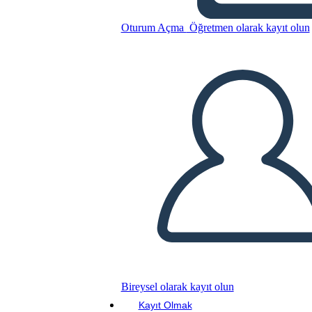
Nativos Americanos del
Suroeste
Oturum Açma
Öğretmen olarak kayıt olun
Bu Öykü Panosunu kopyala
BİR HİKAYE PANOSU OLUŞTUR
SLAYT GÖSTERİSİNİ OYNAT
BENİ OKU
Bireysel olarak kayıt olun
Kayıt Olmak