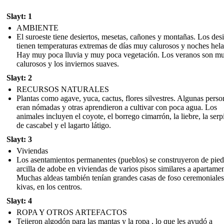
Slayt: 1
AMBIENTE
El suroeste tiene desiertos, mesetas, cañones y montañas. Los desi
tienen temperaturas extremas de días muy calurosos y noches hela
Hay muy poca lluvia y muy poca vegetación. Los veranos son m
calurosos y los inviernos suaves.
Slayt: 2
RECURSOS NATURALES
Plantas como agave, yuca, cactus, flores silvestres. Algunas perso
eran nómadas y otras aprendieron a cultivar con poca agua. Los
animales incluyen el coyote, el borrego cimarrón, la liebre, la serp
de cascabel y el lagarto látigo.
Slayt: 3
Viviendas
Los asentamientos permanentes (pueblos) se construyeron de pied
arcilla de adobe en viviendas de varios pisos similares a apartame
Muchas aldeas también tenían grandes casas de foso ceremoniales
kivas, en los centros.
Slayt: 4
ROPA Y OTROS ARTEFACTOS
Tejieron algodón para las mantas y la ropa , lo que les ayudó a