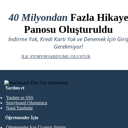
40 Milyondan
Fazla Hikay
Panosu Oluşturuldu
İndirme Yok, Kredi Kartı Yok ve Denemek İçin Giri
Gerekmiyor!
İLK STORYBOARD'UMU OLUŞTUR
Yardım et
Yardım ve SSS
Storyboard Oluşturucu
Nasıl Yazdırılır
Öğretmenler İçin
Öğretmenler İçin Ücretsiz Sürüm