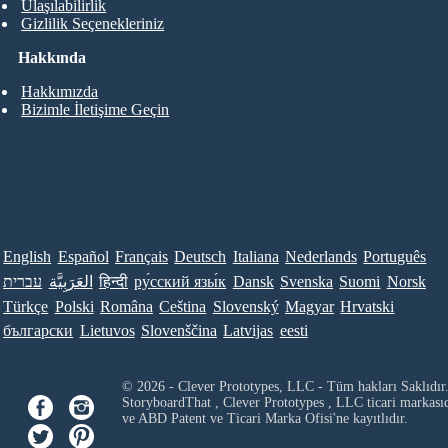
Ulaşılabilirlik
Gizlilik Seçenekleriniz
Hakkında
Hakkımızda
Bizimle İletişime Geçin
English
Español
Français
Deutsch
Italiana
Nederlands
Português
עברית
العَرَبِيَّة
हिन्दी
ру́сский язы́к
Dansk
Svenska
Suomi
Norsk
Türkçe
Polski
Româna
Ceština
Slovenský
Magyar
Hrvatski
български
Lietuvos
Slovenščina
Latvijas
eesti
© 2026 - Clever Prototypes, LLC - Tüm hakları Saklıdır
StoryboardThat ,
Clever Prototypes , LLC
ticari markası
ve ABD Patent ve Ticari Marka Ofisi'ne kayıtlıdır.