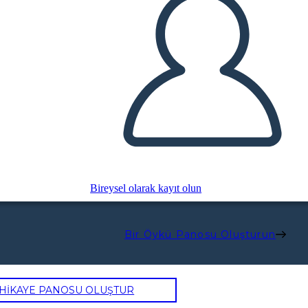
Bireysel olarak kayıt olun
Bir Öykü Panosu Oluşturun
 HİKAYE PANOSU OLUŞTUR