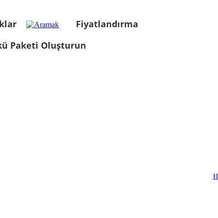
klar
Fiyatlandırma
kü Paketi Oluşturun
H