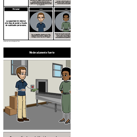
de Fabricorp para negociar precios más bajos, pero
La mayor parte del poder colectivo que
eso sería difícil. Si realmente nos tratan
podrían aprovechar implicaría una colusión o
injustamente, podemos estar seguros de decírselo a
interferencia anticompetitiva ilegal.
la gente, pero eso no es algo que podamos plantear
en la negociación.
Personal
MODERAR
FUERTE
La capacidad de mejorar
otro tipo de poder a través
de cualidades personales.
NextWidget
Fabricor
Susan tiene mucha experiencia negociando y
Soy un negociador decente, pero trato
siempre sentí que estaba al mando de la
demasiado de complacer a la gente. Sin
conversación cuando hablamos. Ella es
embargo, conozco muy bien el negocio.
extremadamente competente y conocedora.
Create your own at Storyboard That
Moderadamente fuerte
Moderadamente fuer