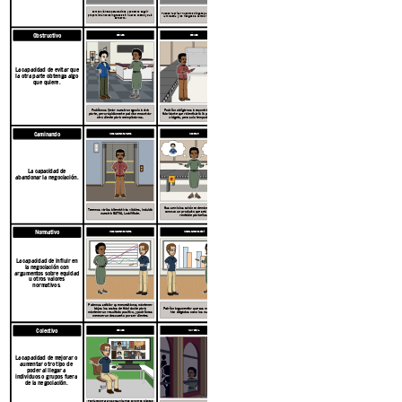
Somos clientes establecidos y podemos seguir
Pueden fabricar nuestros widgets para nosotros, sin
proporcionándoles ingresos sin nuevos costos y bajo
la molestia y los riesgos de cambiar de fabricante.
esfuerzo.
Obstructivo
DÉBILES
DÉBILES
La capacidad de evitar que
la otra parte obtenga algo
que quiere.
Podríamos llevar nuestro negocio a otra
Podrían obligarnos a encontrar un nuevo
parte, pero rápidamente podrían encontrar
fabricante que ralentizaría la producción de
otro cliente para reemplazarnos.
widgets, pero solo temporalmente.
Caminando
Moderadamente fuerte
MODERAR
La capacidad de
abandonar la negociación.
Sus servicios están en demanda, pero no
Tenemos varias alternativas viables, incluida
conozco un producto que sea igualmente
nuestra BATNA, LocalMade.
rentable para ellos.
Normativo
Moderadamente fuerte
Moderadamente débil
La capacidad de influir en
la negociación con
argumentos sobre equidad
u otros valores
normativos.
Podemos señalar que necesitamos mantener
bajos los costos de fabricación para
Podrían argumentar que sus márgenes son
mantener un resultado positivo, y podríamos
tan delgados como los nuestros.
merecer un descuento por ser clientes
conscientes.
Colectivo
DÉBILES
MUY DÉBIL
La capacidad de mejorar o
aumentar otro tipo de
poder al llegar a
individuos o grupos fuera
de la negociación.
Podríamos tratar de organizarnos con otros clientes