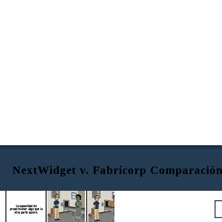
NextWidget v. Fabricorp Comparación
NextWidget
Fabricorp
Constructivo
Moderadamente fuerte
Moderadamente fuerte
La capacidad de
proporcionar algo que la
otra parte quiere.