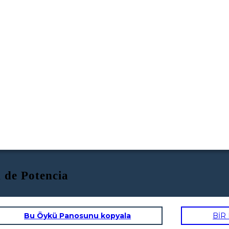
 de Potencia
Bu Öykü Panosunu kopyala
BİR