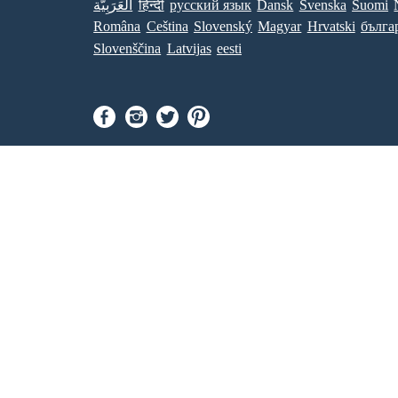
العَرَبِيَّة
हिन्दी
ру́сский язы́к
Dansk
Svenska
Suomi
Româna
Ceština
Slovenský
Magyar
Hrvatski
бълга
Slovenščina
Latvijas
eesti