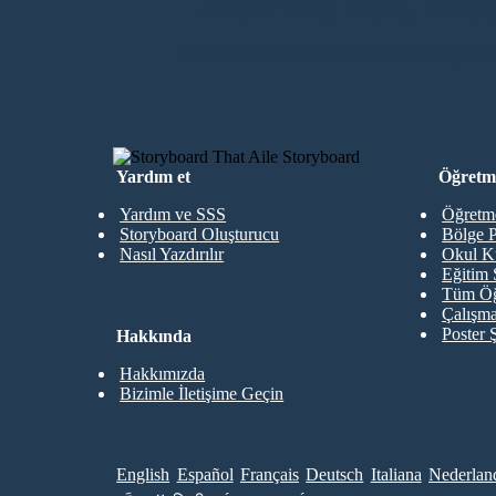
İndirme Yok, Kre
İLK STORYBOARD'UMU OLUŞTU
Yardım et
Öğretme
Yardım ve SSS
Öğretme
Storyboard Oluşturucu
Bölge P
Nasıl Yazdırılır
Okul K
Eğitim 
Tüm Öğ
Çalışma
Poster 
Hakkında
Hakkımızda
Bizimle İletişime Geçin
English
Español
Français
Deutsch
Italiana
Nederlan