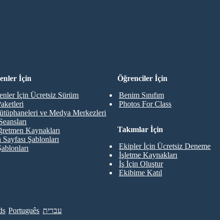
di Kartı Yok ve Denemek İçin 
R
nler İçin
Öğrenciler İçin
nler İçin Ücretsiz Sürüm
Benim Sınıfım
aketleri
Photos For Class
ütüphaneleri ve Medya Merkezleri
Seansları
Takımlar İçin
retmen Kaynakları
 Sayfası Şablonları
Ekipler İçin Ücretsiz Deneme
Şablonları
İşletme Kaynakları
İş İçin Oluştur
Ekibime Katıl
ds
Português
עברית