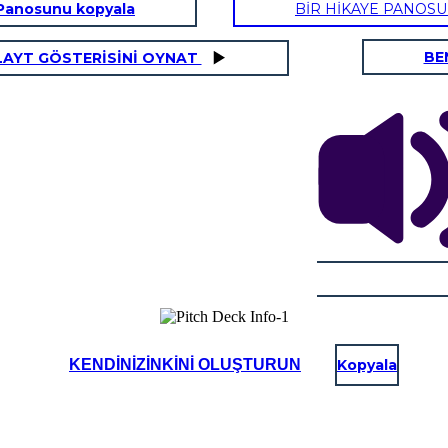
Panosunu kopyala
BİR HİKAYE PANOS
BE
LAYT GÖSTERİSİNİ OYNAT
KENDINIZINKINI OLUŞTURUN
Kopyala