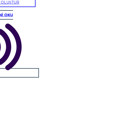
U OLUŞTUR
Nİ OKU