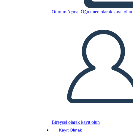
Pitch Deck Info-2
Oturum Açma
Öğretmen olarak kayıt olun
Bu Öykü Panosunu kopyala
BİR HİKAYE PANOSU OLUŞTUR
SLAYT GÖSTERİSİNİ OYNAT
BENİ OKU
Bireysel olarak kayıt olun
Kayıt Olmak