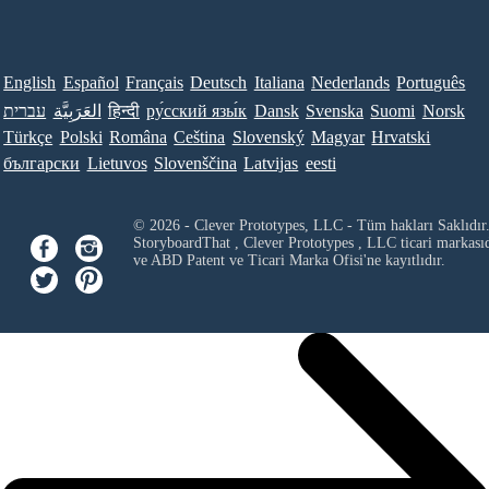
English
Español
Français
Deutsch
Italiana
Nederlands
Português
עברית
العَرَبِيَّة
हिन्दी
ру́сский язы́к
Dansk
Svenska
Suomi
Norsk
Türkçe
Polski
Româna
Ceština
Slovenský
Magyar
Hrvatski
български
Lietuvos
Slovenščina
Latvijas
eesti
© 2026 - Clever Prototypes, LLC - Tüm hakları Saklıdır
StoryboardThat ,
Clever Prototypes , LLC
ticari markası
ve ABD Patent ve Ticari Marka Ofisi'ne kayıtlıdır.