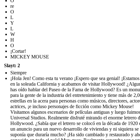
O
re
O
L
Y
L
W
H
O
¡Cortar!
MICKEY MOUSE
Slayt: 2
Siempre
¡Hola Jen! Como esta tu verano ¡Espero que sea genial! ¡Estamos
en la soleada California y acabamos de visitar Hollywood! ¿Algu
has oído hablar del Paseo de la Fama de Hollywood? Es un mon
para la gente de la industria del entretenimiento y tiene más de 2,
estrellas en la acera para personas como músicos, directores, actor
actrices, ¡e incluso personajes de ficción como Mickey Mouse!
Visitamos algunos escenarios de películas antiguas y luego fuimos
Universal Studios. Realmente disfruté mirando el enorme letrero 
Hollywood. ¿Sabía que el letrero se colocó en la década de 1920
un anuncio para un nuevo desarrollo de viviendas y ni siquiera se
suponía que duraría mucho? ¡Ha sido cambiado y restaurado y ah