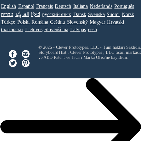
English
Español
Français
Deutsch
Italiana
Nederlands
Português
עברית
العَرَبِيَّة
हिन्दी
ру́сский язы́к
Dansk
Svenska
Suomi
Norsk
Türkçe
Polski
Româna
Ceština
Slovenský
Magyar
Hrvatski
български
Lietuvos
Slovenščina
Latvijas
eesti
© 2026 - Clever Prototypes, LLC - Tüm hakları Saklıdır
StoryboardThat ,
Clever Prototypes , LLC
ticari markası
ve ABD Patent ve Ticari Marka Ofisi'ne kayıtlıdır.