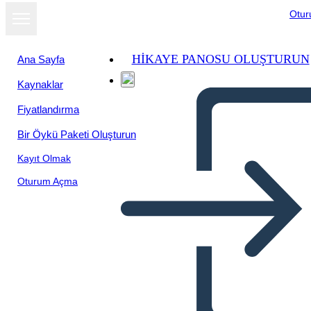
Otu
HIKAYE PANOSU OLUŞTURUN
Ana Sayfa
Kaynaklar
Fiyatlandırma
Bir Öykü Paketi Oluşturun
Kayıt Olmak
Oturum Açma
Primero ... Último Ejemplo -
Ropa de Lavado