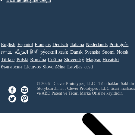
Bizimle İletişime Geçin
English
Español
Français
Deutsch
Italiana
Nederlands
Português
עברית
العَرَبِيَّة
हिन्दी
ру́сский язы́к
Dansk
Svenska
Suomi
Norsk
Türkçe
Polski
Româna
Ceština
Slovenský
Magyar
Hrvatski
български
Lietuvos
Slovenščina
Latvijas
eesti
© 2026 - Clever Prototypes, LLC - Tüm hakları Saklıdır
StoryboardThat ,
Clever Prototypes , LLC
ticari markası
ve ABD Patent ve Ticari Marka Ofisi'ne kayıtlıdır.