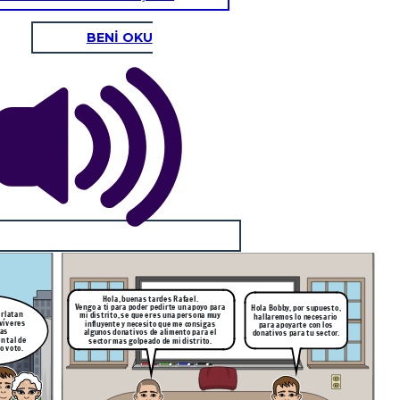
BENİ OKU
Hola, buenas tardes Rafael.
Vengo a ti para poder pedirte un apoyo para
Hola Bobby, por supuesto,
arlatan
mi distrito, se que eres una persona muy
hallaremos lo necesario
 víveres
influyente y necesito que me consigas
para apoyarte con los
sas
algunos donativos de alimento para el
donativos para tu sector.
n tal de
sector mas golpeado de mi distrito.
o voto.