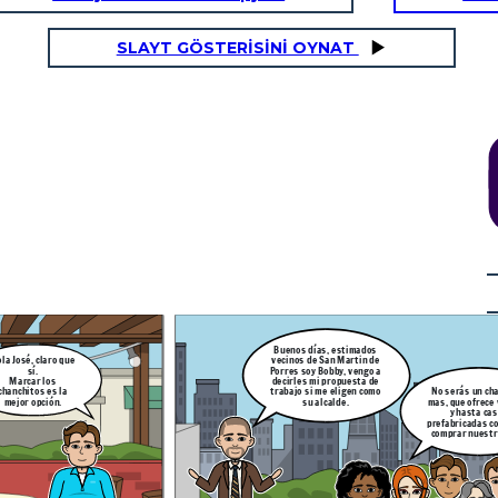
SLAYT GÖSTERİSİNİ OYNAT
Hola, buenas tardes Rafael.
Vengo a ti para poder pedirte un apoyo para
Hola Bobby, por supuesto,
serás un charlatan
mi distrito, se que eres una persona muy
hallaremos lo necesario
 que ofrece víveres
influyente y necesito que me consigas
para apoyarte con los
y hasta casas
algunos donativos de alimento para el
donativos para tu sector.
abricadas con tal de
sector mas golpeado de mi distrito.
prar nuestro voto.
Buenos días, estimados
vecinos de San Martin de
la José, claro que
Porres soy Bobby, vengo a
sí.
decirles mi propuesta de
Marcar los
trabajo si me eligen como
chanchitos es la
No serás un ch
su alcalde.
mejor opción.
mas, que ofrece
y hasta ca
prefabricadas co
comprar nuestr
joría de su distrito a
Bobby, a pesar de tener pocos recursos, trata de pedir apoyo a su jefe de
comparación de otros
campaña para ver la forma de ayudar a las personas mas afectadas de
aptarse en su futura
SMP para hacerles llegar un poco de víveres y tengan de donde poder
alimentarse.