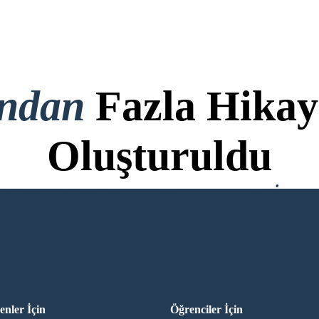
ondan
Fazla Hikay
Oluşturuldu
di Kartı Yok ve Denemek İçin 
R
nler İçin
Öğrenciler İçin