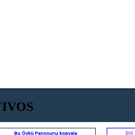
TIVOS
Bu Öykü Panosunu kopyala
BİR