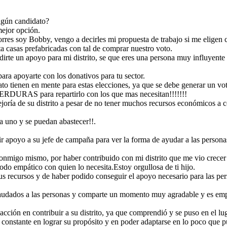
ada uno de ellos.
poco que pudo conseguir, lo manejo de la mejor manera y así creando la
credibilidad con la población.
lgún candidato?
mejor opción.
rres soy Bobby, vengo a decirles mi propuesta de trabajo si me eligen 
a casas prefabricadas con tal de comprar nuestro voto.
dirte un apoyo para mi distrito, se que eres una persona muy influyent
ara apoyarte con los donativos para tu sector.
o tienen en mente para estas elecciones, ya que se debe generar un voto
 para repartirlo con los que mas necesitan!!!!!!!
joría de su distrito a pesar de no tener muchos recursos económicos a
a uno y se puedan abastecer!!.
dir apoyo a su jefe de campaña para ver la forma de ayudar a las person
 acción en contribuir
gar de cada uno de las
 emocionalmente con
oder adaptarse en lo
onmigo mismo, por haber contribuido con mi distrito que me vio crece
nera y así creando la
odo empático con quien lo necesita.Estoy orgullosa de ti hijo.
us recursos y de haber podido conseguir el apoyo necesario para las per
audados a las personas y comparte un momento muy agradable y es empá
cción en contribuir a su distrito, ya que comprendió y se puso en el lu
constante en lograr su propósito y en poder adaptarse en lo poco que 