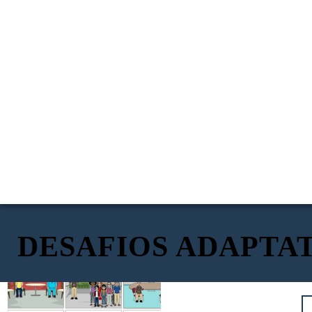
DESAFIOS ADAPTA
Buenos días, estimados
vecinos de San Martin de
Hola José, claro que
Porres soy Bobby, vengo a
sí.
Hola, buenas tardes Rafael.
Don Lucho, como
decirles mi propuesta de
Marcar los
Vengo a ti para poder pedirte un apoyo para
Hola Bobby, por supuesto,
se encuentra.
trabajo si me eligen como
chanchitos es la
No serás un charlatan
mi distrito, se que eres una persona muy
hallaremos lo necesario
Ya tiene en mente
su alcalde.
mejor opción.
mas, que ofrece víveres
influyente y necesito que me consigas
para apoyarte con los
algún candidato?
y hasta casas
algunos donativos de alimento para el
donativos para tu sector.
prefabricadas con tal de
sector mas golpeado de mi distrito.
comprar nuestro voto.