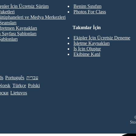
nler İçin Ücretsiz Sürüm
Benim Sınıfım
aketleri
Photos For Class
ütüphaneleri ve Medya Merkezleri
Seansları
Takımlar İçin
retmen Kaynakları
 Sayfası Şablonları
Ekipler İçin Ücretsiz Deneme
Şablonları
İşletme Kaynakları
İş İçin Oluştur
Ekibime Katıl
ds
Português
עברית
Norsk
Türkçe
Polski
рски
Lietuvos
©
Sto