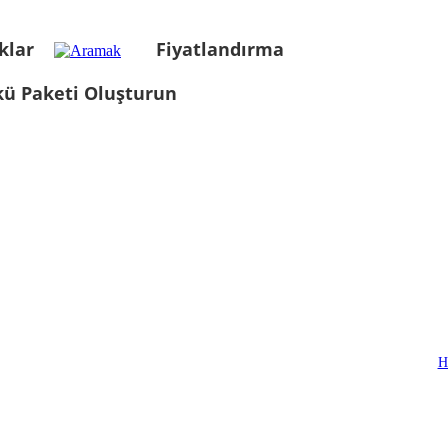
klar
Fiyatlandırma
kü Paketi Oluşturun
H