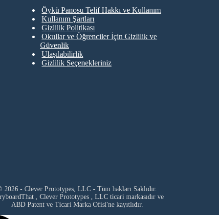
Öykü Panosu Telif Hakkı ve Kullanım
Kullanım Şartları
Gizlilik Politikası
Okullar ve Öğrenciler İçin Gizlilik ve
Güvenlik
Ulaşılabilirlik
Gizlilik Seçenekleriniz
 2026 - Clever Prototypes, LLC - Tüm hakları Saklıdır.
ryboardThat ,
Clever Prototypes , LLC
ticari markasıdır ve
ABD Patent ve Ticari Marka Ofisi'ne kayıtlıdır.