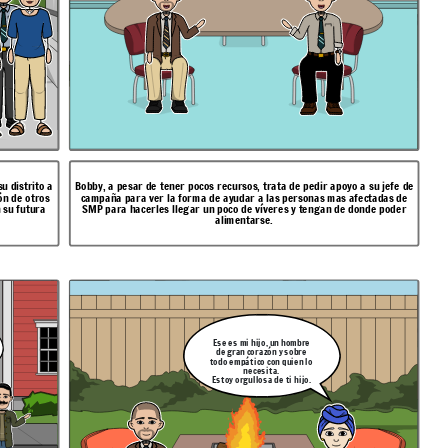
u distrito a
Bobby, a pesar de tener pocos recursos, trata de pedir apoyo a su jefe de
ón de otros
campaña para ver la forma de ayudar a las personas mas afectadas de
 su futura
SMP para hacerles llegar un poco de víveres y tengan de donde poder
alimentarse.
Ese es mi hijo, un hombre
de gran corazón y sobre
todo empático con quien lo
necesita.
Estoy orgullosa de ti hijo.