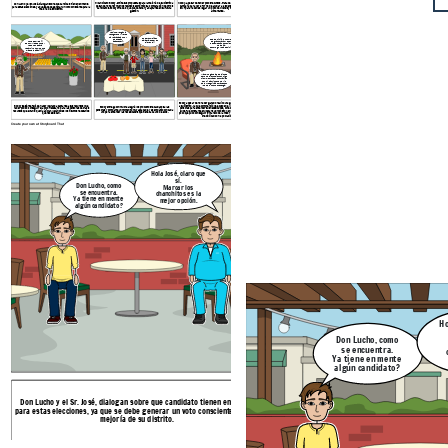
El candidato Bobby, emite sus propuestas para la mejoría de su distrito a
Bobby, a pesar de tener pocos recursos, trata de pedir apoyo a su jefe de
Don Lucho y el Sr. José, dialogan sobre que candidato tienen en mente
pesar de no tener muchos recursos económicos a comparación de otros
campaña para ver la forma de ayudar a las personas mas afectadas de
para estas elecciones, ya que se debe generar un voto consciente para la
candidatos, Bobby ofrece lo que puede tener y adaptarse en su futura
SMP para hacerles llegar un poco de víveres y tengan de donde poder
mejoría de su distrito.
gestión.
alimentarse.
Vecinos, vengan a
recoger sus víveres,
hay para cada uno y
Bobby cumplió su
se puedan
Ese es mi hijo, un hombre
palabra, Bobby es
abastecer!!.
de gran corazón y sobre
Lo LOGRAMOS!!!
diferente!!
todo empático con quien lo
OBTUVIMOS FRUTAS Y
necesita.
VERDURAS para
Estoy orgullosa de ti hijo.
repartirlo con los que
mas necesitan!!!!!!!
Mamá, no gane las elecciones
pero me siento bien conmigo
mismo, por haber contribuido
con mi distrito que me vio
crecer y seguiré apoyando con
lo poco o mucho que tenga.
Bobby a pesar de no haber ganado realizo una gran acción en contribuir
Bobby se siente feliz de haber logrado adaptarse a sus recursos y de
a su distrito, ya que comprendió y se puso en el lugar de cada uno de las
Bobby entrega con mucha alegría los productos recaudados a las
haber podido conseguir el apoyo necesario para las personas de bajos
personas para entender sus necesidades, conecto emocionalmente con
personas y comparte un momento muy agradable y es empáticocon cada
recursos que el tanto quería apoyar, llevándoles los insumos necesarios
ellos, fue constante en lograr su propósito y en poder adaptarse en lo
uno para entender las necesidades que tiene cada uno de ellos.
que necesitaban.
poco que pudo conseguir, lo manejo de la mejor manera y así creando la
credibilidad con la población.
Create your own at Storyboard That
Buenos días, estimados
vecinos de San Martin de
Hola José, claro que
Porres soy Bobby, vengo a
sí.
Don Lucho, como
decirles mi propuesta de
Marcar los
se encuentra.
trabajo si me eligen como
chanchitos es la
No 
Ya tiene en mente
su alcalde.
mejor opción.
mas,
algún candidato?
pref
com
Ho
Don Lucho, como
se encuentra.
Ya tiene en mente
algún candidato?
El candidato Bobby, emite sus propuestas para la me
Don Lucho y el Sr. José, dialogan sobre que candidato tienen en mente
pesar de no tener muchos recursos económicos a 
para estas elecciones, ya que se debe generar un voto consciente para la
candidatos, Bobby ofrece lo que puede tener y ad
mejoría de su distrito.
gestión.