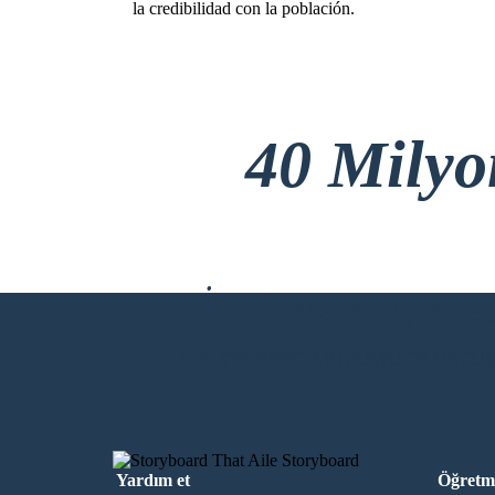
la credibilidad con la población.
Mamá, no gane las elecciones
pero me siento bien conmigo
mismo, por haber contribuido
con mi distrito que me vio
crecer y seguiré apoyando con
lo poco o mucho que tenga.
40 Mily
Bobby a pesar de no haber ganado realizo una gran acción en contribuir
a su distrito, ya que comprendió y se puso en el lugar de cada uno de las
personas para entender sus necesidades, conecto emocionalmente con
ellos, fue constante en lograr su propósito y en poder adaptarse en lo
poco que pudo conseguir, lo manejo de la mejor manera y así creando la
credibilidad con la población.
İndirme Yok, Kre
İLK STORYBOARD'UMU OLUŞTU
Yardım et
Öğretme