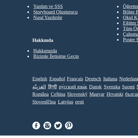
Yardım ve SSS
Öğretme
Storyboard Oluşturucu
Bölge P
Nasıl Yazdırılır
Okul K
Eğitim 
Tüm Öğ
Çalışma
Poster 
Hakkında
Hakkımızda
Bizimle İletişime Geçin
English
Español
Français
Deutsch
Italiana
Nederlan
العَرَبِيَّة
हिन्दी
ру́сский язы́к
Dansk
Svenska
Suomi
Româna
Ceština
Slovenský
Magyar
Hrvatski
бълга
Slovenščina
Latvijas
eesti