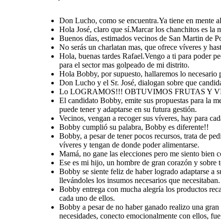
uno para entender las necesidades que tiene c
personas para entender sus necesidades, conecto emocionalmente con
que necesitaban.
ellos, fue constante en lograr su propósito y en poder adaptarse en lo
poco que pudo conseguir, lo manejo de la mejor manera y así creando la
credibilidad con la población.
Create your own at Storyboard That
Don Lucho, como se encuentra.Ya tiene en mente a
Hola José, claro que sí.Marcar los chanchitos es la 
Vecinos, vengan a
Hola, buenas tardes Rafael.
recoger sus víveres,
Vengo a ti para poder pedirte un apoyo para
Hola Bobby, por supuesto,
Buenos días, estimados vecinos de San Martin de Po
hay para cada uno y
mi distrito, se que eres una persona muy
hallaremos lo necesario
Bobby cumplió su
se puedan
Ese es mi hijo, un hombre
influyente y necesito que me consigas
para apoyarte con los
palabra, Bobby es
abastecer!!.
de gran corazón y sobre
algunos donativos de alimento para el
donativos para tu sector.
No serás un charlatan mas, que ofrece víveres y hast
diferente!!
todo empático con quien lo
sector mas golpeado de mi distrito.
necesita.
Estoy orgullosa de ti hijo.
Hola, buenas tardes Rafael.Vengo a ti para poder pe
para el sector mas golpeado de mi distrito.
Hola Bobby, por supuesto, hallaremos lo necesario p
Don Lucho y el Sr. José, dialogan sobre que candidat
Lo LOGRAMOS!!! OBTUVIMOS FRUTAS Y VERDURAS
Mamá, no gane las elecciones
pero me siento bien conmigo
El candidato Bobby, emite sus propuestas para la me
mismo, por haber contribuido
con mi distrito que me vio
puede tener y adaptarse en su futura gestión.
crecer y seguiré apoyando con
lo poco o mucho que tenga.
Vecinos, vengan a recoger sus víveres, hay para cad
Bobby cumplió su palabra, Bobby es diferente!!
Bobby, a pesar de tener pocos recursos, trata de pe
Bobby, a pesar de tener pocos recursos, trata de pedir apoyo a su jefe de
Bobby a pesar de no haber ganado realizo una gran
campaña para ver la forma de ayudar a las personas mas afectadas de
víveres y tengan de donde poder alimentarse.
a su distrito, ya que comprendió y se puso en el lu
SMP para hacerles llegar un poco de víveres y tengan de donde poder
Bobby entrega con mucha alegría los productos recaudados a las
personas para entender sus necesidades, conecto
alimentarse.
personas y comparte un momento muy agradable y es empáticocon cada
ellos, fue constante en lograr su propósito y en p
Mamá, no gane las elecciones pero me siento bien c
uno para entender las necesidades que tiene cada uno de ellos.
poco que pudo conseguir, lo manejo de la mejor ma
credibilidad con la población.
Ese es mi hijo, un hombre de gran corazón y sobre t
Bobby se siente feliz de haber logrado adaptarse a s
llevándoles los insumos necesarios que necesitaban.
Bobby entrega con mucha alegría los productos rec
Ese es mi hijo, un hombre
cada uno de ellos.
de gran corazón y sobre
todo empático con quien lo
necesita.
Bobby a pesar de no haber ganado realizo una gran a
Estoy orgullosa de ti hijo.
necesidades, conecto emocionalmente con ellos, fue 