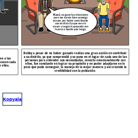
Mamá, no gane las elecciones
pero me siento bien conmigo
mismo, por haber contribuido
con mi distrito que me vio
crecer y seguiré apoyando con
lo poco o mucho que tenga.
Bobby a pesar de no haber ganado realizo una gran acción en contribuir
a su distrito, ya que comprendió y se puso en el lugar de cada uno de las
os a las
personas para entender sus necesidades, conecto emocionalmente con
icocon cada
ellos, fue constante en lograr su propósito y en poder adaptarse en lo
 ellos.
poco que pudo conseguir, lo manejo de la mejor manera y así creando la
credibilidad con la población.
Kopyala