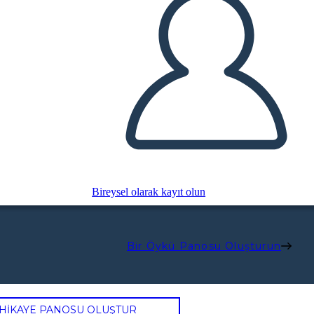
Bireysel olarak kayıt olun
Bir Öykü Panosu Oluşturun
 HİKAYE PANOSU OLUŞTUR