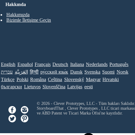
Hakkında
Hakkımızda
Bizimle İletişime Geçin
English
Español
Français
Deutsch
Italiana
Nederlands
Português
Norsk
Suomi
Svenska
Dansk
ру́сский язы́к
हिन्दी
العَرَبِيَّة
עברית
Türkçe
Polski
Româna
Ceština
Slovenský
Magyar
Hrvatski
български
Lietuvos
Slovenščina
Latvijas
eesti
© 2026 - Clever Prototypes, LLC - Tüm hakları Saklıdır
StoryboardThat ,
Clever Prototypes , LLC
ticari markası
ve ABD Patent ve Ticari Marka Ofisi'ne kayıtlıdır.