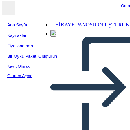
Otu
HIKAYE PANOSU OLUŞTURUN
Ana Sayfa
Kaynaklar
Fiyatlandırma
Bir Öykü Paketi Oluşturun
Kayıt Olmak
Oturum Açma