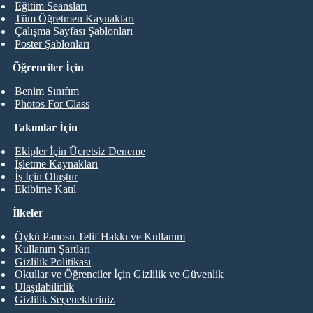
Eğitim Seansları
Tüm Öğretmen Kaynakları
Çalışma Sayfası Şablonları
Poster Şablonları
Öğrenciler İçin
Benim Sınıfım
Photos For Class
Takımlar İçin
Ekipler İçin Ücretsiz Deneme
İşletme Kaynakları
İş İçin Oluştur
Ekibime Katıl
İlkeler
Öykü Panosu Telif Hakkı ve Kullanım
Kullanım Şartları
Gizlilik Politikası
Okullar ve Öğrenciler İçin Gizlilik ve Güvenlik
Ulaşılabilirlik
Gizlilik Seçenekleriniz