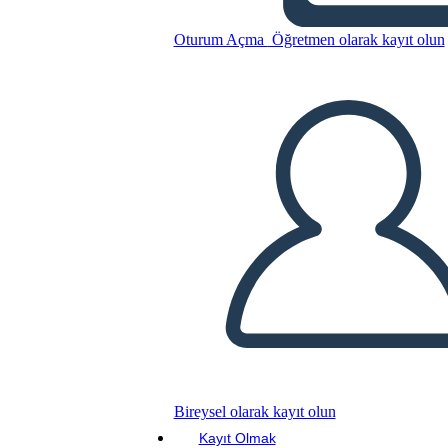
Oturum Açma
Öğretmen olarak kayıt olun
תנועות ספרותיות אמריקניות -
מאפייני התקופות
Bu Öykü Panosunu kopyala
BİR HİKAYE PANOSU OLUŞTUR
SLAYT GÖSTERİSİNİ OYNAT
BENİ OKU
Bireysel olarak kayıt olun
Kayıt Olmak