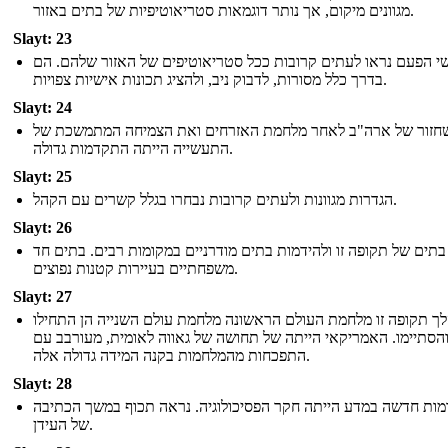
מגוונים מיקום, אך נותר דוגמאות סטריאוטיפיות של בתים באזור.
Slayt: 23
י הפעם נראו לעתים קרובות ככל סטריאוטיפים של האזור שלהם. הם
בדרך כלל מסורות, לדבוק ניב, ולהציג תכונות אישיות צפויות.
Slayt: 24
חזור של ארה"ב לאחר מלחמת האזרחים ואת הצמיחה המתמשכת של
התעשייה הייתה התקדמות גדולה.
Slayt: 25
הגדרות מגוונות ולעתים קרובות נבחרו בגלל קשרים עם הקהל.
Slayt: 26
בתים של תקופה זו ולהידמות בתים מודרניים במקומות רבים. בתים חד
משפחתיים בעיירות קטנות נפוצים.
Slayt: 27
ך תקופה זו מלחמת העולם הראשונה מלחמת עולם השנייה הן התחילו
הסתיימו. האמריקאי הייתה של תחושה של גאווה לאומית, מעורבב עם
התפכחות מהמלחמות בקנה המידה גדולה אלה.
Slayt: 28
ות חדשה במדע הייתה חקר הפסיכולוגיה. נראה תכוף במשך הכתיבה
של העידן.