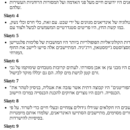
נים היו ידועים חיים מעל פני האדמה ועל המסורות הרוחניות העשירות
שלהם.
Slayt: 4
לוגיה של אינדיאנים מגוונים על ידי שבט. עם זאת, כלי חרס וכלי נשק,
כמו קשת החץ, היו פריטים סטנדרטיים המשמשים לבשל ולצוד עם.
Slayt: 5
ות הקולוניאליות הפופולריות ביותר היו המושבות של פלימות פלנטיישן
סצ'וסטס ג'יימסטאון, וירג'יניה. המתיישבים אלה סייעו ליישב את החוף
המזרחי.
Slayt: 6
היו מבני עץ או אבן מסורתי. לעתים קרובות מטבחים שימוקמו על גבי
זרם קטן לגישת מים קלה. הם גם יכללו מוקד לבישול.
Slayt: 7
"הפוריטנים" היו קבוצה דתית אשר עזבה את אנגליה, בניסיון לטהר את
הכנסייה. רובם היו נוצרים אדוקים להכנת הכנסייה במרכז היישוב.
Slayt: 8
בים היו חקלאים שגידלו גידולים צמחיים ובעלי חיים כדי לשרוד. על פי
רים מסוימים, מתיישבים הסתייעו האינדיאנים, שלמדו אותם מיומנויות
בסיסיות להישרדות.
Slayt: 9