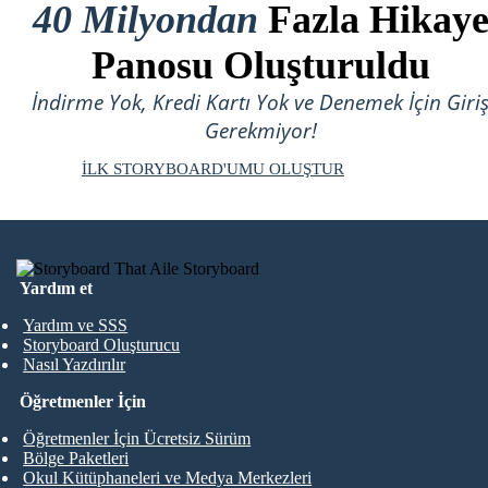
40 Milyondan
Fazla Hikay
Panosu Oluşturuldu
İndirme Yok, Kredi Kartı Yok ve Denemek İçin Giri
Gerekmiyor!
İLK STORYBOARD'UMU OLUŞTUR
Yardım et
Yardım ve SSS
Storyboard Oluşturucu
Nasıl Yazdırılır
Öğretmenler İçin
Öğretmenler İçin Ücretsiz Sürüm
Bölge Paketleri
Okul Kütüphaneleri ve Medya Merkezleri