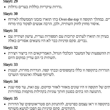
Slayt: 29
גדרות עיקריות כוללות בערים גדולות.
Slayt: 30
בתי תוארו בזבזני הממשלה לאירוח Over-the-top הצדדים. במהלך תקופה זו
איסור מחוץ לחוק השתייה, ולכן, הרבה אנשים לפקוד בתי מרזח.
Slayt: 31
בעידן זה תוארו לעתים קרובות עם תספורות נערית, עישון ושתייה עם
גברים. סקס ומיניות כבר לא היו נושאים אסורים כאלה.
Slayt: 32
ת ההשפעות של המשבר הכלכלי הגדול, האמריקאים היו בייצור ויצירת
תשתית כי הם עדיין במקום היום.
Slayt: 33
הגדרות בתקופה זו כללו בקמפוסים ובבתי קפה. הגדרות מוזרות, קטנות
לשיתוף פעולה ואינטימי הוערכו.
Slayt: 34
ים של תקופה זו היו שונים מאזור לאזור ומיקום. עם זאת, עד סוף שנת
התנועה הזו בתים בסגנון חותך עוגיות בקהילות מוקמות במהירות.
Slayt: 35
בתקופה זו ראו עצמם כפרטים, להתנתק הם סטריאוטיפים של הדורות
הקודמים. סקס ומיניות גם הפכו לנושא משותף.