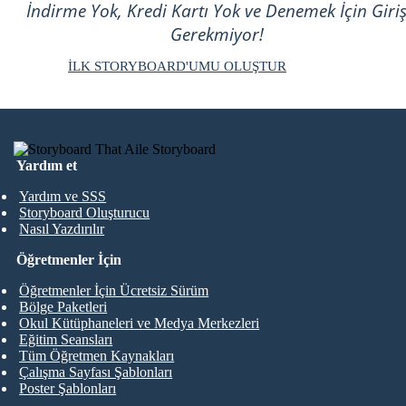
İndirme Yok, Kredi Kartı Yok ve Denemek İçin Giri
Gerekmiyor!
İLK STORYBOARD'UMU OLUŞTUR
Yardım et
Yardım ve SSS
Storyboard Oluşturucu
Nasıl Yazdırılır
Öğretmenler İçin
Öğretmenler İçin Ücretsiz Sürüm
Bölge Paketleri
Okul Kütüphaneleri ve Medya Merkezleri
Eğitim Seansları
Tüm Öğretmen Kaynakları
Çalışma Sayfası Şablonları
Poster Şablonları