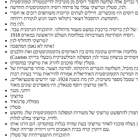
לנין, סטלין וטרוצקי עמלו על פיתוח רוסיה הקומוניסטית החדשה.
ם רוסים היו מוכשרים. חיילים לעתים קרובות משותפים רובים או חסרי
תחמושת. התסכול הצאר ניקולאי השני הגיע לנקודת רתיחה.
לנין מת.
של לנין ברוסיה ברכבת כמעט מעמד מיתולוגי. התוכנית הגרמנית עבד.
רוסיה הסתיימה מעורבותה במלחמת העולם הראשונה במארס 1918.
טרוצקי להחליף לנין?
אתה לא נאמן המהפכה!
מלחמת אזרחים עקובה מדם בין האדומים (הקומוניסטים) ואת הלבנים
סטלין שלח סוכנים להרוג את טרוצקי במקסיקו.
ין מוביל, השלושה הגברים התקדמו. למרבה הצער, סותר פרשנויות של
לאחר שסבל מספר משיכות, לנין מת בשנת 1924. שני יורשים פוטנציאליים,
ליאון טרוצקי ויוסף סטאלין, היו מאפיינים שונים מאוד.
רוחני, מנגד
טרוצקי
ממולח, פרנואיד
סטלין
תמרן להתפשט טרוצקי של משורות המפלגה הקומוניסטית שלו. מחשש
לחייו, טרוצקי נמלט לגלות.
 נשלח סוכניו לאחר טרוצקי בעת שהיה בגלות במקסיקו. הם הרגו אותו
עם דוקרן קרח בבית האמנים דייגו ריוורה ופרידה קאלו.
התוכניות התעשייתיות של סטלין