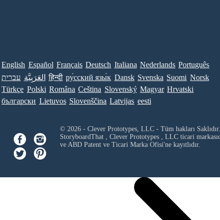
English
Español
Français
Deutsch
Italiana
Nederlands
Português
Norsk
Suomi
Svenska
Dansk
ру́сский язы́к
हिन्दी
العَرَبِيَّة
עברית
Türkçe
Polski
Româna
Ceština
Slovenský
Magyar
Hrvatski
български
Lietuvos
Slovenščina
Latvijas
eesti
© 2026 - Clever Prototypes, LLC - Tüm hakları Saklıdır
StoryboardThat ,
Clever Prototypes , LLC
ticari markası
ve ABD Patent ve Ticari Marka Ofisi'ne kayıtlıdır.