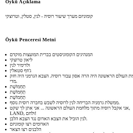
Öykü Açıklama
קומוניזם מערך שיעור רוסיה - לנין, סטלין, וטרוצקי
Öykü Penceresi Metni
המנהיגים הקומוניסטים בברית המועצות מוקדם
ליאון טרוצקי
ולדימיר לנין
ג'וזף סטאלין
 העולם הראשונה היה הרה אסון עבור רוסיה. הצבא הגרמני היה חזק
מדי.
תַחְמוֹשֶׁת
תַחְמוֹשֶׁת
תַחְמוֹשֶׁת
ממשלת גרמניה הבריחה לנין לרוסיה לשבש בחברה רוסית נוסף.
אני אקבל רוסיה מתוך מלחמת העולם הראשונה ... אני אתן לך שקט,
LAND, ולחם!
לנין הוביל את הצבא האדום נגד הצבא הלבן.
האדומים רצו קומוניזם
הלבנים רצו הצאר