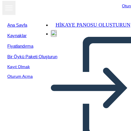
Otu
HIKAYE PANOSU OLUŞTURUN
Ana Sayfa
Kaynaklar
Fiyatlandırma
Bir Öykü Paketi Oluşturun
Kayıt Olmak
Oturum Açma