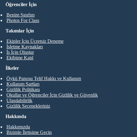
Öğrenciler İçin
Benim Sınıfım
Photos For Class
Takımlar İçin
Ekipler İçin Ücretsiz Deneme
İşletme Kaynakları
İş İçin Oluştur
Ekibime Katıl
İlkeler
Öykü Panosu Telif Hakkı ve Kullanım
Kullanım Şartları
Gizlilik Politikası
Okullar ve Öğrenciler İçin Gizlilik ve Güvenlik
Ulaşılabilirlik
Gizlilik Seçenekleriniz
Hakkında
Hakkımızda
Bizimle İletişime Geçin