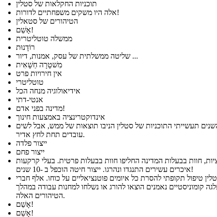
תוכניות החקלאות של סטלין
אלה היו משקים משפחתיים לדורות!
הטיהורים של סטאלין
אָשֵׁם!
ממשלה טוטליטרית
רוֹדָנוּת
שליטה ממשלתית של עסק, אמנות, דיור ...
מִשׁטָרָה חַשָׁאִית
אין חירויות פרט
טוטליטרי
אידיאולוגיה מנחה הכל
אנטי-דתי
מדינה בפני אדם!
אינדוקטרינציה באמצעות חינוך
נים תעשייתי התוכניות של סטלין הניבו תוצאות של ממש, אבל לשים
עובדים תחת לחץ אדיר.
ייצור פלדה
ייצור פחם
יות, חוות בבעלות המדינה החליפו חוות בבעלות פרטית. בעלי קרקעות
איכרים עשירים התנגדו ונהרגו. ייצור חיטה הוכפל ב -10 שנים!
לין טיפול תקופתי להסרת כל איומים פוטנציאליים על כוחו. אלף חברי
גה קומוניסטיים נאמנים הוצאו להורג או נשלחו למחנות עבודה במהלך
הטיהורים האלה.
אָשֵׁם!
אָשֵׁם!