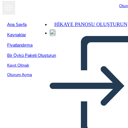
Otu
HIKAYE PANOSU OLUŞTURUN
Ana Sayfa
Kaynaklar
Fiyatlandırma
Bir Öykü Paketi Oluşturun
Kayıt Olmak
Oturum Açma
התפשטות טריטוריאלית ארה"ב -