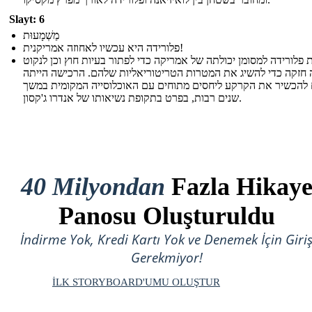
Slayt: 6
מַשְׁמָעוּת
פלורידה היא עכשיו לאחוזה אמריקנית!
 פלורידה למסומן יכולתה של אמריקה כדי לפתור בעיות חוץ וכן לנקוט
חזקה כדי להשיג את המטרות הטריטוריאליות שלהם. הרכישה הייתה
 להכשיר את הקרקע ליחסים מתוחים עם האוכלוסייה המקומית במשך
שנים רבות, בפרט בתקופת נשיאותו של אנדרו ג'קסון.
40 Milyondan
Fazla Hikay
Panosu Oluşturuldu
İndirme Yok, Kredi Kartı Yok ve Denemek İçin Giri
Gerekmiyor!
İLK STORYBOARD'UMU OLUŞTUR