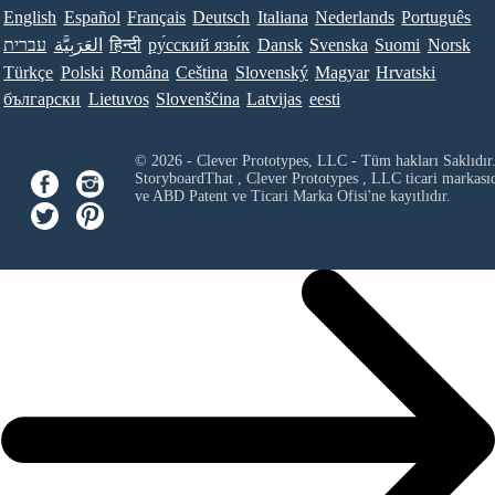
English
Español
Français
Deutsch
Italiana
Nederlands
Português
Norsk
Suomi
Svenska
Dansk
ру́сский язы́к
हिन्दी
العَرَبِيَّة
עברית
Türkçe
Polski
Româna
Ceština
Slovenský
Magyar
Hrvatski
български
Lietuvos
Slovenščina
Latvijas
eesti
© 2026 - Clever Prototypes, LLC - Tüm hakları Saklıdır
StoryboardThat ,
Clever Prototypes , LLC
ticari markası
ve ABD Patent ve Ticari Marka Ofisi'ne kayıtlıdır.