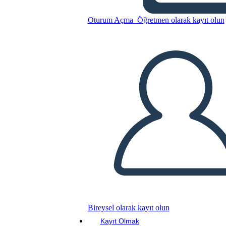
רכישות פלורידה
Oturum Açma
Öğretmen olarak kayıt olun
Bu Öykü Panosunu kopyala
BİR HİKAYE PANOSU OLUŞTUR
SLAYT GÖSTERİSİNİ OYNAT
BENİ OKU
Bireysel olarak kayıt olun
Kayıt Olmak