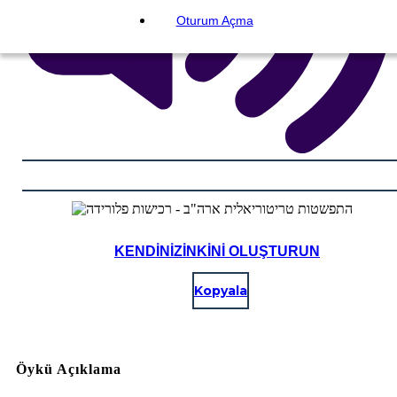
Oturum Açma
KENDINIZINKINI OLUŞTURUN
Kopyala
Öykü Açıklama