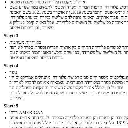
ארה"ב מקבלת פלורידה ספרד מקבלת טקסס
רכוש פלורידה, ארצות הברית וספרד הסכימו לתנאים במה שנודע בשם
אמנת אדמס-אוניס, חתמו בשנת 1819. זה אושרר בשנת 1821 בשם האמנה
ית. עבור ארה"ב, האמנה נתנה להם שליטה במזרח ובמערב פלורידה.
ספרד איבדה כל שליטה על השטחים פלורידה, אבל באמת קיבל 5 מיליון $
פיצויים, וכן ריבונות טקסס.
Slayt: 3
מאוחדות מעורבות
ותר לכופרים פלורידה התקיים בין ארצות הברית וספרד. ספרד לא רצה
תר על השליטה של ​​פלורידה, כפי שהם נחלשו באופן חמור במלחמה עם
צרפת הקיסר נפוליאון בונפרטה.
Slayt: 4
ניגוד
ונפליקטים מספר קיים סביב רכישת פלורידה. מתנחלים אמריקאים היו
 ממשלת ספרד בפלורידה המערבית, עצמאות אמונים להכריז לארה"ב
יתר על כן, הכלל אנדרו ג'קסון עשה פשיטות והתקפות במחלוקת נגד
מינולים ונמלט עבדים, מאשים ספרד שלא הצליח להשתלט אוכלוסיות
הילידים.
Slayt: 5
רווחי AMERICAN
ה צבר הן במזרח והן במערב פלורידה מספרד על-ידי חוזה אדמס-אוניס
של 1819. על ידי צובר פלורידה, ארה"ב מבוקר מכלול של החוף האטלנטי
ומחובר בשטחן בין לואיזיאנה ופלורידה לאורך מפרץ מקסיקו.