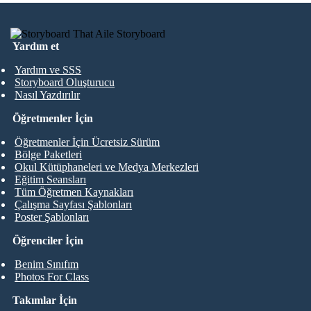
Yardım et
Yardım ve SSS
Storyboard Oluşturucu
Nasıl Yazdırılır
Öğretmenler İçin
Öğretmenler İçin Ücretsiz Sürüm
Bölge Paketleri
Okul Kütüphaneleri ve Medya Merkezleri
Eğitim Seansları
Tüm Öğretmen Kaynakları
Çalışma Sayfası Şablonları
Poster Şablonları
Öğrenciler İçin
Benim Sınıfım
Photos For Class
Takımlar İçin