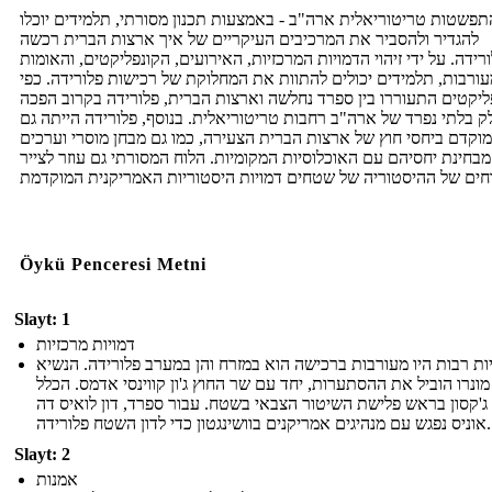
תפשטות טריטוריאלית ארה"ב - באמצעות תכנון מסורתי, תלמידים יוכלו
להגדיר ולהסביר את המרכיבים העיקריים של איך ארצות הברית רכשה
רידה. על ידי זיהוי הדמויות המרכזיות, האירועים, הקונפליקטים, והאומות
ורבות, תלמידים יכולים להתוות את המחלוקת של רכישות פלורידה. כפי
ליקטים התעוררו בין ספרד נחלשה וארצות הברית, פלורידה בקרוב הפכה
ק בלתי נפרד של ארה"ב רחבות טריטוריאלית. בנוסף, פלורידה הייתה גם
מוקדם ביחסי חוץ של ארצות הברית הצעירה, כמו גם מבחן מוסרי וערכים
מבחינת יחסיהם עם האוכלוסיות המקומיות. הלוח המסורתי גם עוזר לצייר
Öykü Penceresi Metni
Slayt: 1
דמויות מרכזיות
ות רבות היו מעורבות ברכישה הוא במזרח והן במערב פלורידה. הנשיא
 מונרו הוביל את ההסתערות, יחד עם שר החוץ ג'ון קווינסי אדמס. הכלל
ג'קסון בראש פלישת השיטור הצבאי בשטח. עבור ספרד, דון לואיס דה
אוניס נפגש עם מנהיגים אמריקנים בוושינגטון כדי לדון השטח פלורידה.
Slayt: 2
אמנות