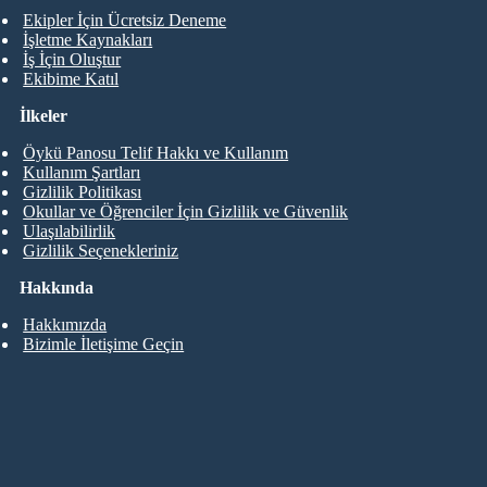
Ekipler İçin Ücretsiz Deneme
İşletme Kaynakları
İş İçin Oluştur
Ekibime Katıl
İlkeler
Öykü Panosu Telif Hakkı ve Kullanım
Kullanım Şartları
Gizlilik Politikası
Okullar ve Öğrenciler İçin Gizlilik ve Güvenlik
Ulaşılabilirlik
Gizlilik Seçenekleriniz
Hakkında
Hakkımızda
Bizimle İletişime Geçin