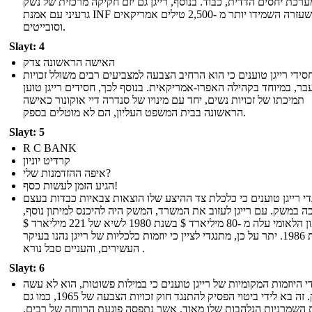
ערכת יחסים הדדית, כבוד. בנוסף, רייגן גם יזם חקיקה מרכזית של נשק
גרעיני עם אמנת INF שלו שעזרה השמידו יותר מ -2,500 טילים אמריקאים
וסובייטים.
Slayt: 4
האישה הראשונה צדק
סידי רייגן טוענים כי הוא הרחיב הצבעה למצביעים רבים משולל זכויות
בר, במיוחד בקהילה האפרו-אמריקאית. בנוסף לכך, חסידים רייגן טוען
תמיכתו של זכויות נשים, יחד עם מינויו של סנדרה דיי אוקונור כאישה
הראשונה בבית המשפט העליון, הם לא מוטלים בספק.
Slayt: 5
R C BANK
קרדיט יוניון
איפה ההזדמנות שלי?
הגיע הזמן לעשות כסף!
י רייגן טוענים כי כלכלת צד ההיצע שלו הוצאות צבאיות כבדות בעצם
ה במשק. עם רייגן לעזוב את המשרד, המשק היה להיכנס למיתון נוסף,
והגירעון הלאומי עלה מ -80 מיליארד $ בשנת 1980 לשיא של 221 מיליארד $
בשנת 1986. יתר על כן, מתנגדי לציין כי יוזמות כלכליות של רייגן נהנו בעיקר
העשירים, והעניים סבל נורא .
Slayt: 6
י היוזמות המקומיות של רייגן טוענים כי במילות פשוטות, הוא לא עשה
מספיק. זה בא לידי ביטוי הפסיק להתנגד חוק זכויות הצבעה של 1965, כמו גם
 השמרניות הנלהבות שלו מאוד, אשר נתפסה פוגעת הרווחה של רבים.