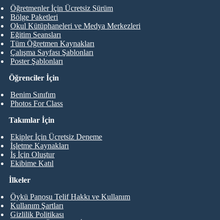
Öğretmenler İçin Ücretsiz Sürüm
Bölge Paketleri
Okul Kütüphaneleri ve Medya Merkezleri
Eğitim Seansları
Tüm Öğretmen Kaynakları
Çalışma Sayfası Şablonları
Poster Şablonları
Öğrenciler İçin
Benim Sınıfım
Photos For Class
Takımlar İçin
Ekipler İçin Ücretsiz Deneme
İşletme Kaynakları
İş İçin Oluştur
Ekibime Katıl
İlkeler
Öykü Panosu Telif Hakkı ve Kullanım
Kullanım Şartları
Gizlilik Politikası