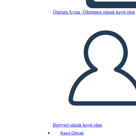
רייגן נשיאות - חסיד ויריב נקודות
מבט
Oturum Açma
Öğretmen olarak kayıt olun
Bu Öykü Panosunu kopyala
BİR HİKAYE PANOSU OLUŞTUR
SLAYT GÖSTERİSİNİ OYNAT
BENİ OKU
Bireysel olarak kayıt olun
Kayıt Olmak