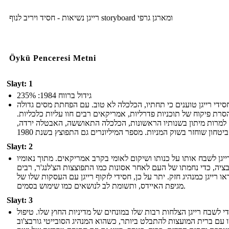
רייגן נשיאות - חסיד ויריב לנוף storyboard ומארגן גרפי
Öykü Penceresi Metni
Slayt: 1
גידול ברווח 1984: 235%
סידי רייגן טוענים כי תחתיו, הכלכלה לא טוב. עם הפחתת מסים גדולה
סרת פיקוח של תוכניות פדרליות, אמריקאים רבים חוו עליות כלכליות.
למרות מיתון בשנותיו הראשונות, הכלכלה התאוששה, האבטלה ירדה,
Slayt: 2
ייגן לשבח אותו על כנותו ושיקום לאומי בקרב אמריקאים. מתוך נאומיו
ציה, כדי נחמתו של העם לאחר אסונות כמו התפוצצות הצ'לנג'ר, רבים
או רייגן כמנהיג חזק. יתר על כן, חסידי לזקוף רייגן עם העסקות שלו של
מגיפת האיידס, ותשומת לב לנושאים כמו שימוש בסמים.
Slayt: 3
י לשבח רייגן הצלחות רבות שלו במונחים של מדיניות החוץ שלו. טיפול
ו עם ברית המועצות להתבלט ביותר, כשהוא המנהיג הסובייטי גורבצ'וב