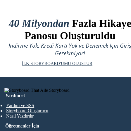
40 Milyondan
Fazla Hikay
Panosu Oluşturuldu
İndirme Yok, Kredi Kartı Yok ve Denemek İçin Giri
Gerekmiyor!
İLK STORYBOARD'UMU OLUŞTUR
Yardım et
Yardım ve SSS
Storyboard Oluşturucu
Nasıl Yazdırılır
Öğretmenler İçin