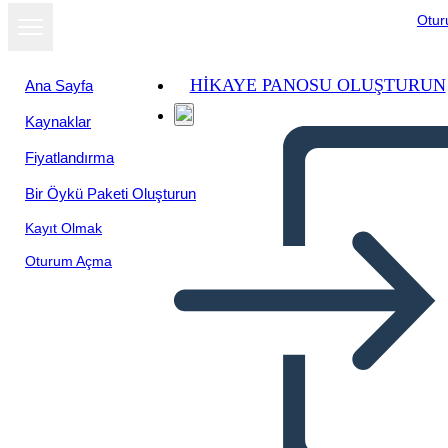
Otu
HIKAYE PANOSU OLUŞTURUN
Ana Sayfa
Kaynaklar
Fiyatlandırma
Bir Öykü Paketi Oluşturun
Kayıt Olmak
Oturum Açma