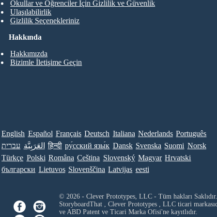
Okullar ve Öğrenciler İçin Gizlilik ve Güvenlik
Ulaşılabilirlik
Gizlilik Seçenekleriniz
Hakkında
Hakkımızda
Bizimle İletişime Geçin
English
Español
Français
Deutsch
Italiana
Nederlands
Português
Norsk
Suomi
Svenska
Dansk
ру́сский язы́к
हिन्दी
العَرَبِيَّة
עברית
Türkçe
Polski
Româna
Ceština
Slovenský
Magyar
Hrvatski
български
Lietuvos
Slovenščina
Latvijas
eesti
© 2026 - Clever Prototypes, LLC - Tüm hakları Saklıdır
StoryboardThat ,
Clever Prototypes , LLC
ticari markası
ve ABD Patent ve Ticari Marka Ofisi'ne kayıtlıdır.