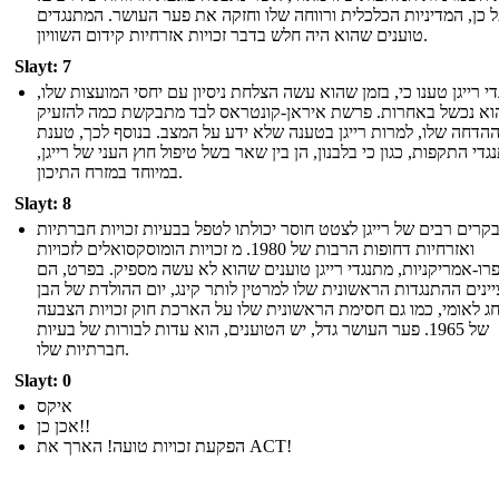
 כן, המדיניות הכלכלית ורווחה שלו וחזקה את פער העושר. המתנגדים
טוענים שהוא היה חלש בדבר זכויות אזרחיות קידום השוויון.
Slayt: 7
י רייגן טענו כי, בזמן שהוא עשה הצלחת ניסיון עם יחסי המועצות שלו,
וא נכשל באחרות. פרשת איראן-קונטראס לבד מתבקשת כמה להזעיק
הדחה שלו, למרות רייגן בטענה שלא ידע על המצב. בנוסף לכך, טענת
גדי התקפות, כגון כי בלבנון, הן בין שאר בשל טיפול חוץ העני של רייגן,
במיוחד במזרח התיכון.
Slayt: 8
קרים רבים של רייגן לצטט חוסר יכולתו לטפל בבעיות זכויות חברתיות
ואזרחיות דחופות הרבות של 1980. מ זכויות הומוסקסואלים לזכויות
רו-אמריקניות, מתנגדי רייגן טוענים שהוא לא עשה מספיק. בפרט, הם
ינים ההתנגדות הראשונית שלו למרטין לותר קינג, יום ההולדת של הבן
חג לאומי, כמו גם חסימת הראשונית שלו על הארכת חוק זכויות הצבעה
של 1965. פער העושר גדל, יש הטוענים, הוא עדות לבורות של בעיות
חברתיות שלו.
Slayt: 0
איקס
אכן כן!!
הפקעת זכויות טועה! הארך את ACT!